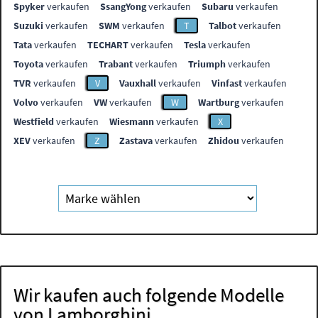
Spyker
verkaufen
SsangYong
verkaufen
Subaru
verkaufen
Suzuki
verkaufen
SWM
verkaufen
T
Talbot
verkaufen
Tata
verkaufen
TECHART
verkaufen
Tesla
verkaufen
Toyota
verkaufen
Trabant
verkaufen
Triumph
verkaufen
TVR
verkaufen
V
Vauxhall
verkaufen
Vinfast
verkaufen
Volvo
verkaufen
VW
verkaufen
W
Wartburg
verkaufen
Westfield
verkaufen
Wiesmann
verkaufen
X
XEV
verkaufen
Z
Zastava
verkaufen
Zhidou
verkaufen
Wir kaufen auch folgende Modelle
von Lamborghini