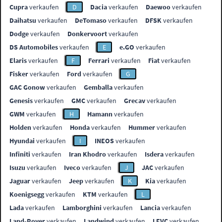
Cupra
verkaufen
D
Dacia
verkaufen
Daewoo
verkaufen
Daihatsu
verkaufen
DeTomaso
verkaufen
DFSK
verkaufen
Dodge
verkaufen
Donkervoort
verkaufen
DS Automobiles
verkaufen
E
e.GO
verkaufen
Elaris
verkaufen
F
Ferrari
verkaufen
Fiat
verkaufen
Fisker
verkaufen
Ford
verkaufen
G
GAC Gonow
verkaufen
Gemballa
verkaufen
Genesis
verkaufen
GMC
verkaufen
Grecav
verkaufen
GWM
verkaufen
H
Hamann
verkaufen
Holden
verkaufen
Honda
verkaufen
Hummer
verkaufen
Hyundai
verkaufen
I
INEOS
verkaufen
Infiniti
verkaufen
Iran Khodro
verkaufen
Isdera
verkaufen
Isuzu
verkaufen
Iveco
verkaufen
J
JAC
verkaufen
Jaguar
verkaufen
Jeep
verkaufen
K
Kia
verkaufen
Koenigsegg
verkaufen
KTM
verkaufen
L
Lada
verkaufen
Lamborghini
verkaufen
Lancia
verkaufen
Land-Rover
verkaufen
Landwind
verkaufen
LEVC
verkaufen