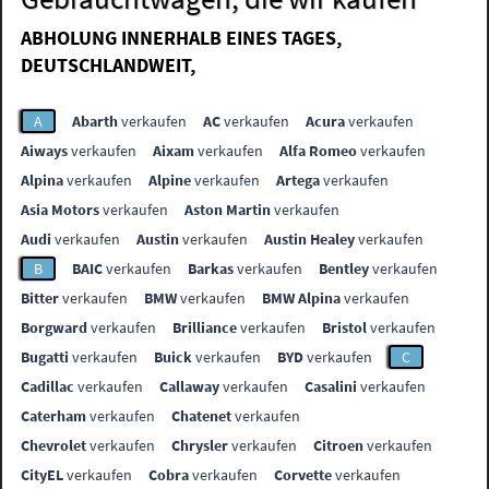
ABHOLUNG INNERHALB EINES TAGES,
DEUTSCHLANDWEIT,
A
Abarth
verkaufen
AC
verkaufen
Acura
verkaufen
Aiways
verkaufen
Aixam
verkaufen
Alfa Romeo
verkaufen
Alpina
verkaufen
Alpine
verkaufen
Artega
verkaufen
Asia Motors
verkaufen
Aston Martin
verkaufen
Audi
verkaufen
Austin
verkaufen
Austin Healey
verkaufen
B
BAIC
verkaufen
Barkas
verkaufen
Bentley
verkaufen
Bitter
verkaufen
BMW
verkaufen
BMW Alpina
verkaufen
Borgward
verkaufen
Brilliance
verkaufen
Bristol
verkaufen
Bugatti
verkaufen
Buick
verkaufen
BYD
verkaufen
C
Cadillac
verkaufen
Callaway
verkaufen
Casalini
verkaufen
Caterham
verkaufen
Chatenet
verkaufen
Chevrolet
verkaufen
Chrysler
verkaufen
Citroen
verkaufen
CityEL
verkaufen
Cobra
verkaufen
Corvette
verkaufen