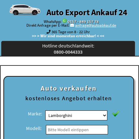
Auto Export Ankauf 24
WhatsApp:
0157 - 849 157 78
Direkt Anfrage per E-Mail:
anfrage@autoabkauf.de
365 Tage von 8 - 22 Uhr
>> > Wir sind momentan erreichbar! < <<
Hotline deutschlandweit:
0800-0044333
Auto verkaufen
kostenloses
Angebot erhalten
Marke:
Modell: