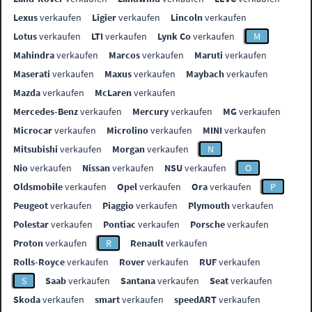
Lexus
verkaufen
Ligier
verkaufen
Lincoln
verkaufen
Lotus
verkaufen
LTI
verkaufen
Lynk Co
verkaufen
M
Mahindra
verkaufen
Marcos
verkaufen
Maruti
verkaufen
Maserati
verkaufen
Maxus
verkaufen
Maybach
verkaufen
Mazda
verkaufen
McLaren
verkaufen
Mercedes-Benz
verkaufen
Mercury
verkaufen
MG
verkaufen
Microcar
verkaufen
Microlino
verkaufen
MINI
verkaufen
Mitsubishi
verkaufen
Morgan
verkaufen
N
Nio
verkaufen
Nissan
verkaufen
NSU
verkaufen
O
Oldsmobile
verkaufen
Opel
verkaufen
Ora
verkaufen
P
Peugeot
verkaufen
Piaggio
verkaufen
Plymouth
verkaufen
Polestar
verkaufen
Pontiac
verkaufen
Porsche
verkaufen
Proton
verkaufen
R
Renault
verkaufen
Rolls-Royce
verkaufen
Rover
verkaufen
RUF
verkaufen
S
Saab
verkaufen
Santana
verkaufen
Seat
verkaufen
Skoda
verkaufen
smart
verkaufen
speedART
verkaufen