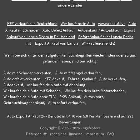
andere Länder
KFZ verkaufen in Deutschland
Wer kauft mein Auto
www.ankauf.live
Auto
Ankauf mit Schaden
Auto Defekt Ankauf
Autoankauf / Autoabkauf
Export
Ankauf von Lancia Dedra in Deutschland
Sofort Ankauf aller Lancia Dedra
mit
Export Ankauf von Lancia
Wir-kaufen-alle-KFZ
Wenn Sie sich unter den aufgeführten Suchbegriffen wiederfinden oder zu uns
gefunden haben, sind Sie richtig:
Auto mit Schaden verkaufen,
Auto mit Mängel verkaufen,
Auto defekt verkaufen,
KFZ-Ankauf,
Fahrzeugankauf,
Auto verkaufen,
Autoankauf,
wir kaufen dein Auto mit Abholung,
Wir kaufen dein Auto mit Schaden,
Wir kaufen dein Auto Motorschaden,
Wir kaufen dein Auto ohne TÜV,
PKW-Ankauf,
Autoexport,
Gebrauchtwagenankauf,
Auto sofort verkaufen,
Auto Export Ankauf 24
-
Benotet mit
4.76
von 5.0 Punkten basierend auf
293
Bewertungen
Copyright © 2005 - 2026 - egeMotors
Datenschutz
-
rechtliche Hinweise
-
Impressum
-
FAQ