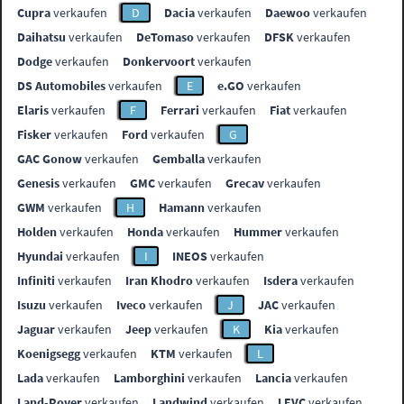
Cupra
verkaufen
D
Dacia
verkaufen
Daewoo
verkaufen
Daihatsu
verkaufen
DeTomaso
verkaufen
DFSK
verkaufen
Dodge
verkaufen
Donkervoort
verkaufen
DS Automobiles
verkaufen
E
e.GO
verkaufen
Elaris
verkaufen
F
Ferrari
verkaufen
Fiat
verkaufen
Fisker
verkaufen
Ford
verkaufen
G
GAC Gonow
verkaufen
Gemballa
verkaufen
Genesis
verkaufen
GMC
verkaufen
Grecav
verkaufen
GWM
verkaufen
H
Hamann
verkaufen
Holden
verkaufen
Honda
verkaufen
Hummer
verkaufen
Hyundai
verkaufen
I
INEOS
verkaufen
Infiniti
verkaufen
Iran Khodro
verkaufen
Isdera
verkaufen
Isuzu
verkaufen
Iveco
verkaufen
J
JAC
verkaufen
Jaguar
verkaufen
Jeep
verkaufen
K
Kia
verkaufen
Koenigsegg
verkaufen
KTM
verkaufen
L
Lada
verkaufen
Lamborghini
verkaufen
Lancia
verkaufen
Land-Rover
verkaufen
Landwind
verkaufen
LEVC
verkaufen