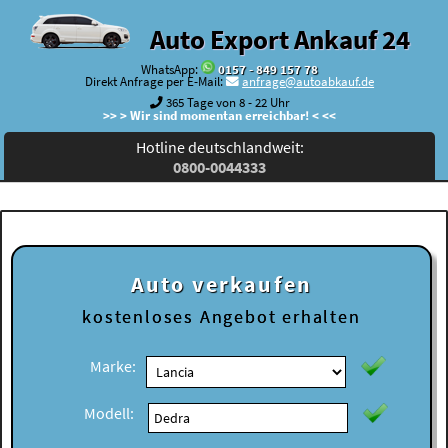
Auto Export Ankauf 24
WhatsApp:
0157 - 849 157 78
Direkt Anfrage per E-Mail:
anfrage@autoabkauf.de
365 Tage von 8 - 22 Uhr
>> > Wir sind momentan erreichbar! < <<
Hotline deutschlandweit:
0800-0044333
Auto verkaufen
kostenloses
Angebot erhalten
Marke:
Modell: