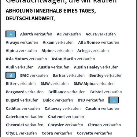
ABHOLUNG INNERHALB EINES TAGES,
DEUTSCHLANDWEIT,
A
Abarth
verkaufen
AC
verkaufen
Acura
verkaufen
Aiways
verkaufen
Aixam
verkaufen
Alfa Romeo
verkaufen
Alpina
verkaufen
Alpine
verkaufen
Artega
verkaufen
Asia Motors
verkaufen
Aston Martin
verkaufen
Audi
verkaufen
Austin
verkaufen
Austin Healey
verkaufen
B
BAIC
verkaufen
Barkas
verkaufen
Bentley
verkaufen
Bitter
verkaufen
BMW
verkaufen
BMW Alpina
verkaufen
Borgward
verkaufen
Brilliance
verkaufen
Bristol
verkaufen
Bugatti
verkaufen
Buick
verkaufen
BYD
verkaufen
C
Cadillac
verkaufen
Callaway
verkaufen
Casalini
verkaufen
Caterham
verkaufen
Chatenet
verkaufen
Chevrolet
verkaufen
Chrysler
verkaufen
Citroen
verkaufen
CityEL
verkaufen
Cobra
verkaufen
Corvette
verkaufen