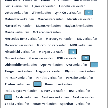
Lexus
verkaufen
Ligier
verkaufen
Lincoln
verkaufen
Lotus
verkaufen
LTI
verkaufen
Lynk Co
verkaufen
M
Mahindra
verkaufen
Marcos
verkaufen
Maruti
verkaufen
Maserati
verkaufen
Maxus
verkaufen
Maybach
verkaufen
Mazda
verkaufen
McLaren
verkaufen
Mercedes-Benz
verkaufen
Mercury
verkaufen
MG
verkaufen
Microcar
verkaufen
Microlino
verkaufen
MINI
verkaufen
Mitsubishi
verkaufen
Morgan
verkaufen
N
Nio
verkaufen
Nissan
verkaufen
NSU
verkaufen
O
Oldsmobile
verkaufen
Opel
verkaufen
Ora
verkaufen
P
Peugeot
verkaufen
Piaggio
verkaufen
Plymouth
verkaufen
Polestar
verkaufen
Pontiac
verkaufen
Porsche
verkaufen
Proton
verkaufen
R
Renault
verkaufen
Rolls-Royce
verkaufen
Rover
verkaufen
RUF
verkaufen
S
Saab
verkaufen
Santana
verkaufen
Seat
verkaufen
Skoda
verkaufen
smart
verkaufen
speedART
verkaufen