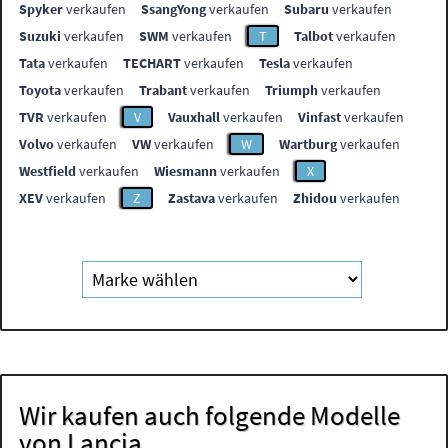
Spyker
verkaufen
SsangYong
verkaufen
Subaru
verkaufen
Suzuki
verkaufen
SWM
verkaufen
T
Talbot
verkaufen
Tata
verkaufen
TECHART
verkaufen
Tesla
verkaufen
Toyota
verkaufen
Trabant
verkaufen
Triumph
verkaufen
TVR
verkaufen
V
Vauxhall
verkaufen
Vinfast
verkaufen
Volvo
verkaufen
VW
verkaufen
W
Wartburg
verkaufen
Westfield
verkaufen
Wiesmann
verkaufen
X
XEV
verkaufen
Z
Zastava
verkaufen
Zhidou
verkaufen
Wir kaufen auch folgende Modelle
von Lancia