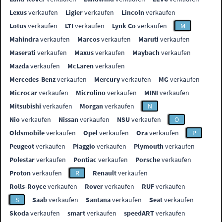
Lexus
verkaufen
Ligier
verkaufen
Lincoln
verkaufen
Lotus
verkaufen
LTI
verkaufen
Lynk Co
verkaufen
M
Mahindra
verkaufen
Marcos
verkaufen
Maruti
verkaufen
Maserati
verkaufen
Maxus
verkaufen
Maybach
verkaufen
Mazda
verkaufen
McLaren
verkaufen
Mercedes-Benz
verkaufen
Mercury
verkaufen
MG
verkaufen
Microcar
verkaufen
Microlino
verkaufen
MINI
verkaufen
Mitsubishi
verkaufen
Morgan
verkaufen
N
Nio
verkaufen
Nissan
verkaufen
NSU
verkaufen
O
Oldsmobile
verkaufen
Opel
verkaufen
Ora
verkaufen
P
Peugeot
verkaufen
Piaggio
verkaufen
Plymouth
verkaufen
Polestar
verkaufen
Pontiac
verkaufen
Porsche
verkaufen
Proton
verkaufen
R
Renault
verkaufen
Rolls-Royce
verkaufen
Rover
verkaufen
RUF
verkaufen
S
Saab
verkaufen
Santana
verkaufen
Seat
verkaufen
Skoda
verkaufen
smart
verkaufen
speedART
verkaufen