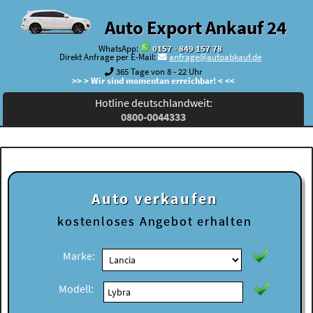
Auto Export Ankauf 24
WhatsApp:
0157 - 849 157 78
Direkt Anfrage per E-Mail:
anfrage@autoabkauf.de
365 Tage von 8 - 22 Uhr
>> > Wir sind momentan erreichbar! < <<
Hotline deutschlandweit:
0800-0044333
Auto verkaufen
kostenloses
Angebot erhalten
Marke:
Modell: