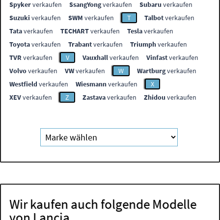
Spyker
verkaufen
SsangYong
verkaufen
Subaru
verkaufen
Suzuki
verkaufen
SWM
verkaufen
T
Talbot
verkaufen
Tata
verkaufen
TECHART
verkaufen
Tesla
verkaufen
Toyota
verkaufen
Trabant
verkaufen
Triumph
verkaufen
TVR
verkaufen
V
Vauxhall
verkaufen
Vinfast
verkaufen
Volvo
verkaufen
VW
verkaufen
W
Wartburg
verkaufen
Westfield
verkaufen
Wiesmann
verkaufen
X
XEV
verkaufen
Z
Zastava
verkaufen
Zhidou
verkaufen
Wir kaufen auch folgende Modelle
von Lancia