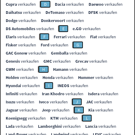
Cupra
verkaufen
D
Dacia
verkaufen
Daewoo
verkaufen
Daihatsu
verkaufen
DeTomaso
verkaufen
DFSK
verkaufen
Dodge
verkaufen
Donkervoort
verkaufen
DS Automobiles
verkaufen
E
e.GO
verkaufen
Elaris
verkaufen
F
Ferrari
verkaufen
Fiat
verkaufen
Fisker
verkaufen
Ford
verkaufen
G
GAC Gonow
verkaufen
Gemballa
verkaufen
Genesis
verkaufen
GMC
verkaufen
Grecav
verkaufen
GWM
verkaufen
H
Hamann
verkaufen
Holden
verkaufen
Honda
verkaufen
Hummer
verkaufen
Hyundai
verkaufen
I
INEOS
verkaufen
Infiniti
verkaufen
Iran Khodro
verkaufen
Isdera
verkaufen
Isuzu
verkaufen
Iveco
verkaufen
J
JAC
verkaufen
Jaguar
verkaufen
Jeep
verkaufen
K
Kia
verkaufen
Koenigsegg
verkaufen
KTM
verkaufen
L
Lada
verkaufen
Lamborghini
verkaufen
Lancia
verkaufen
Land-Rover
verkaufen
Landwind
verkaufen
LEVC
verkaufen