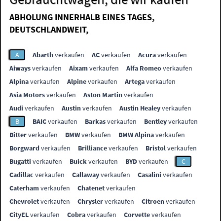
ABHOLUNG INNERHALB EINES TAGES,
DEUTSCHLANDWEIT,
A
Abarth
verkaufen
AC
verkaufen
Acura
verkaufen
Aiways
verkaufen
Aixam
verkaufen
Alfa Romeo
verkaufen
Alpina
verkaufen
Alpine
verkaufen
Artega
verkaufen
Asia Motors
verkaufen
Aston Martin
verkaufen
Audi
verkaufen
Austin
verkaufen
Austin Healey
verkaufen
B
BAIC
verkaufen
Barkas
verkaufen
Bentley
verkaufen
Bitter
verkaufen
BMW
verkaufen
BMW Alpina
verkaufen
Borgward
verkaufen
Brilliance
verkaufen
Bristol
verkaufen
Bugatti
verkaufen
Buick
verkaufen
BYD
verkaufen
C
Cadillac
verkaufen
Callaway
verkaufen
Casalini
verkaufen
Caterham
verkaufen
Chatenet
verkaufen
Chevrolet
verkaufen
Chrysler
verkaufen
Citroen
verkaufen
CityEL
verkaufen
Cobra
verkaufen
Corvette
verkaufen