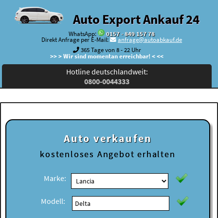
Auto Export Ankauf 24
WhatsApp:
0157 - 849 157 78
Direkt Anfrage per E-Mail:
anfrage@autoabkauf.de
365 Tage von 8 - 22 Uhr
>> > Wir sind momentan erreichbar! < <<
Hotline deutschlandweit:
0800-0044333
Auto verkaufen
kostenloses
Angebot erhalten
Marke:
Modell: