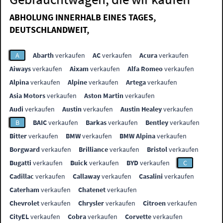
ABHOLUNG INNERHALB EINES TAGES,
DEUTSCHLANDWEIT,
A
Abarth
verkaufen
AC
verkaufen
Acura
verkaufen
Aiways
verkaufen
Aixam
verkaufen
Alfa Romeo
verkaufen
Alpina
verkaufen
Alpine
verkaufen
Artega
verkaufen
Asia Motors
verkaufen
Aston Martin
verkaufen
Audi
verkaufen
Austin
verkaufen
Austin Healey
verkaufen
B
BAIC
verkaufen
Barkas
verkaufen
Bentley
verkaufen
Bitter
verkaufen
BMW
verkaufen
BMW Alpina
verkaufen
Borgward
verkaufen
Brilliance
verkaufen
Bristol
verkaufen
Bugatti
verkaufen
Buick
verkaufen
BYD
verkaufen
C
Cadillac
verkaufen
Callaway
verkaufen
Casalini
verkaufen
Caterham
verkaufen
Chatenet
verkaufen
Chevrolet
verkaufen
Chrysler
verkaufen
Citroen
verkaufen
CityEL
verkaufen
Cobra
verkaufen
Corvette
verkaufen