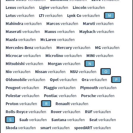
Lexus
verkaufen
Ligier
verkaufen
Lincoln
verkaufen
Lotus
verkaufen
LTI
verkaufen
Lynk Co
verkaufen
M
Mahindra
verkaufen
Marcos
verkaufen
Maruti
verkaufen
Maserati
verkaufen
Maxus
verkaufen
Maybach
verkaufen
Mazda
verkaufen
McLaren
verkaufen
Mercedes-Benz
verkaufen
Mercury
verkaufen
MG
verkaufen
Microcar
verkaufen
Microlino
verkaufen
MINI
verkaufen
Mitsubishi
verkaufen
Morgan
verkaufen
N
Nio
verkaufen
Nissan
verkaufen
NSU
verkaufen
O
Oldsmobile
verkaufen
Opel
verkaufen
Ora
verkaufen
P
Peugeot
verkaufen
Piaggio
verkaufen
Plymouth
verkaufen
Polestar
verkaufen
Pontiac
verkaufen
Porsche
verkaufen
Proton
verkaufen
R
Renault
verkaufen
Rolls-Royce
verkaufen
Rover
verkaufen
RUF
verkaufen
S
Saab
verkaufen
Santana
verkaufen
Seat
verkaufen
Skoda
verkaufen
smart
verkaufen
speedART
verkaufen