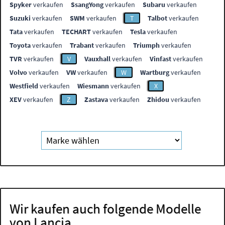
Spyker
verkaufen
SsangYong
verkaufen
Subaru
verkaufen
Suzuki
verkaufen
SWM
verkaufen
T
Talbot
verkaufen
Tata
verkaufen
TECHART
verkaufen
Tesla
verkaufen
Toyota
verkaufen
Trabant
verkaufen
Triumph
verkaufen
TVR
verkaufen
V
Vauxhall
verkaufen
Vinfast
verkaufen
Volvo
verkaufen
VW
verkaufen
W
Wartburg
verkaufen
Westfield
verkaufen
Wiesmann
verkaufen
X
XEV
verkaufen
Z
Zastava
verkaufen
Zhidou
verkaufen
Wir kaufen auch folgende Modelle
von Lancia