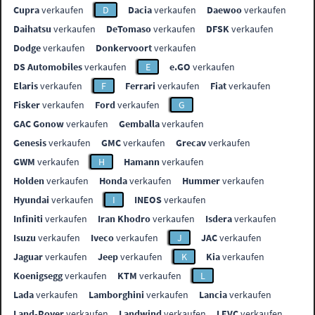
Cupra
verkaufen
D
Dacia
verkaufen
Daewoo
verkaufen
Daihatsu
verkaufen
DeTomaso
verkaufen
DFSK
verkaufen
Dodge
verkaufen
Donkervoort
verkaufen
DS Automobiles
verkaufen
E
e.GO
verkaufen
Elaris
verkaufen
F
Ferrari
verkaufen
Fiat
verkaufen
Fisker
verkaufen
Ford
verkaufen
G
GAC Gonow
verkaufen
Gemballa
verkaufen
Genesis
verkaufen
GMC
verkaufen
Grecav
verkaufen
GWM
verkaufen
H
Hamann
verkaufen
Holden
verkaufen
Honda
verkaufen
Hummer
verkaufen
Hyundai
verkaufen
I
INEOS
verkaufen
Infiniti
verkaufen
Iran Khodro
verkaufen
Isdera
verkaufen
Isuzu
verkaufen
Iveco
verkaufen
J
JAC
verkaufen
Jaguar
verkaufen
Jeep
verkaufen
K
Kia
verkaufen
Koenigsegg
verkaufen
KTM
verkaufen
L
Lada
verkaufen
Lamborghini
verkaufen
Lancia
verkaufen
Land-Rover
verkaufen
Landwind
verkaufen
LEVC
verkaufen