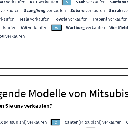
ver
verkaufen
RUF
verkaufen
Saab
verkaufen
Santana
S
verkaufen
SsangYong
verkaufen
Subaru
verkaufen
Suzuki
ve
rkaufen
Tesla
verkaufen
Toyota
verkaufen
Trabant
verkaufen
erkaufen
VW
verkaufen
Wartburg
verkaufen
Westfield
W
ou
verkaufen
gende Modelle von Mitsubi
n Sie uns verkaufen?
SX
(Mitsubishi) verkaufen
Canter
(Mitsubishi) verkaufen
C