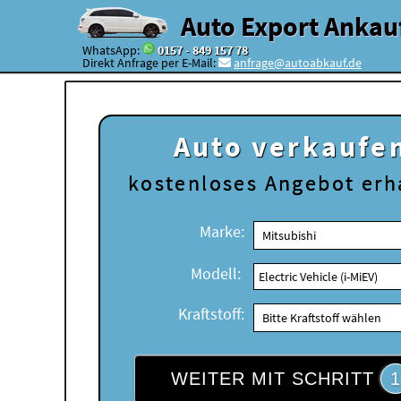
Auto Export Ankau
WhatsApp:
0157 - 849 157 78
Direkt Anfrage per E-Mail:
anfrage@autoabkauf.de
Auto verkaufe
kostenloses
Angebot erh
Marke:
Modell:
Kraftstoff:
WEITER MIT SCHRITT
1