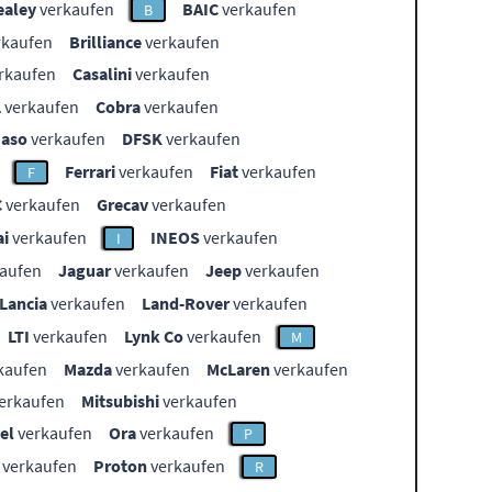
ealey
verkaufen
BAIC
verkaufen
B
rkaufen
Brilliance
verkaufen
rkaufen
Casalini
verkaufen
L
verkaufen
Cobra
verkaufen
aso
verkaufen
DFSK
verkaufen
Ferrari
verkaufen
Fiat
verkaufen
F
C
verkaufen
Grecav
verkaufen
i
verkaufen
INEOS
verkaufen
I
aufen
Jaguar
verkaufen
Jeep
verkaufen
Lancia
verkaufen
Land-Rover
verkaufen
LTI
verkaufen
Lynk Co
verkaufen
M
kaufen
Mazda
verkaufen
McLaren
verkaufen
erkaufen
Mitsubishi
verkaufen
el
verkaufen
Ora
verkaufen
P
verkaufen
Proton
verkaufen
R