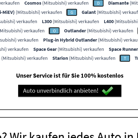
 verkaufen
Cosmos
(Mitsubishi) verkaufen
Diamante
(Mit
D
(i-MiEV)
(Mitsubishi) verkaufen
Galant
(Mitsubishi) verkau
G
subishi) verkaufen
L300
(Mitsubishi) verkaufen
L400
(Mitsubishi
Mitsubishi) verkaufen
Outlander
(Mitsubishi) verkaufen
O
subishi) verkaufen
Plug-in Hybrid Outlander
(Mitsubishi) verkau
shi) verkaufen
Space Gear
(Mitsubishi) verkaufen
Space Runner
n
(Mitsubishi) verkaufen
Starion
(Mitsubishi) verkaufen
T
T
Unser Service ist für Sie 100% kostenlos
Auto unverbindlich anbieten!
? Wir kaufen jedes Auto in