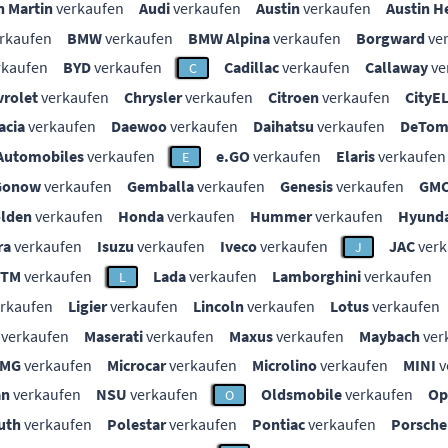
n Martin
verkaufen
Audi
verkaufen
Austin
verkaufen
Austin H
rkaufen
BMW
verkaufen
BMW Alpina
verkaufen
Borgward
ve
rkaufen
BYD
verkaufen
Cadillac
verkaufen
Callaway
ve
C
vrolet
verkaufen
Chrysler
verkaufen
Citroen
verkaufen
CityE
acia
verkaufen
Daewoo
verkaufen
Daihatsu
verkaufen
DeTom
Automobiles
verkaufen
e.GO
verkaufen
Elaris
verkaufen
E
Gonow
verkaufen
Gemballa
verkaufen
Genesis
verkaufen
GM
lden
verkaufen
Honda
verkaufen
Hummer
verkaufen
Hyunda
ra
verkaufen
Isuzu
verkaufen
Iveco
verkaufen
JAC
verk
J
KTM
verkaufen
Lada
verkaufen
Lamborghini
verkaufen
L
rkaufen
Ligier
verkaufen
Lincoln
verkaufen
Lotus
verkaufen
verkaufen
Maserati
verkaufen
Maxus
verkaufen
Maybach
ver
MG
verkaufen
Microcar
verkaufen
Microlino
verkaufen
MINI
v
an
verkaufen
NSU
verkaufen
Oldsmobile
verkaufen
Op
O
uth
verkaufen
Polestar
verkaufen
Pontiac
verkaufen
Porsche