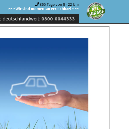
365 Tage von 8 - 22 Uhr
>> > Wir sind momentan erreichbar! < <<
e deutschlandweit:
0800-0044333