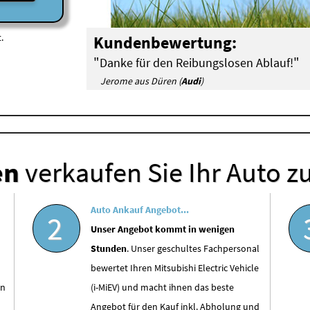
.
Kundenbewertung:
"
"
Danke für den Reibungslosen Ablauf!
Jerome aus Düren (
Audi
)
en
verkaufen Sie Ihr Auto z
Auto Ankauf Angebot...
2
Unser Angebot kommt in wenigen
Stunden
. Unser geschultes Fachpersonal
bewertet Ihren Mitsubishi Electric Vehicle
en
(i-MiEV) und macht ihnen das beste
Angebot für den Kauf inkl. Abholung und