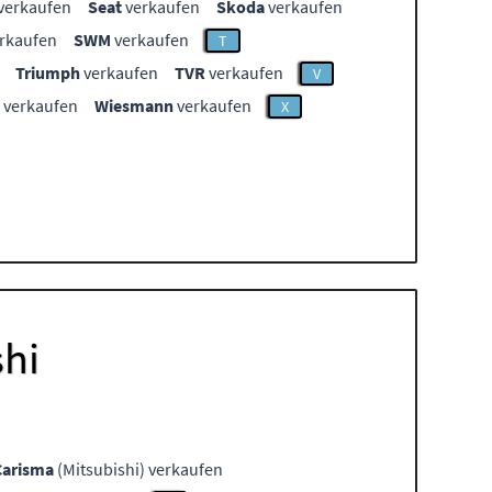
verkaufen
Seat
verkaufen
Skoda
verkaufen
rkaufen
SWM
verkaufen
T
Triumph
verkaufen
TVR
verkaufen
V
verkaufen
Wiesmann
verkaufen
X
shi
Carisma
(Mitsubishi) verkaufen