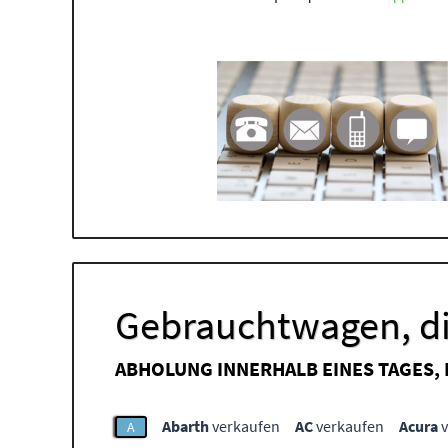
Gebrauchtwagen, di
ABHOLUNG INNERHALB EINES TAGES,
Abarth
verkaufen
AC
verkaufen
Acura
v
A