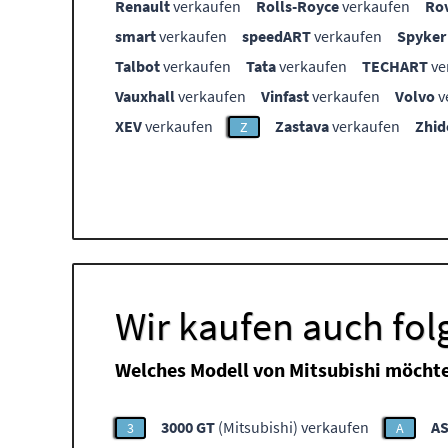
Renault
verkaufen
Rolls-Royce
verkaufen
Ro
smart
verkaufen
speedART
verkaufen
Spyker
Talbot
verkaufen
Tata
verkaufen
TECHART
ve
Vauxhall
verkaufen
Vinfast
verkaufen
Volvo
v
XEV
verkaufen
Zastava
verkaufen
Zhid
Z
Wir kaufen auch fol
Welches Modell von Mitsubishi möchte
3000 GT
(Mitsubishi) verkaufen
A
3
A