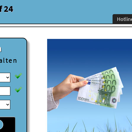
f 24
Hotlin
n
alten