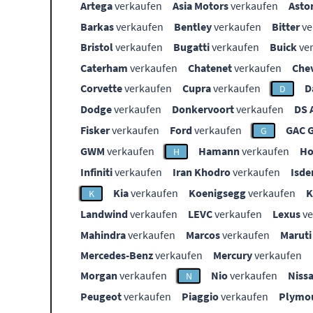
Artega
verkaufen
Asia Motors
verkaufen
Asto
Barkas
verkaufen
Bentley
verkaufen
Bitter
ve
Bristol
verkaufen
Bugatti
verkaufen
Buick
ve
Caterham
verkaufen
Chatenet
verkaufen
Che
Corvette
verkaufen
Cupra
verkaufen
D
D
Dodge
verkaufen
Donkervoort
verkaufen
DS 
Fisker
verkaufen
Ford
verkaufen
GAC 
G
GWM
verkaufen
Hamann
verkaufen
Ho
H
Infiniti
verkaufen
Iran Khodro
verkaufen
Isde
Kia
verkaufen
Koenigsegg
verkaufen
K
Landwind
verkaufen
LEVC
verkaufen
Lexus
ve
Mahindra
verkaufen
Marcos
verkaufen
Maruti
Mercedes-Benz
verkaufen
Mercury
verkaufen
Morgan
verkaufen
Nio
verkaufen
Niss
N
Peugeot
verkaufen
Piaggio
verkaufen
Plymo