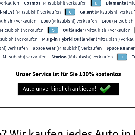
 verkaufen
Cosmos
(Mitsubishi) verkaufen
Diamante
(Mit
D
(i-MiEV)
(Mitsubishi) verkaufen
Galant
(Mitsubishi) verkau
G
subishi) verkaufen
L300
(Mitsubishi) verkaufen
L400
(Mitsubishi
Mitsubishi) verkaufen
Outlander
(Mitsubishi) verkaufen
O
subishi) verkaufen
Plug-in Hybrid Outlander
(Mitsubishi) verkau
shi) verkaufen
Space Gear
(Mitsubishi) verkaufen
Space Runner
n
(Mitsubishi) verkaufen
Starion
(Mitsubishi) verkaufen
T
T
Unser Service ist für Sie 100% kostenlos
Auto unverbindlich anbieten!
? Wir kaufen jedes Auto in