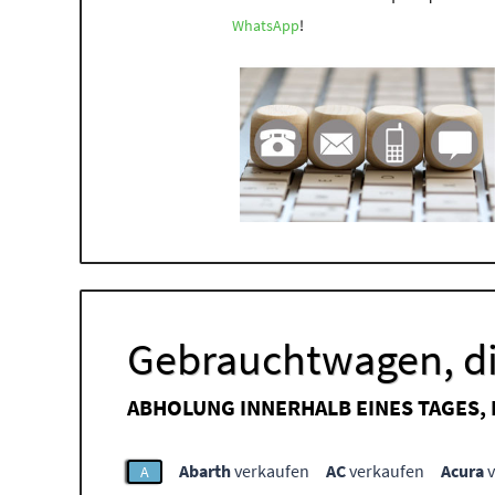
WhatsApp
!
Gebrauchtwagen, di
ABHOLUNG INNERHALB EINES TAGES,
Abarth
verkaufen
AC
verkaufen
Acura
v
A