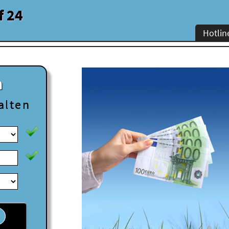
f 24
Hotlin
n
alten