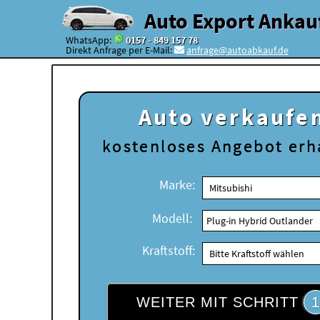
Auto Export Ankau
WhatsApp:
0157 - 849 157 78
Direkt Anfrage per E-Mail:
anfrage@autoabkauf.de
Auto verkaufe
kostenloses
Angebot erh
Marke:
Modell:
Kraftstoff:
WEITER MIT SCHRITT
1