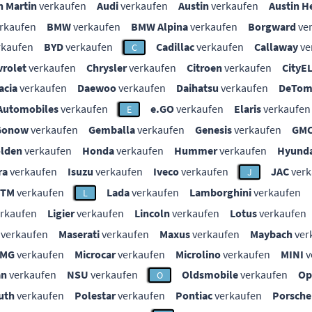
n Martin
verkaufen
Audi
verkaufen
Austin
verkaufen
Austin H
rkaufen
BMW
verkaufen
BMW Alpina
verkaufen
Borgward
ve
rkaufen
BYD
verkaufen
Cadillac
verkaufen
Callaway
ve
C
vrolet
verkaufen
Chrysler
verkaufen
Citroen
verkaufen
CityE
acia
verkaufen
Daewoo
verkaufen
Daihatsu
verkaufen
DeTom
Automobiles
verkaufen
e.GO
verkaufen
Elaris
verkaufen
E
Gonow
verkaufen
Gemballa
verkaufen
Genesis
verkaufen
GM
lden
verkaufen
Honda
verkaufen
Hummer
verkaufen
Hyunda
ra
verkaufen
Isuzu
verkaufen
Iveco
verkaufen
JAC
verk
J
KTM
verkaufen
Lada
verkaufen
Lamborghini
verkaufen
L
rkaufen
Ligier
verkaufen
Lincoln
verkaufen
Lotus
verkaufen
verkaufen
Maserati
verkaufen
Maxus
verkaufen
Maybach
ver
MG
verkaufen
Microcar
verkaufen
Microlino
verkaufen
MINI
v
an
verkaufen
NSU
verkaufen
Oldsmobile
verkaufen
Op
O
uth
verkaufen
Polestar
verkaufen
Pontiac
verkaufen
Porsche