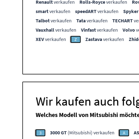
Renault
verkaufen
Rolls-Royce
verkaufen
Ro
smart
verkaufen
speedART
verkaufen
Spyker
Talbot
verkaufen
Tata
verkaufen
TECHART
ve
Vauxhall
verkaufen
Vinfast
verkaufen
Volvo
v
XEV
verkaufen
Zastava
verkaufen
Zhid
Z
Wir kaufen auch fol
Welches Modell von Mitsubishi möchte
3000 GT
(Mitsubishi) verkaufen
A
3
A