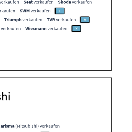
verkaufen
Seat
verkaufen
Skoda
verkaufen
rkaufen
SWM
verkaufen
T
Triumph
verkaufen
TVR
verkaufen
V
verkaufen
Wiesmann
verkaufen
X
shi
Carisma
(Mitsubishi) verkaufen