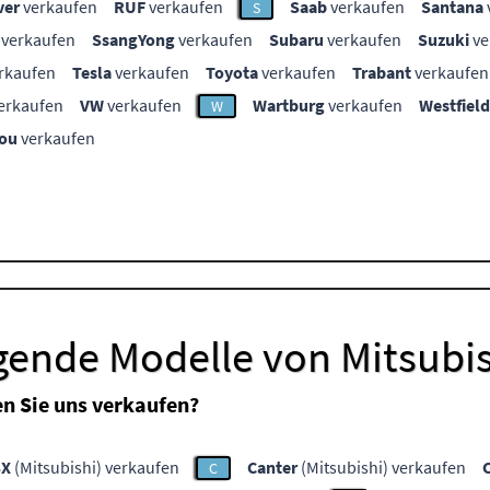
ver
verkaufen
RUF
verkaufen
Saab
verkaufen
Santana
S
verkaufen
SsangYong
verkaufen
Subaru
verkaufen
Suzuki
ve
rkaufen
Tesla
verkaufen
Toyota
verkaufen
Trabant
verkaufen
erkaufen
VW
verkaufen
Wartburg
verkaufen
Westfield
W
ou
verkaufen
gende Modelle von Mitsubi
n Sie uns verkaufen?
SX
(Mitsubishi) verkaufen
Canter
(Mitsubishi) verkaufen
C