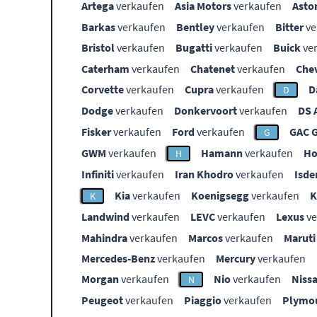
Artega
verkaufen
Asia Motors
verkaufen
Asto
Barkas
verkaufen
Bentley
verkaufen
Bitter
ve
Bristol
verkaufen
Bugatti
verkaufen
Buick
ve
Caterham
verkaufen
Chatenet
verkaufen
Che
Corvette
verkaufen
Cupra
verkaufen
D
D
Dodge
verkaufen
Donkervoort
verkaufen
DS 
Fisker
verkaufen
Ford
verkaufen
GAC 
G
GWM
verkaufen
Hamann
verkaufen
Ho
H
Infiniti
verkaufen
Iran Khodro
verkaufen
Isde
Kia
verkaufen
Koenigsegg
verkaufen
K
Landwind
verkaufen
LEVC
verkaufen
Lexus
ve
Mahindra
verkaufen
Marcos
verkaufen
Maruti
Mercedes-Benz
verkaufen
Mercury
verkaufen
Morgan
verkaufen
Nio
verkaufen
Niss
N
Peugeot
verkaufen
Piaggio
verkaufen
Plymo