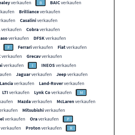
ealey
verkaufen
BAIC
verkaufen
B
rkaufen
Brilliance
verkaufen
rkaufen
Casalini
verkaufen
L
verkaufen
Cobra
verkaufen
aso
verkaufen
DFSK
verkaufen
Ferrari
verkaufen
Fiat
verkaufen
F
C
verkaufen
Grecav
verkaufen
i
verkaufen
INEOS
verkaufen
I
aufen
Jaguar
verkaufen
Jeep
verkaufen
Lancia
verkaufen
Land-Rover
verkaufen
LTI
verkaufen
Lynk Co
verkaufen
M
kaufen
Mazda
verkaufen
McLaren
verkaufen
erkaufen
Mitsubishi
verkaufen
el
verkaufen
Ora
verkaufen
P
verkaufen
Proton
verkaufen
R