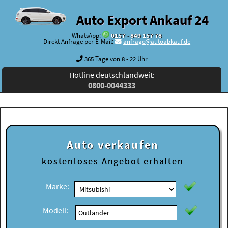
Auto Export Ankauf 24
WhatsApp:
0157 - 849 157 78
Direkt Anfrage per E-Mail:
anfrage@autoabkauf.de
365 Tage von 8 - 22 Uhr
Hotline deutschlandweit:
0800-0044333
Auto verkaufen
kostenloses
Angebot erhalten
Marke:
Modell: