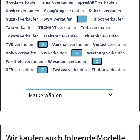
Skoda
verkaufen
smart
verkaufen
speedART
verkaufen
Spyker
verkaufen
SsangYong
verkaufen
Subaru
verkaufen
Suzuki
verkaufen
SWM
verkaufen
T
Talbot
verkaufen
Tata
verkaufen
TECHART
verkaufen
Tesla
verkaufen
Toyota
verkaufen
Trabant
verkaufen
Triumph
verkaufen
TVR
verkaufen
V
Vauxhall
verkaufen
Vinfast
verkaufen
Volvo
verkaufen
VW
verkaufen
W
Wartburg
verkaufen
Westfield
verkaufen
Wiesmann
verkaufen
X
XEV
verkaufen
Z
Zastava
verkaufen
Zhidou
verkaufen
Wir kaufen auch folgende Modelle