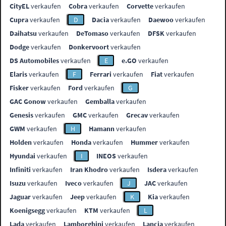
CityEL
verkaufen
Cobra
verkaufen
Corvette
verkaufen
Cupra
verkaufen
D
Dacia
verkaufen
Daewoo
verkaufen
Daihatsu
verkaufen
DeTomaso
verkaufen
DFSK
verkaufen
Dodge
verkaufen
Donkervoort
verkaufen
DS Automobiles
verkaufen
E
e.GO
verkaufen
Elaris
verkaufen
F
Ferrari
verkaufen
Fiat
verkaufen
Fisker
verkaufen
Ford
verkaufen
G
GAC Gonow
verkaufen
Gemballa
verkaufen
Genesis
verkaufen
GMC
verkaufen
Grecav
verkaufen
GWM
verkaufen
H
Hamann
verkaufen
Holden
verkaufen
Honda
verkaufen
Hummer
verkaufen
Hyundai
verkaufen
I
INEOS
verkaufen
Infiniti
verkaufen
Iran Khodro
verkaufen
Isdera
verkaufen
Isuzu
verkaufen
Iveco
verkaufen
J
JAC
verkaufen
Jaguar
verkaufen
Jeep
verkaufen
K
Kia
verkaufen
Koenigsegg
verkaufen
KTM
verkaufen
L
Lada
verkaufen
Lamborghini
verkaufen
Lancia
verkaufen