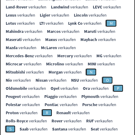
Land-Rover
verkaufen
Landwind
verkaufen
LEVC
verkaufen
Lexus
verkaufen
Ligier
verkaufen
Lincoln
verkaufen
Lotus
verkaufen
LTI
verkaufen
Lynk Co
verkaufen
M
Mahindra
verkaufen
Marcos
verkaufen
Maruti
verkaufen
Maserati
verkaufen
Maxus
verkaufen
Maybach
verkaufen
Mazda
verkaufen
McLaren
verkaufen
Mercedes-Benz
verkaufen
Mercury
verkaufen
MG
verkaufen
Microcar
verkaufen
Microlino
verkaufen
MINI
verkaufen
Mitsubishi
verkaufen
Morgan
verkaufen
N
Nio
verkaufen
Nissan
verkaufen
NSU
verkaufen
O
Oldsmobile
verkaufen
Opel
verkaufen
Ora
verkaufen
P
Peugeot
verkaufen
Piaggio
verkaufen
Plymouth
verkaufen
Polestar
verkaufen
Pontiac
verkaufen
Porsche
verkaufen
Proton
verkaufen
R
Renault
verkaufen
Rolls-Royce
verkaufen
Rover
verkaufen
RUF
verkaufen
S
Saab
verkaufen
Santana
verkaufen
Seat
verkaufen