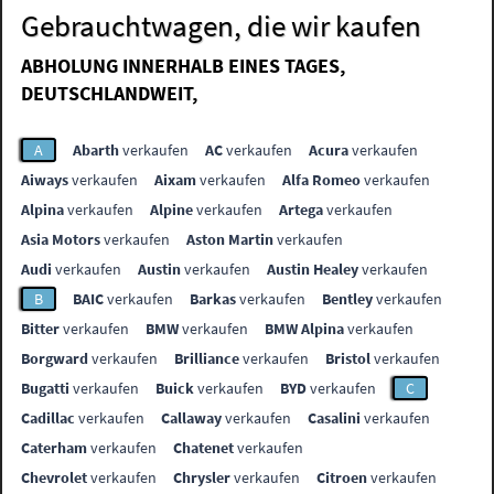
Gebrauchtwagen, die wir kaufen
ABHOLUNG INNERHALB EINES TAGES,
DEUTSCHLANDWEIT,
A
Abarth
verkaufen
AC
verkaufen
Acura
verkaufen
Aiways
verkaufen
Aixam
verkaufen
Alfa Romeo
verkaufen
Alpina
verkaufen
Alpine
verkaufen
Artega
verkaufen
Asia Motors
verkaufen
Aston Martin
verkaufen
Audi
verkaufen
Austin
verkaufen
Austin Healey
verkaufen
B
BAIC
verkaufen
Barkas
verkaufen
Bentley
verkaufen
Bitter
verkaufen
BMW
verkaufen
BMW Alpina
verkaufen
Borgward
verkaufen
Brilliance
verkaufen
Bristol
verkaufen
Bugatti
verkaufen
Buick
verkaufen
BYD
verkaufen
C
Cadillac
verkaufen
Callaway
verkaufen
Casalini
verkaufen
Caterham
verkaufen
Chatenet
verkaufen
Chevrolet
verkaufen
Chrysler
verkaufen
Citroen
verkaufen