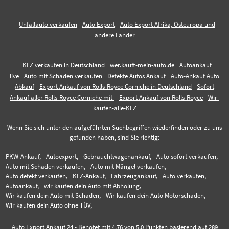
Unfallauto verkaufen
Auto Export
Auto Export Afrika, Osteuropa und
andere Länder
KFZ verkaufen in Deutschland
wer.kauft-mein-auto.de
Autoankauf
live
Auto mit Schaden verkaufen
Defekte Autos Ankauf
Auto-Ankauf Auto
Abkauf
Export Ankauf von Rolls-Royce Corniche in Deutschland
Sofort
Ankauf aller Rolls-Royce Corniche mit
Export Ankauf von Rolls-Royce
Wir-
kaufen-alle-KFZ
Wenn Sie sich unter den aufgeführten Suchbegriffen wiederfinden oder zu uns
gefunden haben, sind Sie richtig:
PKW-Ankauf,
Autoexport,
Gebrauchtwagenankauf,
Auto sofort verkaufen,
Auto mit Schaden verkaufen,
Auto mit Mängel verkaufen,
Auto defekt verkaufen,
KFZ-Ankauf,
Fahrzeugankauf,
Auto verkaufen,
Autoankauf,
wir kaufen dein Auto mit Abholung,
Wir kaufen dein Auto mit Schaden,
Wir kaufen dein Auto Motorschaden,
Wir kaufen dein Auto ohne TÜV,
Auto Export Ankauf 24
-
Benotet mit
4.76
von 5.0 Punkten basierend auf
289