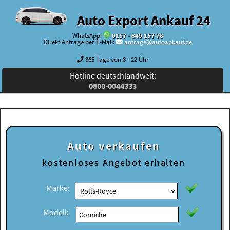
Auto Export Ankauf 24
WhatsApp:
0157 - 849 157 78
Direkt Anfrage per E-Mail:
anfrage@autoabkauf.de
365 Tage von 8 - 22 Uhr
Hotline deutschlandweit:
0800-0044333
Auto verkaufen
kostenloses
Angebot erhalten
Marke:
Modell: