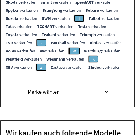
Skoda
verkaufen
smart
verkaufen
speedART
verkaufen
Spyker
verkaufen
SsangYong
verkaufen
Subaru
verkaufen
Suzuki
verkaufen
SWM
verkaufen
T
Talbot
verkaufen
Tata
verkaufen
TECHART
verkaufen
Tesla
verkaufen
Toyota
verkaufen
Trabant
verkaufen
Triumph
verkaufen
TVR
verkaufen
V
Vauxhall
verkaufen
Vinfast
verkaufen
Volvo
verkaufen
VW
verkaufen
W
Wartburg
verkaufen
Westfield
verkaufen
Wiesmann
verkaufen
X
XEV
verkaufen
Z
Zastava
verkaufen
Zhidou
verkaufen
Wir kaufen auch folgende Modelle