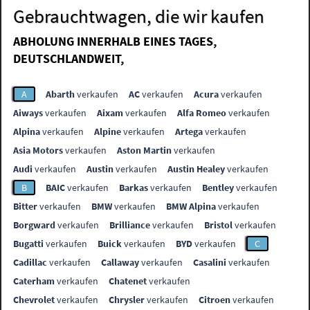
Gebrauchtwagen, die wir kaufen
ABHOLUNG INNERHALB EINES TAGES,
DEUTSCHLANDWEIT,
A
Abarth
verkaufen
AC
verkaufen
Acura
verkaufen
Aiways
verkaufen
Aixam
verkaufen
Alfa Romeo
verkaufen
Alpina
verkaufen
Alpine
verkaufen
Artega
verkaufen
Asia Motors
verkaufen
Aston Martin
verkaufen
Audi
verkaufen
Austin
verkaufen
Austin Healey
verkaufen
B
BAIC
verkaufen
Barkas
verkaufen
Bentley
verkaufen
Bitter
verkaufen
BMW
verkaufen
BMW Alpina
verkaufen
Borgward
verkaufen
Brilliance
verkaufen
Bristol
verkaufen
Bugatti
verkaufen
Buick
verkaufen
BYD
verkaufen
C
Cadillac
verkaufen
Callaway
verkaufen
Casalini
verkaufen
Caterham
verkaufen
Chatenet
verkaufen
Chevrolet
verkaufen
Chrysler
verkaufen
Citroen
verkaufen