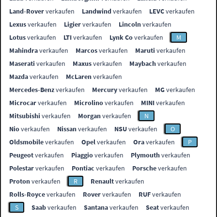
Land-Rover
verkaufen
Landwind
verkaufen
LEVC
verkaufen
Lexus
verkaufen
Ligier
verkaufen
Lincoln
verkaufen
Lotus
verkaufen
LTI
verkaufen
Lynk Co
verkaufen
M
Mahindra
verkaufen
Marcos
verkaufen
Maruti
verkaufen
Maserati
verkaufen
Maxus
verkaufen
Maybach
verkaufen
Mazda
verkaufen
McLaren
verkaufen
Mercedes-Benz
verkaufen
Mercury
verkaufen
MG
verkaufen
Microcar
verkaufen
Microlino
verkaufen
MINI
verkaufen
Mitsubishi
verkaufen
Morgan
verkaufen
N
Nio
verkaufen
Nissan
verkaufen
NSU
verkaufen
O
Oldsmobile
verkaufen
Opel
verkaufen
Ora
verkaufen
P
Peugeot
verkaufen
Piaggio
verkaufen
Plymouth
verkaufen
Polestar
verkaufen
Pontiac
verkaufen
Porsche
verkaufen
Proton
verkaufen
R
Renault
verkaufen
Rolls-Royce
verkaufen
Rover
verkaufen
RUF
verkaufen
S
Saab
verkaufen
Santana
verkaufen
Seat
verkaufen