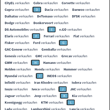
CityEL
verkaufen
Cobra
verkaufen
Corvette
verkaufen
Cupra
verkaufen
D
Dacia
verkaufen
Daewoo
verkaufen
Daihatsu
verkaufen
DeTomaso
verkaufen
DFSK
verkaufen
Dodge
verkaufen
Donkervoort
verkaufen
DS Automobiles
verkaufen
E
e.GO
verkaufen
Elaris
verkaufen
F
Ferrari
verkaufen
Fiat
verkaufen
Fisker
verkaufen
Ford
verkaufen
G
GAC Gonow
verkaufen
Gemballa
verkaufen
Genesis
verkaufen
GMC
verkaufen
Grecav
verkaufen
GWM
verkaufen
H
Hamann
verkaufen
Holden
verkaufen
Honda
verkaufen
Hummer
verkaufen
Hyundai
verkaufen
I
INEOS
verkaufen
Infiniti
verkaufen
Iran Khodro
verkaufen
Isdera
verkaufen
Isuzu
verkaufen
Iveco
verkaufen
J
JAC
verkaufen
Jaguar
verkaufen
Jeep
verkaufen
K
Kia
verkaufen
Koenigsegg
verkaufen
KTM
verkaufen
L
Lada
verkaufen
Lamborghini
verkaufen
Lancia
verkaufen