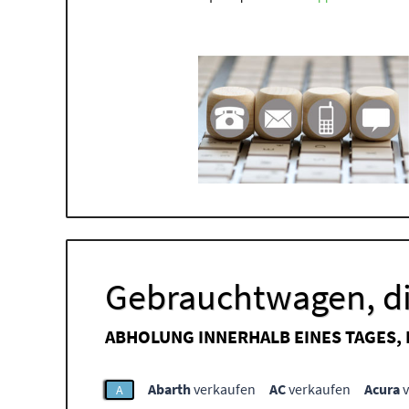
Gebrauchtwagen, di
ABHOLUNG INNERHALB EINES TAGES,
Abarth
verkaufen
AC
verkaufen
Acura
v
A