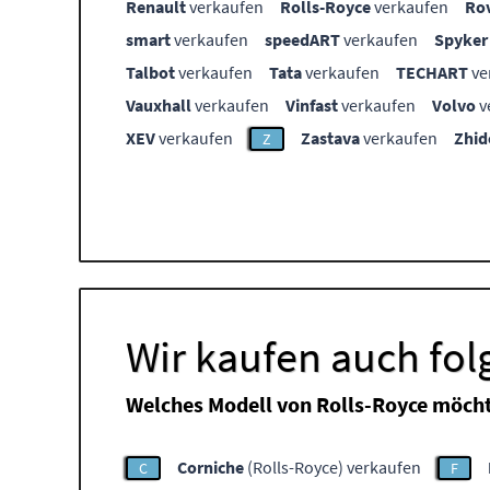
Renault
verkaufen
Rolls-Royce
verkaufen
Ro
smart
verkaufen
speedART
verkaufen
Spyker
Talbot
verkaufen
Tata
verkaufen
TECHART
ve
Vauxhall
verkaufen
Vinfast
verkaufen
Volvo
v
XEV
verkaufen
Zastava
verkaufen
Zhid
Z
Wir kaufen auch fol
Welches Modell von Rolls-Royce möcht
Corniche
(Rolls-Royce) verkaufen
C
F