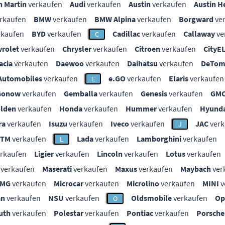
n Martin
verkaufen
Audi
verkaufen
Austin
verkaufen
Austin H
rkaufen
BMW
verkaufen
BMW Alpina
verkaufen
Borgward
ve
rkaufen
BYD
verkaufen
Cadillac
verkaufen
Callaway
ve
C
vrolet
verkaufen
Chrysler
verkaufen
Citroen
verkaufen
CityE
acia
verkaufen
Daewoo
verkaufen
Daihatsu
verkaufen
DeTom
Automobiles
verkaufen
e.GO
verkaufen
Elaris
verkaufen
E
Gonow
verkaufen
Gemballa
verkaufen
Genesis
verkaufen
GM
lden
verkaufen
Honda
verkaufen
Hummer
verkaufen
Hyunda
ra
verkaufen
Isuzu
verkaufen
Iveco
verkaufen
JAC
verk
J
KTM
verkaufen
Lada
verkaufen
Lamborghini
verkaufen
L
rkaufen
Ligier
verkaufen
Lincoln
verkaufen
Lotus
verkaufen
verkaufen
Maserati
verkaufen
Maxus
verkaufen
Maybach
ver
MG
verkaufen
Microcar
verkaufen
Microlino
verkaufen
MINI
v
an
verkaufen
NSU
verkaufen
Oldsmobile
verkaufen
Op
O
uth
verkaufen
Polestar
verkaufen
Pontiac
verkaufen
Porsche