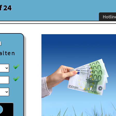
f 24
Hotlin
n
alten