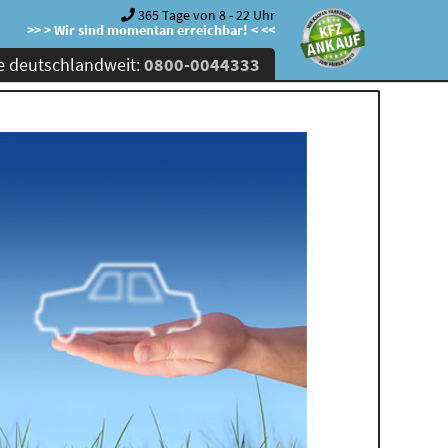
365 Tage von 8 - 22 Uhr
>> > Wir sind momentan erreichbar! < <<
e deutschlandweit:
0800-0044333