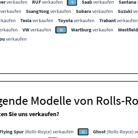
ver
verkaufen
RUF
verkaufen
Saab
verkaufen
Santana
S
verkaufen
SsangYong
verkaufen
Subaru
verkaufen
Suzuki
ve
rkaufen
Tesla
verkaufen
Toyota
verkaufen
Trabant
verkaufen
erkaufen
VW
verkaufen
Wartburg
verkaufen
Westfield
W
ou
verkaufen
gende Modelle von Rolls-R
en Sie uns verkaufen?
Flying Spur
(Rolls-Royce) verkaufen
Ghost
(Rolls-Royce) 
G