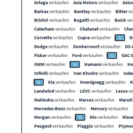
Artega
verkaufen
Asia Motors
verkaufen
Asto
Barkas
verkaufen
Bentley
verkaufen
Bitter
ve
Bristol
verkaufen
Bugatti
verkaufen
Buick
ve
Caterham
verkaufen
Chatenet
verkaufen
Che
Corvette
verkaufen
Cupra
verkaufen
D
D
Dodge
verkaufen
Donkervoort
verkaufen
DS 
Fisker
verkaufen
Ford
verkaufen
GAC 
G
GWM
verkaufen
Hamann
verkaufen
Ho
H
Infiniti
verkaufen
Iran Khodro
verkaufen
Isde
Kia
verkaufen
Koenigsegg
verkaufen
K
Landwind
verkaufen
LEVC
verkaufen
Lexus
ve
Mahindra
verkaufen
Marcos
verkaufen
Maruti
Mercedes-Benz
verkaufen
Mercury
verkaufen
Morgan
verkaufen
Nio
verkaufen
Niss
N
Peugeot
verkaufen
Piaggio
verkaufen
Plymo