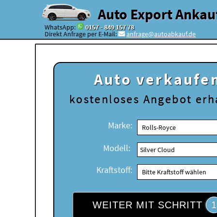
Auto Export Ankau
WhatsApp:
0157 - 849 157 78
Direkt Anfrage per E-Mail:
anfrage@autoabkauf.de
Auto verkaufe
kostenloses
Angebot erh
Marke:
Modell:
Kraftstoff:
WEITER MIT SCHRITT
1