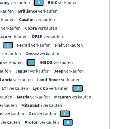
ealey
verkaufen
BAIC
verkaufen
B
rkaufen
Brilliance
verkaufen
rkaufen
Casalini
verkaufen
L
verkaufen
Cobra
verkaufen
aso
verkaufen
DFSK
verkaufen
Ferrari
verkaufen
Fiat
verkaufen
F
C
verkaufen
Grecav
verkaufen
i
verkaufen
INEOS
verkaufen
I
aufen
Jaguar
verkaufen
Jeep
verkaufen
Lancia
verkaufen
Land-Rover
verkaufen
LTI
verkaufen
Lynk Co
verkaufen
M
kaufen
Mazda
verkaufen
McLaren
verkaufen
erkaufen
Mitsubishi
verkaufen
el
verkaufen
Ora
verkaufen
P
verkaufen
Proton
verkaufen
R