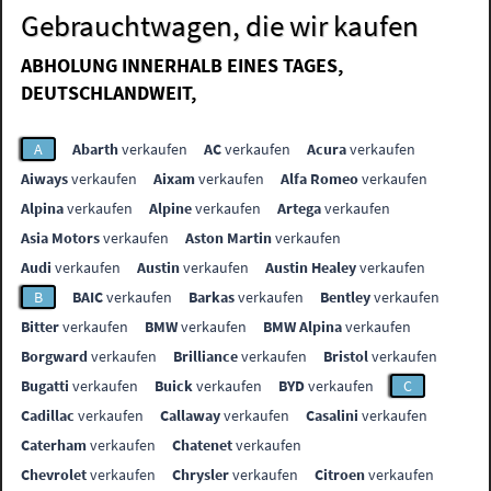
Gebrauchtwagen, die wir kaufen
ABHOLUNG INNERHALB EINES TAGES,
DEUTSCHLANDWEIT,
A
Abarth
verkaufen
AC
verkaufen
Acura
verkaufen
Aiways
verkaufen
Aixam
verkaufen
Alfa Romeo
verkaufen
Alpina
verkaufen
Alpine
verkaufen
Artega
verkaufen
Asia Motors
verkaufen
Aston Martin
verkaufen
Audi
verkaufen
Austin
verkaufen
Austin Healey
verkaufen
B
BAIC
verkaufen
Barkas
verkaufen
Bentley
verkaufen
Bitter
verkaufen
BMW
verkaufen
BMW Alpina
verkaufen
Borgward
verkaufen
Brilliance
verkaufen
Bristol
verkaufen
Bugatti
verkaufen
Buick
verkaufen
BYD
verkaufen
C
Cadillac
verkaufen
Callaway
verkaufen
Casalini
verkaufen
Caterham
verkaufen
Chatenet
verkaufen
Chevrolet
verkaufen
Chrysler
verkaufen
Citroen
verkaufen