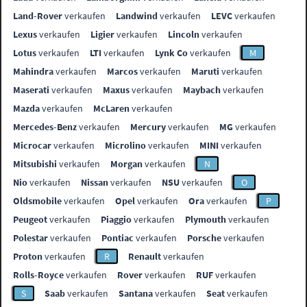
Land-Rover
verkaufen
Landwind
verkaufen
LEVC
verkaufen
Lexus
verkaufen
Ligier
verkaufen
Lincoln
verkaufen
Lotus
verkaufen
LTI
verkaufen
Lynk Co
verkaufen
M
Mahindra
verkaufen
Marcos
verkaufen
Maruti
verkaufen
Maserati
verkaufen
Maxus
verkaufen
Maybach
verkaufen
Mazda
verkaufen
McLaren
verkaufen
Mercedes-Benz
verkaufen
Mercury
verkaufen
MG
verkaufen
Microcar
verkaufen
Microlino
verkaufen
MINI
verkaufen
Mitsubishi
verkaufen
Morgan
verkaufen
N
Nio
verkaufen
Nissan
verkaufen
NSU
verkaufen
O
Oldsmobile
verkaufen
Opel
verkaufen
Ora
verkaufen
P
Peugeot
verkaufen
Piaggio
verkaufen
Plymouth
verkaufen
Polestar
verkaufen
Pontiac
verkaufen
Porsche
verkaufen
Proton
verkaufen
R
Renault
verkaufen
Rolls-Royce
verkaufen
Rover
verkaufen
RUF
verkaufen
S
Saab
verkaufen
Santana
verkaufen
Seat
verkaufen