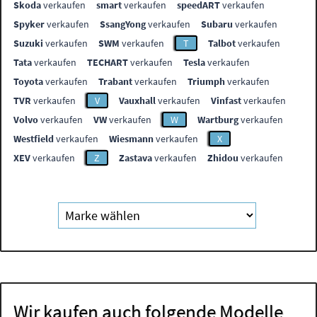
Skoda
verkaufen
smart
verkaufen
speedART
verkaufen
Spyker
verkaufen
SsangYong
verkaufen
Subaru
verkaufen
Suzuki
verkaufen
SWM
verkaufen
T
Talbot
verkaufen
Tata
verkaufen
TECHART
verkaufen
Tesla
verkaufen
Toyota
verkaufen
Trabant
verkaufen
Triumph
verkaufen
TVR
verkaufen
V
Vauxhall
verkaufen
Vinfast
verkaufen
Volvo
verkaufen
VW
verkaufen
W
Wartburg
verkaufen
Westfield
verkaufen
Wiesmann
verkaufen
X
XEV
verkaufen
Z
Zastava
verkaufen
Zhidou
verkaufen
Wir kaufen auch folgende Modelle