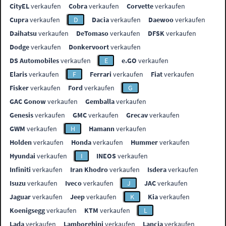
CityEL
verkaufen
Cobra
verkaufen
Corvette
verkaufen
Cupra
verkaufen
D
Dacia
verkaufen
Daewoo
verkaufen
Daihatsu
verkaufen
DeTomaso
verkaufen
DFSK
verkaufen
Dodge
verkaufen
Donkervoort
verkaufen
DS Automobiles
verkaufen
E
e.GO
verkaufen
Elaris
verkaufen
F
Ferrari
verkaufen
Fiat
verkaufen
Fisker
verkaufen
Ford
verkaufen
G
GAC Gonow
verkaufen
Gemballa
verkaufen
Genesis
verkaufen
GMC
verkaufen
Grecav
verkaufen
GWM
verkaufen
H
Hamann
verkaufen
Holden
verkaufen
Honda
verkaufen
Hummer
verkaufen
Hyundai
verkaufen
I
INEOS
verkaufen
Infiniti
verkaufen
Iran Khodro
verkaufen
Isdera
verkaufen
Isuzu
verkaufen
Iveco
verkaufen
J
JAC
verkaufen
Jaguar
verkaufen
Jeep
verkaufen
K
Kia
verkaufen
Koenigsegg
verkaufen
KTM
verkaufen
L
Lada
verkaufen
Lamborghini
verkaufen
Lancia
verkaufen