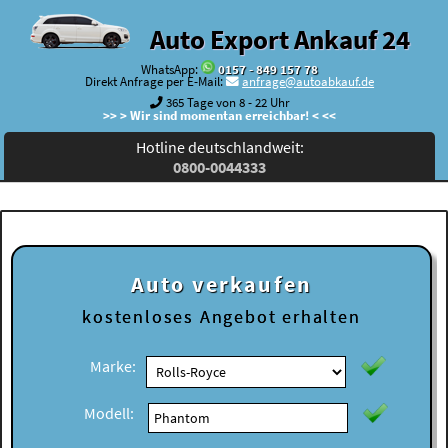
Auto Export Ankauf 24
WhatsApp:
0157 - 849 157 78
Direkt Anfrage per E-Mail:
anfrage@autoabkauf.de
365 Tage von 8 - 22 Uhr
>> > Wir sind momentan erreichbar! < <<
Hotline deutschlandweit:
0800-0044333
Auto verkaufen
kostenloses
Angebot erhalten
Marke:
Modell: