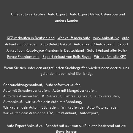
Unfallauto verkaufen
Auto Export
Auto Export Afrika, Osteuropa und
andere Länder
KFZ verkaufen in Deutschland
Wer kauft mein Auto
www.ankauf.live
Auto
Ankauf mit Schaden
Auto Defekt Ankauf
Autoankauf / Autoabkauf
Export
Ankauf von Rolls-Royce Phantom in Deutschland
Sofort Ankauf aller Rolls-
Royce Phantom mit
Export Ankauf von Rolls-Royce
Wir-kaufen-alle-KFZ
Wenn Sie sich unter den aufgeführten Suchbegriffen wiederfinden oder zu uns
gefunden haben, sind Sie richtig:
Gebrauchtwagenankauf,
Auto sofort verkaufen,
Auto mit Schaden verkaufen,
Auto mit Mängel verkaufen,
Auto defekt verkaufen,
KFZ-Ankauf,
Fahrzeugankauf,
Auto verkaufen,
Autoankauf,
wir kaufen dein Auto mit Abholung,
Wir kaufen dein Auto mit Schaden,
Wir kaufen dein Auto Motorschaden,
Wir kaufen dein Auto ohne TÜV,
PKW-Ankauf,
Autoexport,
Auto Export Ankauf 24
-
Benotet mit
4.76
von 5.0 Punkten basierend auf
291
Bewertungen