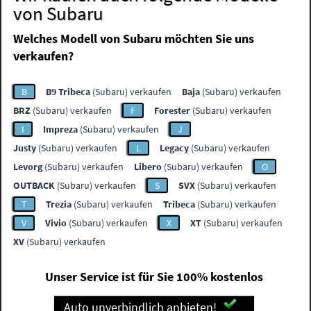
von Subaru
Welches Modell von Subaru möchten Sie uns
verkaufen?
B
B9 Tribeca
(Subaru) verkaufen
Baja
(Subaru) verkaufen
BRZ
(Subaru) verkaufen
F
Forester
(Subaru) verkaufen
I
Impreza
(Subaru) verkaufen
J
Justy
(Subaru) verkaufen
L
Legacy
(Subaru) verkaufen
Levorg
(Subaru) verkaufen
Libero
(Subaru) verkaufen
O
OUTBACK
(Subaru) verkaufen
S
SVX
(Subaru) verkaufen
T
Trezia
(Subaru) verkaufen
Tribeca
(Subaru) verkaufen
V
Vivio
(Subaru) verkaufen
X
XT
(Subaru) verkaufen
XV
(Subaru) verkaufen
Unser Service ist für Sie 100% kostenlos
Auto unverbindlich anbieten!