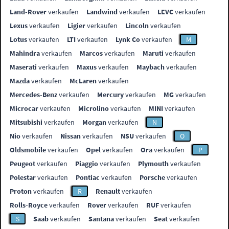
Land-Rover
verkaufen
Landwind
verkaufen
LEVC
verkaufen
Lexus
verkaufen
Ligier
verkaufen
Lincoln
verkaufen
Lotus
verkaufen
LTI
verkaufen
Lynk Co
verkaufen
M
Mahindra
verkaufen
Marcos
verkaufen
Maruti
verkaufen
Maserati
verkaufen
Maxus
verkaufen
Maybach
verkaufen
Mazda
verkaufen
McLaren
verkaufen
Mercedes-Benz
verkaufen
Mercury
verkaufen
MG
verkaufen
Microcar
verkaufen
Microlino
verkaufen
MINI
verkaufen
Mitsubishi
verkaufen
Morgan
verkaufen
N
Nio
verkaufen
Nissan
verkaufen
NSU
verkaufen
O
Oldsmobile
verkaufen
Opel
verkaufen
Ora
verkaufen
P
Peugeot
verkaufen
Piaggio
verkaufen
Plymouth
verkaufen
Polestar
verkaufen
Pontiac
verkaufen
Porsche
verkaufen
Proton
verkaufen
R
Renault
verkaufen
Rolls-Royce
verkaufen
Rover
verkaufen
RUF
verkaufen
S
Saab
verkaufen
Santana
verkaufen
Seat
verkaufen