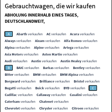
Gebrauchtwagen, die wir kaufen
ABHOLUNG INNERHALB EINES TAGES,
DEUTSCHLANDWEIT,
A
Abarth
verkaufen
AC
verkaufen
Acura
verkaufen
Aiways
verkaufen
Aixam
verkaufen
Alfa Romeo
verkaufen
Alpina
verkaufen
Alpine
verkaufen
Artega
verkaufen
Asia Motors
verkaufen
Aston Martin
verkaufen
Audi
verkaufen
Austin
verkaufen
Austin Healey
verkaufen
B
BAIC
verkaufen
Barkas
verkaufen
Bentley
verkaufen
Bitter
verkaufen
BMW
verkaufen
BMW Alpina
verkaufen
Borgward
verkaufen
Brilliance
verkaufen
Bristol
verkaufen
Bugatti
verkaufen
Buick
verkaufen
BYD
verkaufen
C
Cadillac
verkaufen
Callaway
verkaufen
Casalini
verkaufen
Caterham
verkaufen
Chatenet
verkaufen
Chevrolet
verkaufen
Chrysler
verkaufen
Citroen
verkaufen