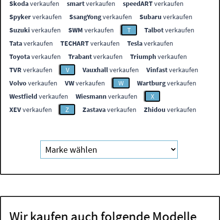
Skoda
verkaufen
smart
verkaufen
speedART
verkaufen
Spyker
verkaufen
SsangYong
verkaufen
Subaru
verkaufen
Suzuki
verkaufen
SWM
verkaufen
T
Talbot
verkaufen
Tata
verkaufen
TECHART
verkaufen
Tesla
verkaufen
Toyota
verkaufen
Trabant
verkaufen
Triumph
verkaufen
TVR
verkaufen
V
Vauxhall
verkaufen
Vinfast
verkaufen
Volvo
verkaufen
VW
verkaufen
W
Wartburg
verkaufen
Westfield
verkaufen
Wiesmann
verkaufen
X
XEV
verkaufen
Z
Zastava
verkaufen
Zhidou
verkaufen
Wir kaufen auch folgende Modelle