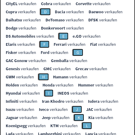
CityEL
verkaufen
Cobra
verkaufen
Corvette
verkaufen
Cupra
verkaufen
D
Dacia
verkaufen
Daewoo
verkaufen
Daihatsu
verkaufen
DeTomaso
verkaufen
DFSK
verkaufen
Dodge
verkaufen
Donkervoort
verkaufen
DS Automobiles
verkaufen
E
e.GO
verkaufen
Elaris
verkaufen
F
Ferrari
verkaufen
Fiat
verkaufen
Fisker
verkaufen
Ford
verkaufen
G
GAC Gonow
verkaufen
Gemballa
verkaufen
Genesis
verkaufen
GMC
verkaufen
Grecav
verkaufen
GWM
verkaufen
H
Hamann
verkaufen
Holden
verkaufen
Honda
verkaufen
Hummer
verkaufen
Hyundai
verkaufen
I
INEOS
verkaufen
Infiniti
verkaufen
Iran Khodro
verkaufen
Isdera
verkaufen
Isuzu
verkaufen
Iveco
verkaufen
J
JAC
verkaufen
Jaguar
verkaufen
Jeep
verkaufen
K
Kia
verkaufen
Koenigsegg
verkaufen
KTM
verkaufen
L
Lada
verkaufen
Lamborghini
verkaufen
Lancia
verkaufen