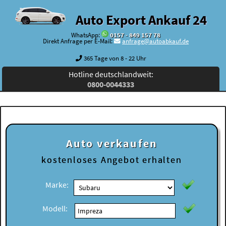
Auto Export Ankauf 24
WhatsApp:
0157 - 849 157 78
Direkt Anfrage per E-Mail:
anfrage@autoabkauf.de
365 Tage von 8 - 22 Uhr
Hotline deutschlandweit:
0800-0044333
Auto verkaufen
kostenloses
Angebot erhalten
Marke:
Modell: