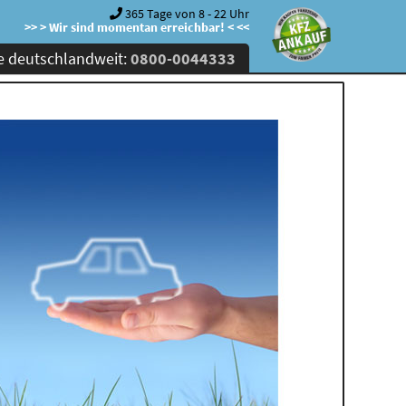
365 Tage von 8 - 22 Uhr
>> > Wir sind momentan erreichbar! < <<
e deutschlandweit:
0800-0044333