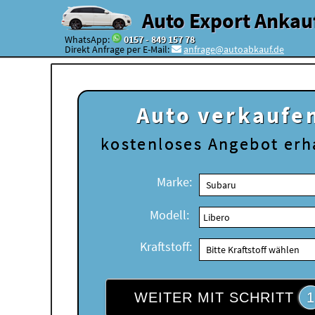
Auto Export Ankau
WhatsApp:
0157 - 849 157 78
Direkt Anfrage per E-Mail:
anfrage@autoabkauf.de
Auto verkaufe
kostenloses
Angebot erh
Marke:
Modell:
Kraftstoff:
WEITER MIT SCHRITT
1