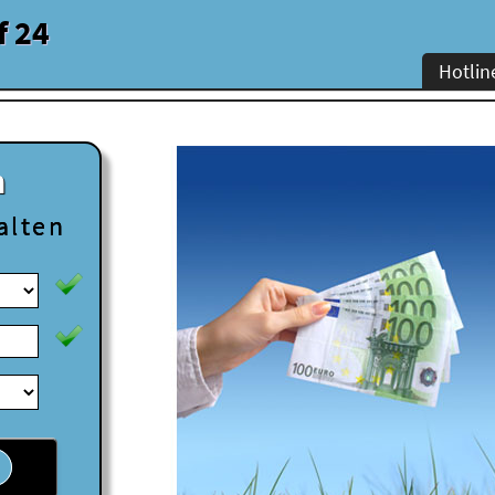
f 24
Hotlin
n
alten