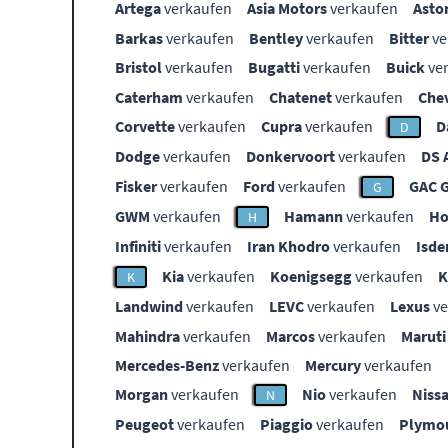
Artega
verkaufen
Asia Motors
verkaufen
Asto
Barkas
verkaufen
Bentley
verkaufen
Bitter
ve
Bristol
verkaufen
Bugatti
verkaufen
Buick
ve
Caterham
verkaufen
Chatenet
verkaufen
Che
Corvette
verkaufen
Cupra
verkaufen
D
D
Dodge
verkaufen
Donkervoort
verkaufen
DS 
Fisker
verkaufen
Ford
verkaufen
GAC 
G
GWM
verkaufen
Hamann
verkaufen
Ho
H
Infiniti
verkaufen
Iran Khodro
verkaufen
Isde
Kia
verkaufen
Koenigsegg
verkaufen
K
Landwind
verkaufen
LEVC
verkaufen
Lexus
ve
Mahindra
verkaufen
Marcos
verkaufen
Maruti
Mercedes-Benz
verkaufen
Mercury
verkaufen
Morgan
verkaufen
Nio
verkaufen
Niss
N
Peugeot
verkaufen
Piaggio
verkaufen
Plymo