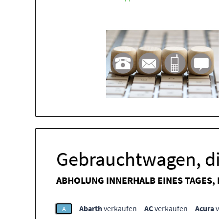
Gebrauchtwagen, di
ABHOLUNG INNERHALB EINES TAGES,
Abarth
verkaufen
AC
verkaufen
Acura
v
A