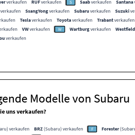
ver
verkaufen
RUF
verkaufen
Saab
verkaufen
Santana
S
verkaufen
SsangYong
verkaufen
Subaru
verkaufen
Suzuki
ve
rkaufen
Tesla
verkaufen
Toyota
verkaufen
Trabant
verkaufen
erkaufen
VW
verkaufen
Wartburg
verkaufen
Westfield
W
ou
verkaufen
lgende Modelle von Subaru
ie uns verkaufen?
aru) verkaufen
BRZ
(Subaru) verkaufen
Forester
(Subaru
F