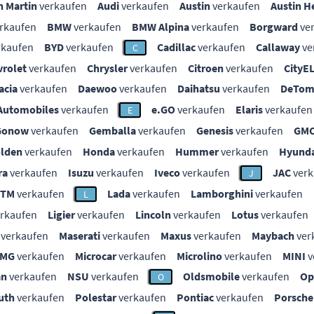
n Martin
verkaufen
Audi
verkaufen
Austin
verkaufen
Austin H
rkaufen
BMW
verkaufen
BMW Alpina
verkaufen
Borgward
ve
rkaufen
BYD
verkaufen
Cadillac
verkaufen
Callaway
ve
C
vrolet
verkaufen
Chrysler
verkaufen
Citroen
verkaufen
CityE
acia
verkaufen
Daewoo
verkaufen
Daihatsu
verkaufen
DeTom
Automobiles
verkaufen
e.GO
verkaufen
Elaris
verkaufen
E
Gonow
verkaufen
Gemballa
verkaufen
Genesis
verkaufen
GM
lden
verkaufen
Honda
verkaufen
Hummer
verkaufen
Hyunda
ra
verkaufen
Isuzu
verkaufen
Iveco
verkaufen
JAC
verk
J
KTM
verkaufen
Lada
verkaufen
Lamborghini
verkaufen
L
rkaufen
Ligier
verkaufen
Lincoln
verkaufen
Lotus
verkaufen
verkaufen
Maserati
verkaufen
Maxus
verkaufen
Maybach
ver
MG
verkaufen
Microcar
verkaufen
Microlino
verkaufen
MINI
v
an
verkaufen
NSU
verkaufen
Oldsmobile
verkaufen
Op
O
uth
verkaufen
Polestar
verkaufen
Pontiac
verkaufen
Porsche