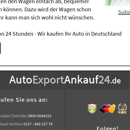
len den Wagen einfach ab, bequemer
n können. Dazu wird der Wagen schon
Suba
hr kann man sich wohl nicht wünschen.
n 24 Stunden - Wir kaufen Ihr Auto in Deutschland
Auto
Export
Ankauf
24
.de
ufen Sie uns an:
Ankauf Zentrale:
0800-0044333
kauf Hotline:
0157 - 849 157 78
Folgen!