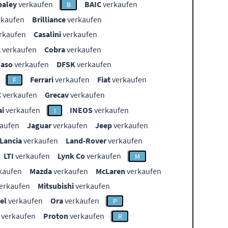
ealey
verkaufen
BAIC
verkaufen
B
rkaufen
Brilliance
verkaufen
rkaufen
Casalini
verkaufen
L
verkaufen
Cobra
verkaufen
aso
verkaufen
DFSK
verkaufen
Ferrari
verkaufen
Fiat
verkaufen
F
C
verkaufen
Grecav
verkaufen
i
verkaufen
INEOS
verkaufen
I
aufen
Jaguar
verkaufen
Jeep
verkaufen
Lancia
verkaufen
Land-Rover
verkaufen
LTI
verkaufen
Lynk Co
verkaufen
M
kaufen
Mazda
verkaufen
McLaren
verkaufen
erkaufen
Mitsubishi
verkaufen
el
verkaufen
Ora
verkaufen
P
verkaufen
Proton
verkaufen
R