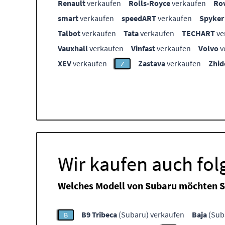
Renault
verkaufen
Rolls-Royce
verkaufen
Ro
smart
verkaufen
speedART
verkaufen
Spyker
Talbot
verkaufen
Tata
verkaufen
TECHART
ve
Vauxhall
verkaufen
Vinfast
verkaufen
Volvo
v
XEV
verkaufen
Zastava
verkaufen
Zhid
Z
Wir kaufen auch fo
Welches Modell von Subaru möchten S
B9 Tribeca
(Subaru) verkaufen
Baja
(Sub
B