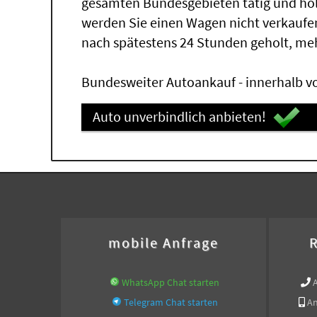
gesamten Bundesgebieten tätig und ho
werden Sie einen Wagen nicht verkaufe
nach spätestens 24 Stunden geholt, me
Bundesweiter Autoankauf - innerhalb vo
Auto unverbindlich anbieten!
mobile Anfrage
R
WhatsApp Chat starten
Telegram Chat starten
An