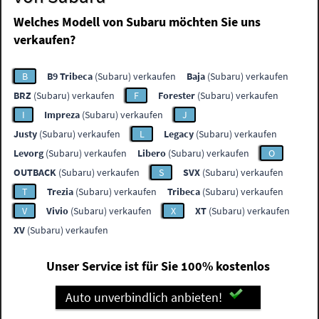
Welches Modell von Subaru möchten Sie uns
verkaufen?
B
B9 Tribeca
(Subaru) verkaufen
Baja
(Subaru) verkaufen
BRZ
(Subaru) verkaufen
F
Forester
(Subaru) verkaufen
I
Impreza
(Subaru) verkaufen
J
Justy
(Subaru) verkaufen
L
Legacy
(Subaru) verkaufen
Levorg
(Subaru) verkaufen
Libero
(Subaru) verkaufen
O
OUTBACK
(Subaru) verkaufen
S
SVX
(Subaru) verkaufen
T
Trezia
(Subaru) verkaufen
Tribeca
(Subaru) verkaufen
V
Vivio
(Subaru) verkaufen
X
XT
(Subaru) verkaufen
XV
(Subaru) verkaufen
Unser Service ist für Sie 100% kostenlos
Auto unverbindlich anbieten!