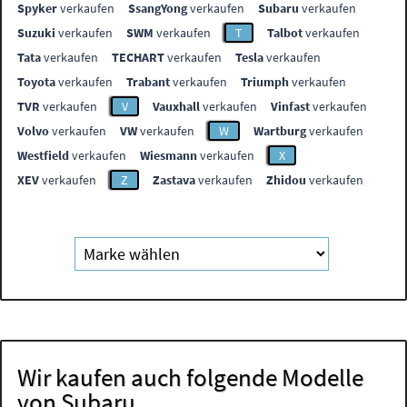
Spyker
verkaufen
SsangYong
verkaufen
Subaru
verkaufen
Suzuki
verkaufen
SWM
verkaufen
T
Talbot
verkaufen
Tata
verkaufen
TECHART
verkaufen
Tesla
verkaufen
Toyota
verkaufen
Trabant
verkaufen
Triumph
verkaufen
TVR
verkaufen
V
Vauxhall
verkaufen
Vinfast
verkaufen
Volvo
verkaufen
VW
verkaufen
W
Wartburg
verkaufen
Westfield
verkaufen
Wiesmann
verkaufen
X
XEV
verkaufen
Z
Zastava
verkaufen
Zhidou
verkaufen
Wir kaufen auch folgende Modelle
von Subaru