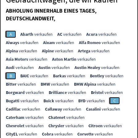
ABHOLUNG INNERHALB EINES TAGES,
DEUTSCHLANDWEIT,
A
Abarth
verkaufen
AC
verkaufen
Acura
verkaufen
Aiways
verkaufen
Aixam
verkaufen
Alfa Romeo
verkaufen
Alpina
verkaufen
Alpine
verkaufen
Artega
verkaufen
Asia Motors
verkaufen
Aston Martin
verkaufen
Audi
verkaufen
Austin
verkaufen
Austin Healey
verkaufen
B
BAIC
verkaufen
Barkas
verkaufen
Bentley
verkaufen
Bitter
verkaufen
BMW
verkaufen
BMW Alpina
verkaufen
Borgward
verkaufen
Brilliance
verkaufen
Bristol
verkaufen
Bugatti
verkaufen
Buick
verkaufen
BYD
verkaufen
C
Cadillac
verkaufen
Callaway
verkaufen
Casalini
verkaufen
Caterham
verkaufen
Chatenet
verkaufen
Chevrolet
verkaufen
Chrysler
verkaufen
Citroen
verkaufen
CityEL
verkaufen
Cobra
verkaufen
Corvette
verkaufen