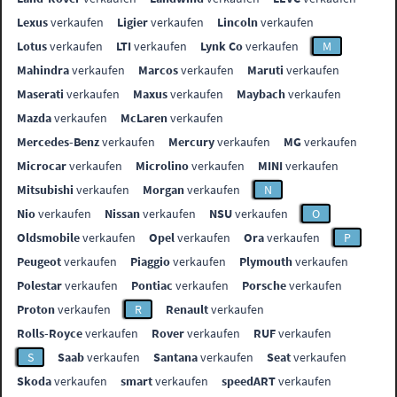
Lexus
verkaufen
Ligier
verkaufen
Lincoln
verkaufen
Lotus
verkaufen
LTI
verkaufen
Lynk Co
verkaufen
M
Mahindra
verkaufen
Marcos
verkaufen
Maruti
verkaufen
Maserati
verkaufen
Maxus
verkaufen
Maybach
verkaufen
Mazda
verkaufen
McLaren
verkaufen
Mercedes-Benz
verkaufen
Mercury
verkaufen
MG
verkaufen
Microcar
verkaufen
Microlino
verkaufen
MINI
verkaufen
Mitsubishi
verkaufen
Morgan
verkaufen
N
Nio
verkaufen
Nissan
verkaufen
NSU
verkaufen
O
Oldsmobile
verkaufen
Opel
verkaufen
Ora
verkaufen
P
Peugeot
verkaufen
Piaggio
verkaufen
Plymouth
verkaufen
Polestar
verkaufen
Pontiac
verkaufen
Porsche
verkaufen
Proton
verkaufen
R
Renault
verkaufen
Rolls-Royce
verkaufen
Rover
verkaufen
RUF
verkaufen
S
Saab
verkaufen
Santana
verkaufen
Seat
verkaufen
Skoda
verkaufen
smart
verkaufen
speedART
verkaufen