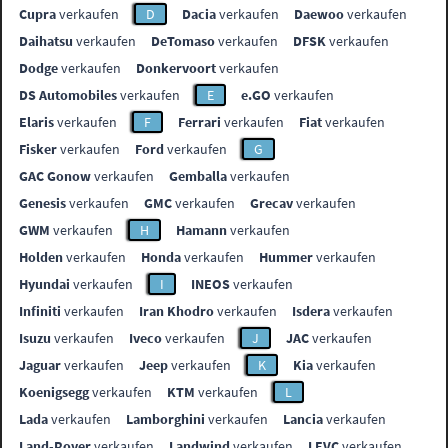
Cupra
verkaufen
D
Dacia
verkaufen
Daewoo
verkaufen
Daihatsu
verkaufen
DeTomaso
verkaufen
DFSK
verkaufen
Dodge
verkaufen
Donkervoort
verkaufen
DS Automobiles
verkaufen
E
e.GO
verkaufen
Elaris
verkaufen
F
Ferrari
verkaufen
Fiat
verkaufen
Fisker
verkaufen
Ford
verkaufen
G
GAC Gonow
verkaufen
Gemballa
verkaufen
Genesis
verkaufen
GMC
verkaufen
Grecav
verkaufen
GWM
verkaufen
H
Hamann
verkaufen
Holden
verkaufen
Honda
verkaufen
Hummer
verkaufen
Hyundai
verkaufen
I
INEOS
verkaufen
Infiniti
verkaufen
Iran Khodro
verkaufen
Isdera
verkaufen
Isuzu
verkaufen
Iveco
verkaufen
J
JAC
verkaufen
Jaguar
verkaufen
Jeep
verkaufen
K
Kia
verkaufen
Koenigsegg
verkaufen
KTM
verkaufen
L
Lada
verkaufen
Lamborghini
verkaufen
Lancia
verkaufen
Land-Rover
verkaufen
Landwind
verkaufen
LEVC
verkaufen