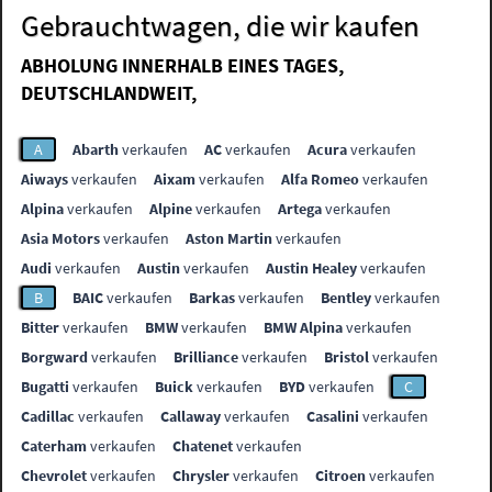
Gebrauchtwagen, die wir kaufen
ABHOLUNG INNERHALB EINES TAGES,
DEUTSCHLANDWEIT,
A
Abarth
verkaufen
AC
verkaufen
Acura
verkaufen
Aiways
verkaufen
Aixam
verkaufen
Alfa Romeo
verkaufen
Alpina
verkaufen
Alpine
verkaufen
Artega
verkaufen
Asia Motors
verkaufen
Aston Martin
verkaufen
Audi
verkaufen
Austin
verkaufen
Austin Healey
verkaufen
B
BAIC
verkaufen
Barkas
verkaufen
Bentley
verkaufen
Bitter
verkaufen
BMW
verkaufen
BMW Alpina
verkaufen
Borgward
verkaufen
Brilliance
verkaufen
Bristol
verkaufen
Bugatti
verkaufen
Buick
verkaufen
BYD
verkaufen
C
Cadillac
verkaufen
Callaway
verkaufen
Casalini
verkaufen
Caterham
verkaufen
Chatenet
verkaufen
Chevrolet
verkaufen
Chrysler
verkaufen
Citroen
verkaufen