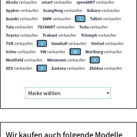
Skoda
verkaufen
smart
verkaufen
speedART
verkaufen
Spyker
verkaufen
SsangYong
verkaufen
Subaru
verkaufen
Suzuki
verkaufen
SWM
verkaufen
T
Talbot
verkaufen
Tata
verkaufen
TECHART
verkaufen
Tesla
verkaufen
Toyota
verkaufen
Trabant
verkaufen
Triumph
verkaufen
TVR
verkaufen
V
Vauxhall
verkaufen
Vinfast
verkaufen
Volvo
verkaufen
VW
verkaufen
W
Wartburg
verkaufen
Westfield
verkaufen
Wiesmann
verkaufen
X
XEV
verkaufen
Z
Zastava
verkaufen
Zhidou
verkaufen
Wir kaufen auch folgende Modelle