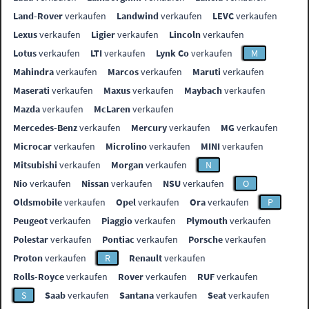
Land-Rover
verkaufen
Landwind
verkaufen
LEVC
verkaufen
Lexus
verkaufen
Ligier
verkaufen
Lincoln
verkaufen
Lotus
verkaufen
LTI
verkaufen
Lynk Co
verkaufen
M
Mahindra
verkaufen
Marcos
verkaufen
Maruti
verkaufen
Maserati
verkaufen
Maxus
verkaufen
Maybach
verkaufen
Mazda
verkaufen
McLaren
verkaufen
Mercedes-Benz
verkaufen
Mercury
verkaufen
MG
verkaufen
Microcar
verkaufen
Microlino
verkaufen
MINI
verkaufen
Mitsubishi
verkaufen
Morgan
verkaufen
N
Nio
verkaufen
Nissan
verkaufen
NSU
verkaufen
O
Oldsmobile
verkaufen
Opel
verkaufen
Ora
verkaufen
P
Peugeot
verkaufen
Piaggio
verkaufen
Plymouth
verkaufen
Polestar
verkaufen
Pontiac
verkaufen
Porsche
verkaufen
Proton
verkaufen
R
Renault
verkaufen
Rolls-Royce
verkaufen
Rover
verkaufen
RUF
verkaufen
S
Saab
verkaufen
Santana
verkaufen
Seat
verkaufen