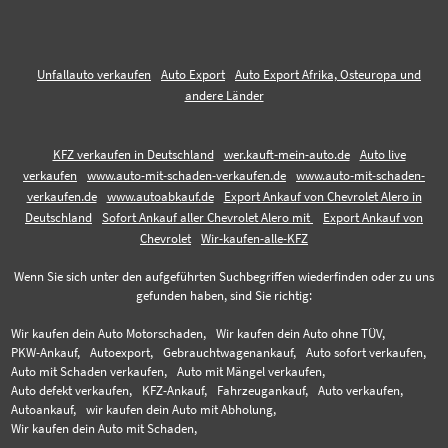
Unfallauto verkaufen
Auto Export
Auto Export Afrika, Osteuropa und
andere Länder
KFZ verkaufen in Deutschland
wer.kauft-mein-auto.de
Auto live
verkaufen
www.auto-mit-schaden-verkaufen.de
www.auto-mit-schaden-
verkaufen.de
www.autoabkauf.de
Export Ankauf von Chevrolet Alero in
Deutschland
Sofort Ankauf aller Chevrolet Alero mit
Export Ankauf von
Chevrolet
Wir-kaufen-alle-KFZ
Wenn Sie sich unter den aufgeführten Suchbegriffen wiederfinden oder zu uns
gefunden haben, sind Sie richtig:
Wir kaufen dein Auto Motorschaden,
Wir kaufen dein Auto ohne TÜV,
PKW-Ankauf,
Autoexport,
Gebrauchtwagenankauf,
Auto sofort verkaufen,
Auto mit Schaden verkaufen,
Auto mit Mängel verkaufen,
Auto defekt verkaufen,
KFZ-Ankauf,
Fahrzeugankauf,
Auto verkaufen,
Autoankauf,
wir kaufen dein Auto mit Abholung,
Wir kaufen dein Auto mit Schaden,