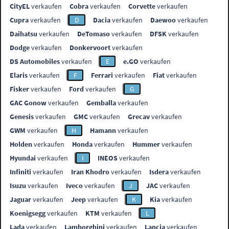
CityEL
verkaufen
Cobra
verkaufen
Corvette
verkaufen
Cupra
verkaufen
D
Dacia
verkaufen
Daewoo
verkaufen
Daihatsu
verkaufen
DeTomaso
verkaufen
DFSK
verkaufen
Dodge
verkaufen
Donkervoort
verkaufen
DS Automobiles
verkaufen
E
e.GO
verkaufen
Elaris
verkaufen
F
Ferrari
verkaufen
Fiat
verkaufen
Fisker
verkaufen
Ford
verkaufen
G
GAC Gonow
verkaufen
Gemballa
verkaufen
Genesis
verkaufen
GMC
verkaufen
Grecav
verkaufen
GWM
verkaufen
H
Hamann
verkaufen
Holden
verkaufen
Honda
verkaufen
Hummer
verkaufen
Hyundai
verkaufen
I
INEOS
verkaufen
Infiniti
verkaufen
Iran Khodro
verkaufen
Isdera
verkaufen
Isuzu
verkaufen
Iveco
verkaufen
J
JAC
verkaufen
Jaguar
verkaufen
Jeep
verkaufen
K
Kia
verkaufen
Koenigsegg
verkaufen
KTM
verkaufen
L
Lada
verkaufen
Lamborghini
verkaufen
Lancia
verkaufen