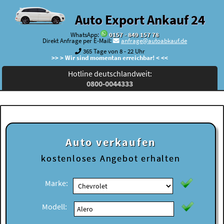
Auto Export Ankauf 24
WhatsApp:
0157 - 849 157 78
Direkt Anfrage per E-Mail:
anfrage@autoabkauf.de
365 Tage von 8 - 22 Uhr
>> > Wir sind momentan erreichbar! < <<
Hotline deutschlandweit:
0800-0044333
Auto verkaufen
kostenloses
Angebot erhalten
Marke:
Modell: