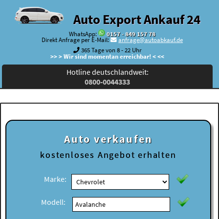
Auto Export Ankauf 24
WhatsApp:
0157 - 849 157 78
Direkt Anfrage per E-Mail:
anfrage@autoabkauf.de
365 Tage von 8 - 22 Uhr
>> > Wir sind momentan erreichbar! < <<
Hotline deutschlandweit:
0800-0044333
Auto verkaufen
kostenloses
Angebot erhalten
Marke:
Modell: