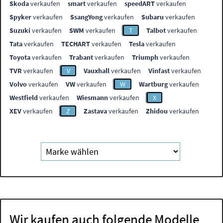
Skoda
verkaufen
smart
verkaufen
speedART
verkaufen
Spyker
verkaufen
SsangYong
verkaufen
Subaru
verkaufen
Suzuki
verkaufen
SWM
verkaufen
T
Talbot
verkaufen
Tata
verkaufen
TECHART
verkaufen
Tesla
verkaufen
Toyota
verkaufen
Trabant
verkaufen
Triumph
verkaufen
TVR
verkaufen
V
Vauxhall
verkaufen
Vinfast
verkaufen
Volvo
verkaufen
VW
verkaufen
W
Wartburg
verkaufen
Westfield
verkaufen
Wiesmann
verkaufen
X
XEV
verkaufen
Z
Zastava
verkaufen
Zhidou
verkaufen
Wir kaufen auch folgende Modelle