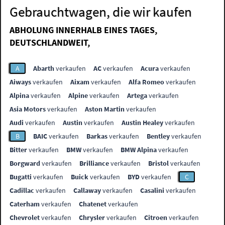
Gebrauchtwagen, die wir kaufen
ABHOLUNG INNERHALB EINES TAGES,
DEUTSCHLANDWEIT,
A
Abarth
verkaufen
AC
verkaufen
Acura
verkaufen
Aiways
verkaufen
Aixam
verkaufen
Alfa Romeo
verkaufen
Alpina
verkaufen
Alpine
verkaufen
Artega
verkaufen
Asia Motors
verkaufen
Aston Martin
verkaufen
Audi
verkaufen
Austin
verkaufen
Austin Healey
verkaufen
B
BAIC
verkaufen
Barkas
verkaufen
Bentley
verkaufen
Bitter
verkaufen
BMW
verkaufen
BMW Alpina
verkaufen
Borgward
verkaufen
Brilliance
verkaufen
Bristol
verkaufen
Bugatti
verkaufen
Buick
verkaufen
BYD
verkaufen
C
Cadillac
verkaufen
Callaway
verkaufen
Casalini
verkaufen
Caterham
verkaufen
Chatenet
verkaufen
Chevrolet
verkaufen
Chrysler
verkaufen
Citroen
verkaufen