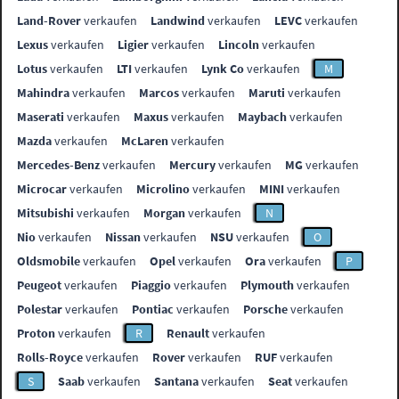
Land-Rover
verkaufen
Landwind
verkaufen
LEVC
verkaufen
Lexus
verkaufen
Ligier
verkaufen
Lincoln
verkaufen
Lotus
verkaufen
LTI
verkaufen
Lynk Co
verkaufen
M
Mahindra
verkaufen
Marcos
verkaufen
Maruti
verkaufen
Maserati
verkaufen
Maxus
verkaufen
Maybach
verkaufen
Mazda
verkaufen
McLaren
verkaufen
Mercedes-Benz
verkaufen
Mercury
verkaufen
MG
verkaufen
Microcar
verkaufen
Microlino
verkaufen
MINI
verkaufen
Mitsubishi
verkaufen
Morgan
verkaufen
N
Nio
verkaufen
Nissan
verkaufen
NSU
verkaufen
O
Oldsmobile
verkaufen
Opel
verkaufen
Ora
verkaufen
P
Peugeot
verkaufen
Piaggio
verkaufen
Plymouth
verkaufen
Polestar
verkaufen
Pontiac
verkaufen
Porsche
verkaufen
Proton
verkaufen
R
Renault
verkaufen
Rolls-Royce
verkaufen
Rover
verkaufen
RUF
verkaufen
S
Saab
verkaufen
Santana
verkaufen
Seat
verkaufen