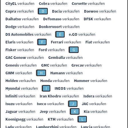
CityEL
verkaufen
Cobra
verkaufen
Corvette
verkaufen
Cupra
verkaufen
D
Dacia
verkaufen
Daewoo
verkaufen
Daihatsu
verkaufen
DeTomaso
verkaufen
DFSK
verkaufen
Dodge
verkaufen
Donkervoort
verkaufen
DS Automobiles
verkaufen
E
e.GO
verkaufen
Elaris
verkaufen
F
Ferrari
verkaufen
Fiat
verkaufen
Fisker
verkaufen
Ford
verkaufen
G
GAC Gonow
verkaufen
Gemballa
verkaufen
Genesis
verkaufen
GMC
verkaufen
Grecav
verkaufen
GWM
verkaufen
H
Hamann
verkaufen
Holden
verkaufen
Honda
verkaufen
Hummer
verkaufen
Hyundai
verkaufen
I
INEOS
verkaufen
Infiniti
verkaufen
Iran Khodro
verkaufen
Isdera
verkaufen
Isuzu
verkaufen
Iveco
verkaufen
J
JAC
verkaufen
Jaguar
verkaufen
Jeep
verkaufen
K
Kia
verkaufen
Koenigsegg
verkaufen
KTM
verkaufen
L
Lada
verkaufen
Lamborghini
verkaufen
Lancia
verkaufen