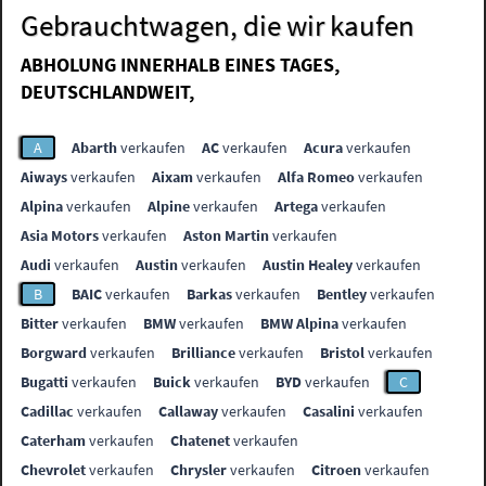
Gebrauchtwagen, die wir kaufen
ABHOLUNG INNERHALB EINES TAGES,
DEUTSCHLANDWEIT,
A
Abarth
verkaufen
AC
verkaufen
Acura
verkaufen
Aiways
verkaufen
Aixam
verkaufen
Alfa Romeo
verkaufen
Alpina
verkaufen
Alpine
verkaufen
Artega
verkaufen
Asia Motors
verkaufen
Aston Martin
verkaufen
Audi
verkaufen
Austin
verkaufen
Austin Healey
verkaufen
B
BAIC
verkaufen
Barkas
verkaufen
Bentley
verkaufen
Bitter
verkaufen
BMW
verkaufen
BMW Alpina
verkaufen
Borgward
verkaufen
Brilliance
verkaufen
Bristol
verkaufen
Bugatti
verkaufen
Buick
verkaufen
BYD
verkaufen
C
Cadillac
verkaufen
Callaway
verkaufen
Casalini
verkaufen
Caterham
verkaufen
Chatenet
verkaufen
Chevrolet
verkaufen
Chrysler
verkaufen
Citroen
verkaufen