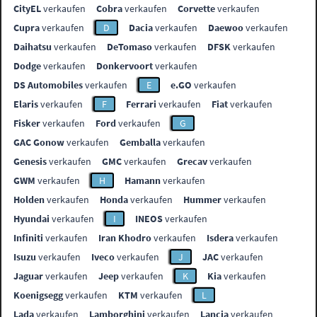
CityEL
verkaufen
Cobra
verkaufen
Corvette
verkaufen
Cupra
verkaufen
D
Dacia
verkaufen
Daewoo
verkaufen
Daihatsu
verkaufen
DeTomaso
verkaufen
DFSK
verkaufen
Dodge
verkaufen
Donkervoort
verkaufen
DS Automobiles
verkaufen
E
e.GO
verkaufen
Elaris
verkaufen
F
Ferrari
verkaufen
Fiat
verkaufen
Fisker
verkaufen
Ford
verkaufen
G
GAC Gonow
verkaufen
Gemballa
verkaufen
Genesis
verkaufen
GMC
verkaufen
Grecav
verkaufen
GWM
verkaufen
H
Hamann
verkaufen
Holden
verkaufen
Honda
verkaufen
Hummer
verkaufen
Hyundai
verkaufen
I
INEOS
verkaufen
Infiniti
verkaufen
Iran Khodro
verkaufen
Isdera
verkaufen
Isuzu
verkaufen
Iveco
verkaufen
J
JAC
verkaufen
Jaguar
verkaufen
Jeep
verkaufen
K
Kia
verkaufen
Koenigsegg
verkaufen
KTM
verkaufen
L
Lada
verkaufen
Lamborghini
verkaufen
Lancia
verkaufen