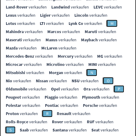
Land-Rover
verkaufen
Landwind
verkaufen
LEVC
verkaufen
Lexus
verkaufen
Ligier
verkaufen
Lincoln
verkaufen
Lotus
verkaufen
LTI
verkaufen
Lynk Co
verkaufen
M
Mahindra
verkaufen
Marcos
verkaufen
Maruti
verkaufen
Maserati
verkaufen
Maxus
verkaufen
Maybach
verkaufen
Mazda
verkaufen
McLaren
verkaufen
Mercedes-Benz
verkaufen
Mercury
verkaufen
MG
verkaufen
Microcar
verkaufen
Microlino
verkaufen
MINI
verkaufen
Mitsubishi
verkaufen
Morgan
verkaufen
N
Nio
verkaufen
Nissan
verkaufen
NSU
verkaufen
O
Oldsmobile
verkaufen
Opel
verkaufen
Ora
verkaufen
P
Peugeot
verkaufen
Piaggio
verkaufen
Plymouth
verkaufen
Polestar
verkaufen
Pontiac
verkaufen
Porsche
verkaufen
Proton
verkaufen
R
Renault
verkaufen
Rolls-Royce
verkaufen
Rover
verkaufen
RUF
verkaufen
S
Saab
verkaufen
Santana
verkaufen
Seat
verkaufen