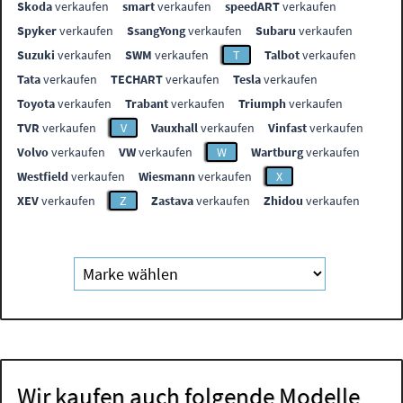
Skoda
verkaufen
smart
verkaufen
speedART
verkaufen
Spyker
verkaufen
SsangYong
verkaufen
Subaru
verkaufen
Suzuki
verkaufen
SWM
verkaufen
T
Talbot
verkaufen
Tata
verkaufen
TECHART
verkaufen
Tesla
verkaufen
Toyota
verkaufen
Trabant
verkaufen
Triumph
verkaufen
TVR
verkaufen
V
Vauxhall
verkaufen
Vinfast
verkaufen
Volvo
verkaufen
VW
verkaufen
W
Wartburg
verkaufen
Westfield
verkaufen
Wiesmann
verkaufen
X
XEV
verkaufen
Z
Zastava
verkaufen
Zhidou
verkaufen
Wir kaufen auch folgende Modelle