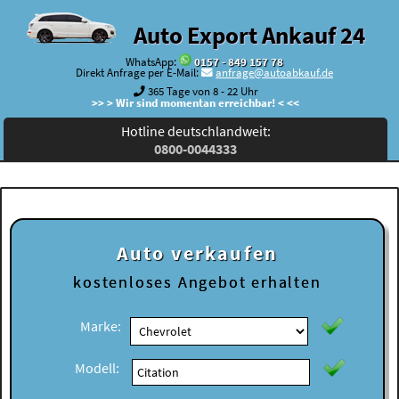
Auto Export Ankauf 24
WhatsApp:
0157 - 849 157 78
Direkt Anfrage per E-Mail:
anfrage@autoabkauf.de
365 Tage von 8 - 22 Uhr
>> > Wir sind momentan erreichbar! < <<
Hotline deutschlandweit:
0800-0044333
Auto verkaufen
kostenloses
Angebot erhalten
Marke:
Modell: