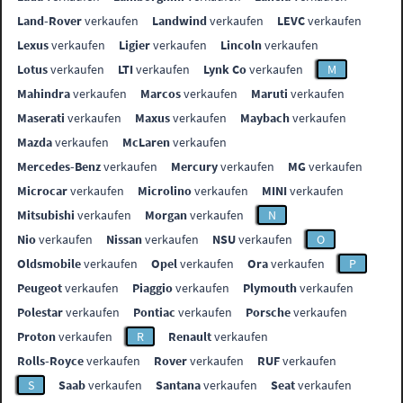
Land-Rover
verkaufen
Landwind
verkaufen
LEVC
verkaufen
Lexus
verkaufen
Ligier
verkaufen
Lincoln
verkaufen
Lotus
verkaufen
LTI
verkaufen
Lynk Co
verkaufen
M
Mahindra
verkaufen
Marcos
verkaufen
Maruti
verkaufen
Maserati
verkaufen
Maxus
verkaufen
Maybach
verkaufen
Mazda
verkaufen
McLaren
verkaufen
Mercedes-Benz
verkaufen
Mercury
verkaufen
MG
verkaufen
Microcar
verkaufen
Microlino
verkaufen
MINI
verkaufen
Mitsubishi
verkaufen
Morgan
verkaufen
N
Nio
verkaufen
Nissan
verkaufen
NSU
verkaufen
O
Oldsmobile
verkaufen
Opel
verkaufen
Ora
verkaufen
P
Peugeot
verkaufen
Piaggio
verkaufen
Plymouth
verkaufen
Polestar
verkaufen
Pontiac
verkaufen
Porsche
verkaufen
Proton
verkaufen
R
Renault
verkaufen
Rolls-Royce
verkaufen
Rover
verkaufen
RUF
verkaufen
S
Saab
verkaufen
Santana
verkaufen
Seat
verkaufen