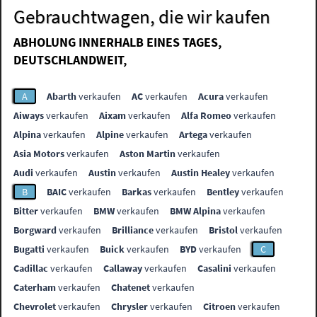
Gebrauchtwagen, die wir kaufen
ABHOLUNG INNERHALB EINES TAGES,
DEUTSCHLANDWEIT,
A
Abarth
verkaufen
AC
verkaufen
Acura
verkaufen
Aiways
verkaufen
Aixam
verkaufen
Alfa Romeo
verkaufen
Alpina
verkaufen
Alpine
verkaufen
Artega
verkaufen
Asia Motors
verkaufen
Aston Martin
verkaufen
Audi
verkaufen
Austin
verkaufen
Austin Healey
verkaufen
B
BAIC
verkaufen
Barkas
verkaufen
Bentley
verkaufen
Bitter
verkaufen
BMW
verkaufen
BMW Alpina
verkaufen
Borgward
verkaufen
Brilliance
verkaufen
Bristol
verkaufen
Bugatti
verkaufen
Buick
verkaufen
BYD
verkaufen
C
Cadillac
verkaufen
Callaway
verkaufen
Casalini
verkaufen
Caterham
verkaufen
Chatenet
verkaufen
Chevrolet
verkaufen
Chrysler
verkaufen
Citroen
verkaufen