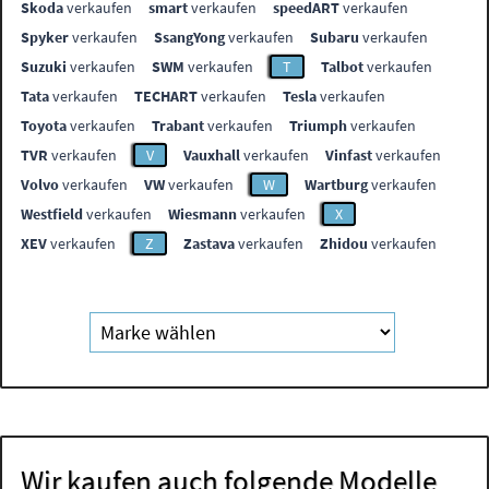
Skoda
verkaufen
smart
verkaufen
speedART
verkaufen
Spyker
verkaufen
SsangYong
verkaufen
Subaru
verkaufen
Suzuki
verkaufen
SWM
verkaufen
T
Talbot
verkaufen
Tata
verkaufen
TECHART
verkaufen
Tesla
verkaufen
Toyota
verkaufen
Trabant
verkaufen
Triumph
verkaufen
TVR
verkaufen
V
Vauxhall
verkaufen
Vinfast
verkaufen
Volvo
verkaufen
VW
verkaufen
W
Wartburg
verkaufen
Westfield
verkaufen
Wiesmann
verkaufen
X
XEV
verkaufen
Z
Zastava
verkaufen
Zhidou
verkaufen
Wir kaufen auch folgende Modelle