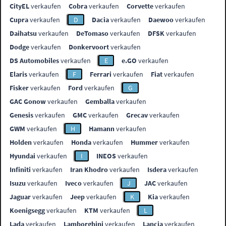
CityEL
verkaufen
Cobra
verkaufen
Corvette
verkaufen
Cupra
verkaufen
D
Dacia
verkaufen
Daewoo
verkaufen
Daihatsu
verkaufen
DeTomaso
verkaufen
DFSK
verkaufen
Dodge
verkaufen
Donkervoort
verkaufen
DS Automobiles
verkaufen
E
e.GO
verkaufen
Elaris
verkaufen
F
Ferrari
verkaufen
Fiat
verkaufen
Fisker
verkaufen
Ford
verkaufen
G
GAC Gonow
verkaufen
Gemballa
verkaufen
Genesis
verkaufen
GMC
verkaufen
Grecav
verkaufen
GWM
verkaufen
H
Hamann
verkaufen
Holden
verkaufen
Honda
verkaufen
Hummer
verkaufen
Hyundai
verkaufen
I
INEOS
verkaufen
Infiniti
verkaufen
Iran Khodro
verkaufen
Isdera
verkaufen
Isuzu
verkaufen
Iveco
verkaufen
J
JAC
verkaufen
Jaguar
verkaufen
Jeep
verkaufen
K
Kia
verkaufen
Koenigsegg
verkaufen
KTM
verkaufen
L
Lada
verkaufen
Lamborghini
verkaufen
Lancia
verkaufen