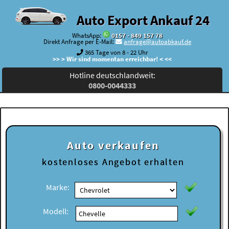
Auto Export Ankauf 24
WhatsApp:
0157 - 849 157 78
Direkt Anfrage per E-Mail:
anfrage@autoabkauf.de
365 Tage von 8 - 22 Uhr
>> > Wir sind momentan erreichbar! < <<
Hotline deutschlandweit:
0800-0044333
Auto verkaufen
kostenloses
Angebot erhalten
Marke:
Modell: