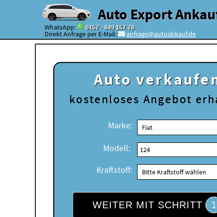
Auto Export Ankau
WhatsApp:
0157 - 849 157 78
Direkt Anfrage per E-Mail:
anfrage@autoabkauf.de
Auto verkaufe
kostenloses
Angebot erh
Marke:
Modell:
Kraftstoff:
WEITER MIT SCHRITT
1