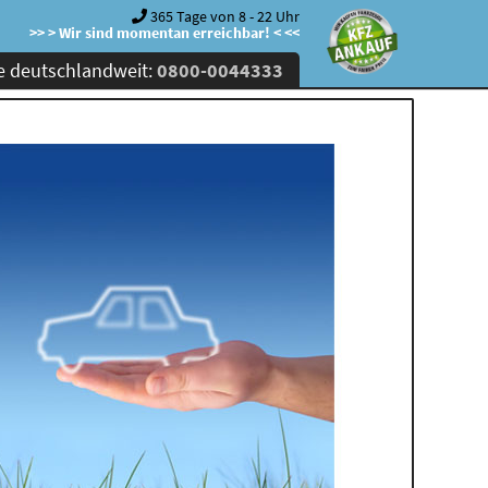
365 Tage von 8 - 22 Uhr
>> > Wir sind momentan erreichbar! < <<
e deutschlandweit:
0800-0044333