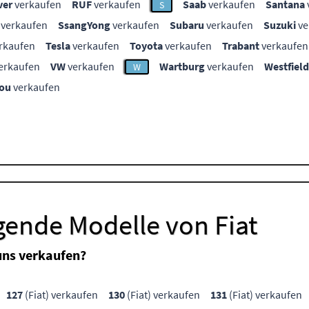
ver
verkaufen
RUF
verkaufen
Saab
verkaufen
Santana
S
verkaufen
SsangYong
verkaufen
Subaru
verkaufen
Suzuki
ve
rkaufen
Tesla
verkaufen
Toyota
verkaufen
Trabant
verkaufen
erkaufen
VW
verkaufen
Wartburg
verkaufen
Westfield
W
ou
verkaufen
gende Modelle von Fiat
uns verkaufen?
127
(Fiat) verkaufen
130
(Fiat) verkaufen
131
(Fiat) verkaufen