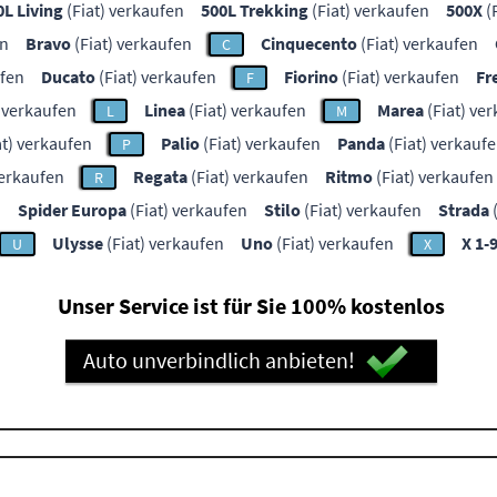
0L Living
(Fiat) verkaufen
500L Trekking
(Fiat) verkaufen
500X
(
en
Bravo
(Fiat) verkaufen
Cinquecento
(Fiat) verkaufen
C
ufen
Ducato
(Fiat) verkaufen
Fiorino
(Fiat) verkaufen
Fr
F
) verkaufen
Linea
(Fiat) verkaufen
Marea
(Fiat) ve
L
M
at) verkaufen
Palio
(Fiat) verkaufen
Panda
(Fiat) verkauf
P
verkaufen
Regata
(Fiat) verkaufen
Ritmo
(Fiat) verkaufen
R
n
Spider Europa
(Fiat) verkaufen
Stilo
(Fiat) verkaufen
Strada
(
Ulysse
(Fiat) verkaufen
Uno
(Fiat) verkaufen
X 1-
U
X
Unser Service ist für Sie 100% kostenlos
Auto unverbindlich anbieten!