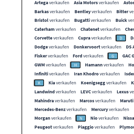
Artega
verkaufen
Asia Motors
verkaufen
Asto
Barkas
verkaufen
Bentley
verkaufen
Bitter
ve
Bristol
verkaufen
Bugatti
verkaufen
Buick
ve
Caterham
verkaufen
Chatenet
verkaufen
Che
Corvette
verkaufen
Cupra
verkaufen
D
D
Dodge
verkaufen
Donkervoort
verkaufen
DS 
Fisker
verkaufen
Ford
verkaufen
GAC 
G
GWM
verkaufen
Hamann
verkaufen
Ho
H
Infiniti
verkaufen
Iran Khodro
verkaufen
Isde
Kia
verkaufen
Koenigsegg
verkaufen
K
Landwind
verkaufen
LEVC
verkaufen
Lexus
ve
Mahindra
verkaufen
Marcos
verkaufen
Maruti
Mercedes-Benz
verkaufen
Mercury
verkaufen
Morgan
verkaufen
Nio
verkaufen
Niss
N
Peugeot
verkaufen
Piaggio
verkaufen
Plymo