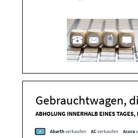
Gebrauchtwagen, di
ABHOLUNG INNERHALB EINES TAGES,
Abarth
verkaufen
AC
verkaufen
Acura
v
A