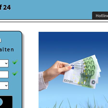
f 24
Hotlin
n
alten