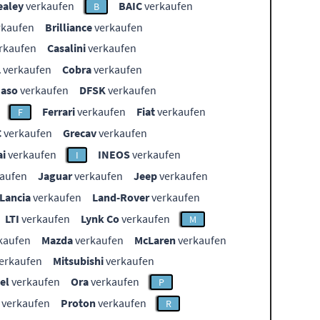
ealey
verkaufen
BAIC
verkaufen
B
rkaufen
Brilliance
verkaufen
rkaufen
Casalini
verkaufen
L
verkaufen
Cobra
verkaufen
aso
verkaufen
DFSK
verkaufen
Ferrari
verkaufen
Fiat
verkaufen
F
C
verkaufen
Grecav
verkaufen
i
verkaufen
INEOS
verkaufen
I
aufen
Jaguar
verkaufen
Jeep
verkaufen
Lancia
verkaufen
Land-Rover
verkaufen
LTI
verkaufen
Lynk Co
verkaufen
M
kaufen
Mazda
verkaufen
McLaren
verkaufen
erkaufen
Mitsubishi
verkaufen
el
verkaufen
Ora
verkaufen
P
verkaufen
Proton
verkaufen
R