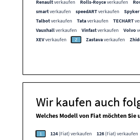
Renault
verkaufen
Rolls-Royce
verkaufen
Ro
smart
verkaufen
speedART
verkaufen
Spyker
Talbot
verkaufen
Tata
verkaufen
TECHART
ve
Vauxhall
verkaufen
Vinfast
verkaufen
Volvo
v
XEV
verkaufen
Zastava
verkaufen
Zhid
Z
Wir kaufen auch fol
Welches Modell von Fiat möchten Sie 
124
(Fiat) verkaufen
126
(Fiat) verkaufen
1