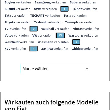
Spyker
verkaufen
SsangYong
verkaufen
Subaru
verkaufen
Suzuki
verkaufen
SWM
verkaufen
T
Talbot
verkaufen
Tata
verkaufen
TECHART
verkaufen
Tesla
verkaufen
Toyota
verkaufen
Trabant
verkaufen
Triumph
verkaufen
TVR
verkaufen
V
Vauxhall
verkaufen
Vinfast
verkaufen
Volvo
verkaufen
VW
verkaufen
W
Wartburg
verkaufen
Westfield
verkaufen
Wiesmann
verkaufen
X
XEV
verkaufen
Z
Zastava
verkaufen
Zhidou
verkaufen
Wir kaufen auch folgende Modelle
von Fiat