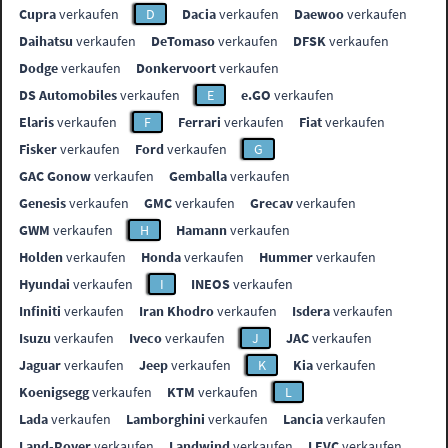
Cupra
verkaufen
D
Dacia
verkaufen
Daewoo
verkaufen
Daihatsu
verkaufen
DeTomaso
verkaufen
DFSK
verkaufen
Dodge
verkaufen
Donkervoort
verkaufen
DS Automobiles
verkaufen
E
e.GO
verkaufen
Elaris
verkaufen
F
Ferrari
verkaufen
Fiat
verkaufen
Fisker
verkaufen
Ford
verkaufen
G
GAC Gonow
verkaufen
Gemballa
verkaufen
Genesis
verkaufen
GMC
verkaufen
Grecav
verkaufen
GWM
verkaufen
H
Hamann
verkaufen
Holden
verkaufen
Honda
verkaufen
Hummer
verkaufen
Hyundai
verkaufen
I
INEOS
verkaufen
Infiniti
verkaufen
Iran Khodro
verkaufen
Isdera
verkaufen
Isuzu
verkaufen
Iveco
verkaufen
J
JAC
verkaufen
Jaguar
verkaufen
Jeep
verkaufen
K
Kia
verkaufen
Koenigsegg
verkaufen
KTM
verkaufen
L
Lada
verkaufen
Lamborghini
verkaufen
Lancia
verkaufen
Land-Rover
verkaufen
Landwind
verkaufen
LEVC
verkaufen