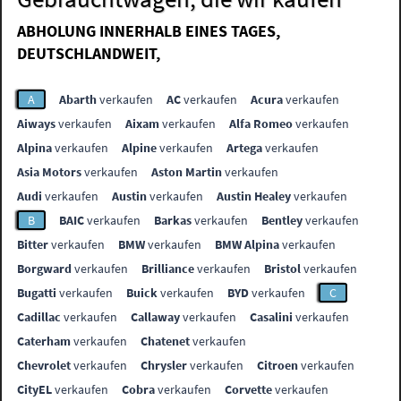
ABHOLUNG INNERHALB EINES TAGES,
DEUTSCHLANDWEIT,
A
Abarth
verkaufen
AC
verkaufen
Acura
verkaufen
Aiways
verkaufen
Aixam
verkaufen
Alfa Romeo
verkaufen
Alpina
verkaufen
Alpine
verkaufen
Artega
verkaufen
Asia Motors
verkaufen
Aston Martin
verkaufen
Audi
verkaufen
Austin
verkaufen
Austin Healey
verkaufen
B
BAIC
verkaufen
Barkas
verkaufen
Bentley
verkaufen
Bitter
verkaufen
BMW
verkaufen
BMW Alpina
verkaufen
Borgward
verkaufen
Brilliance
verkaufen
Bristol
verkaufen
Bugatti
verkaufen
Buick
verkaufen
BYD
verkaufen
C
Cadillac
verkaufen
Callaway
verkaufen
Casalini
verkaufen
Caterham
verkaufen
Chatenet
verkaufen
Chevrolet
verkaufen
Chrysler
verkaufen
Citroen
verkaufen
CityEL
verkaufen
Cobra
verkaufen
Corvette
verkaufen