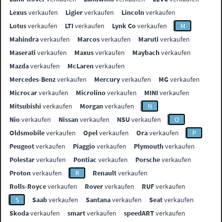
Lexus
verkaufen
Ligier
verkaufen
Lincoln
verkaufen
Lotus
verkaufen
LTI
verkaufen
Lynk Co
verkaufen
M
Mahindra
verkaufen
Marcos
verkaufen
Maruti
verkaufen
Maserati
verkaufen
Maxus
verkaufen
Maybach
verkaufen
Mazda
verkaufen
McLaren
verkaufen
Mercedes-Benz
verkaufen
Mercury
verkaufen
MG
verkaufen
Microcar
verkaufen
Microlino
verkaufen
MINI
verkaufen
Mitsubishi
verkaufen
Morgan
verkaufen
N
Nio
verkaufen
Nissan
verkaufen
NSU
verkaufen
O
Oldsmobile
verkaufen
Opel
verkaufen
Ora
verkaufen
P
Peugeot
verkaufen
Piaggio
verkaufen
Plymouth
verkaufen
Polestar
verkaufen
Pontiac
verkaufen
Porsche
verkaufen
Proton
verkaufen
R
Renault
verkaufen
Rolls-Royce
verkaufen
Rover
verkaufen
RUF
verkaufen
S
Saab
verkaufen
Santana
verkaufen
Seat
verkaufen
Skoda
verkaufen
smart
verkaufen
speedART
verkaufen