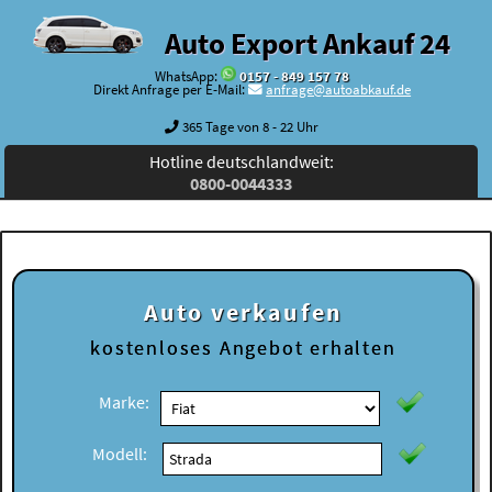
Auto Export Ankauf 24
WhatsApp:
0157 - 849 157 78
Direkt Anfrage per E-Mail:
anfrage@autoabkauf.de
365 Tage von 8 - 22 Uhr
Hotline deutschlandweit:
0800-0044333
Auto verkaufen
kostenloses
Angebot erhalten
Marke:
Modell: