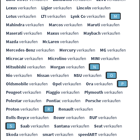
Lexus
verkaufen
Ligier
verkaufen
Lincoln
verkaufen
Lotus
verkaufen
LTI
verkaufen
Lynk Co
verkaufen
M
Mahindra
verkaufen
Marcos
verkaufen
Maruti
verkaufen
Maserati
verkaufen
Maxus
verkaufen
Maybach
verkaufen
Mazda
verkaufen
McLaren
verkaufen
Mercedes-Benz
verkaufen
Mercury
verkaufen
MG
verkaufen
Microcar
verkaufen
Microlino
verkaufen
MINI
verkaufen
Mitsubishi
verkaufen
Morgan
verkaufen
N
Nio
verkaufen
Nissan
verkaufen
NSU
verkaufen
O
Oldsmobile
verkaufen
Opel
verkaufen
Ora
verkaufen
P
Peugeot
verkaufen
Piaggio
verkaufen
Plymouth
verkaufen
Polestar
verkaufen
Pontiac
verkaufen
Porsche
verkaufen
Proton
verkaufen
R
Renault
verkaufen
Rolls-Royce
verkaufen
Rover
verkaufen
RUF
verkaufen
S
Saab
verkaufen
Santana
verkaufen
Seat
verkaufen
Skoda
verkaufen
smart
verkaufen
speedART
verkaufen