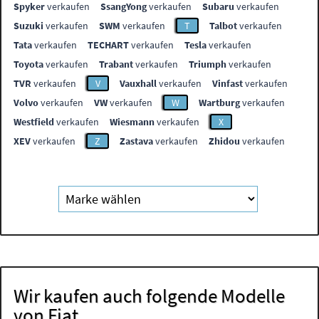
Spyker
verkaufen
SsangYong
verkaufen
Subaru
verkaufen
Suzuki
verkaufen
SWM
verkaufen
T
Talbot
verkaufen
Tata
verkaufen
TECHART
verkaufen
Tesla
verkaufen
Toyota
verkaufen
Trabant
verkaufen
Triumph
verkaufen
TVR
verkaufen
V
Vauxhall
verkaufen
Vinfast
verkaufen
Volvo
verkaufen
VW
verkaufen
W
Wartburg
verkaufen
Westfield
verkaufen
Wiesmann
verkaufen
X
XEV
verkaufen
Z
Zastava
verkaufen
Zhidou
verkaufen
Wir kaufen auch folgende Modelle
von Fiat