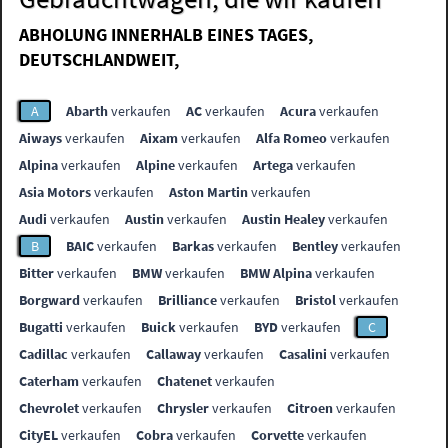
ABHOLUNG INNERHALB EINES TAGES,
DEUTSCHLANDWEIT,
A
Abarth
verkaufen
AC
verkaufen
Acura
verkaufen
Aiways
verkaufen
Aixam
verkaufen
Alfa Romeo
verkaufen
Alpina
verkaufen
Alpine
verkaufen
Artega
verkaufen
Asia Motors
verkaufen
Aston Martin
verkaufen
Audi
verkaufen
Austin
verkaufen
Austin Healey
verkaufen
B
BAIC
verkaufen
Barkas
verkaufen
Bentley
verkaufen
Bitter
verkaufen
BMW
verkaufen
BMW Alpina
verkaufen
Borgward
verkaufen
Brilliance
verkaufen
Bristol
verkaufen
Bugatti
verkaufen
Buick
verkaufen
BYD
verkaufen
C
Cadillac
verkaufen
Callaway
verkaufen
Casalini
verkaufen
Caterham
verkaufen
Chatenet
verkaufen
Chevrolet
verkaufen
Chrysler
verkaufen
Citroen
verkaufen
CityEL
verkaufen
Cobra
verkaufen
Corvette
verkaufen