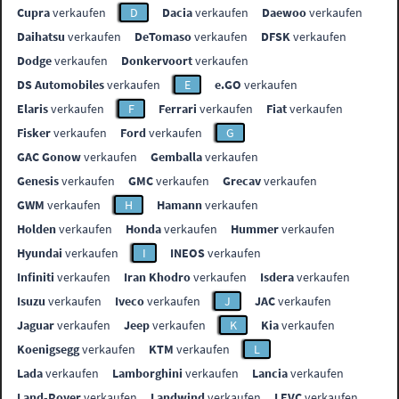
Cupra
verkaufen
D
Dacia
verkaufen
Daewoo
verkaufen
Daihatsu
verkaufen
DeTomaso
verkaufen
DFSK
verkaufen
Dodge
verkaufen
Donkervoort
verkaufen
DS Automobiles
verkaufen
E
e.GO
verkaufen
Elaris
verkaufen
F
Ferrari
verkaufen
Fiat
verkaufen
Fisker
verkaufen
Ford
verkaufen
G
GAC Gonow
verkaufen
Gemballa
verkaufen
Genesis
verkaufen
GMC
verkaufen
Grecav
verkaufen
GWM
verkaufen
H
Hamann
verkaufen
Holden
verkaufen
Honda
verkaufen
Hummer
verkaufen
Hyundai
verkaufen
I
INEOS
verkaufen
Infiniti
verkaufen
Iran Khodro
verkaufen
Isdera
verkaufen
Isuzu
verkaufen
Iveco
verkaufen
J
JAC
verkaufen
Jaguar
verkaufen
Jeep
verkaufen
K
Kia
verkaufen
Koenigsegg
verkaufen
KTM
verkaufen
L
Lada
verkaufen
Lamborghini
verkaufen
Lancia
verkaufen
Land-Rover
verkaufen
Landwind
verkaufen
LEVC
verkaufen