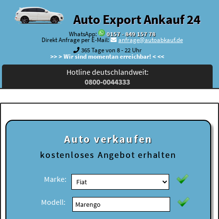
Auto Export Ankauf 24
WhatsApp:
0157 - 849 157 78
Direkt Anfrage per E-Mail:
anfrage@autoabkauf.de
365 Tage von 8 - 22 Uhr
>> > Wir sind momentan erreichbar! < <<
Hotline deutschlandweit:
0800-0044333
Auto verkaufen
kostenloses
Angebot erhalten
Marke:
Modell: