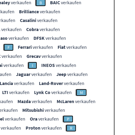
ealey
verkaufen
BAIC
verkaufen
B
rkaufen
Brilliance
verkaufen
rkaufen
Casalini
verkaufen
L
verkaufen
Cobra
verkaufen
aso
verkaufen
DFSK
verkaufen
Ferrari
verkaufen
Fiat
verkaufen
F
C
verkaufen
Grecav
verkaufen
i
verkaufen
INEOS
verkaufen
I
aufen
Jaguar
verkaufen
Jeep
verkaufen
Lancia
verkaufen
Land-Rover
verkaufen
LTI
verkaufen
Lynk Co
verkaufen
M
kaufen
Mazda
verkaufen
McLaren
verkaufen
erkaufen
Mitsubishi
verkaufen
el
verkaufen
Ora
verkaufen
P
verkaufen
Proton
verkaufen
R