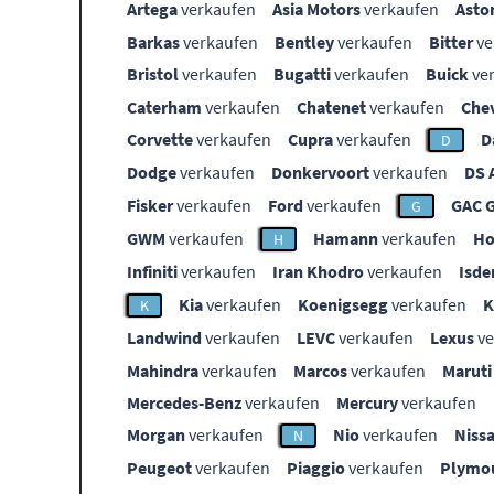
Artega
verkaufen
Asia Motors
verkaufen
Asto
Barkas
verkaufen
Bentley
verkaufen
Bitter
ve
Bristol
verkaufen
Bugatti
verkaufen
Buick
ve
Caterham
verkaufen
Chatenet
verkaufen
Che
Corvette
verkaufen
Cupra
verkaufen
D
D
Dodge
verkaufen
Donkervoort
verkaufen
DS 
Fisker
verkaufen
Ford
verkaufen
GAC 
G
GWM
verkaufen
Hamann
verkaufen
Ho
H
Infiniti
verkaufen
Iran Khodro
verkaufen
Isde
Kia
verkaufen
Koenigsegg
verkaufen
K
Landwind
verkaufen
LEVC
verkaufen
Lexus
ve
Mahindra
verkaufen
Marcos
verkaufen
Maruti
Mercedes-Benz
verkaufen
Mercury
verkaufen
Morgan
verkaufen
Nio
verkaufen
Niss
N
Peugeot
verkaufen
Piaggio
verkaufen
Plymo