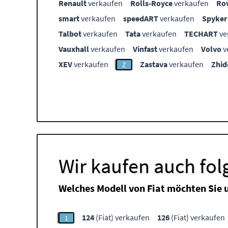
Renault
verkaufen
Rolls-Royce
verkaufen
Ro
smart
verkaufen
speedART
verkaufen
Spyker
Talbot
verkaufen
Tata
verkaufen
TECHART
ve
Vauxhall
verkaufen
Vinfast
verkaufen
Volvo
v
XEV
verkaufen
Zastava
verkaufen
Zhid
Z
Wir kaufen auch fol
Welches Modell von Fiat möchten Sie 
124
(Fiat) verkaufen
126
(Fiat) verkaufen
1