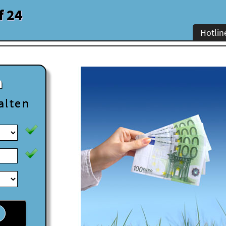
f 24
Hotlin
n
alten