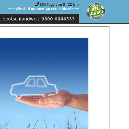
365 Tage von 8 - 22 Uhr
>> > Wir sind momentan erreichbar! < <<
e deutschlandweit:
0800-0044333