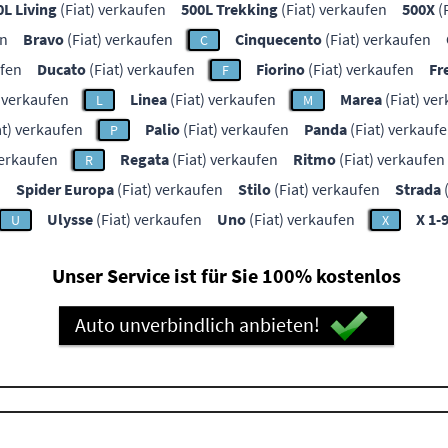
0L Living
(Fiat) verkaufen
500L Trekking
(Fiat) verkaufen
500X
(
en
Bravo
(Fiat) verkaufen
Cinquecento
(Fiat) verkaufen
C
ufen
Ducato
(Fiat) verkaufen
Fiorino
(Fiat) verkaufen
Fr
F
) verkaufen
Linea
(Fiat) verkaufen
Marea
(Fiat) ve
L
M
at) verkaufen
Palio
(Fiat) verkaufen
Panda
(Fiat) verkauf
P
verkaufen
Regata
(Fiat) verkaufen
Ritmo
(Fiat) verkaufen
R
n
Spider Europa
(Fiat) verkaufen
Stilo
(Fiat) verkaufen
Strada
(
Ulysse
(Fiat) verkaufen
Uno
(Fiat) verkaufen
X 1-
U
X
Unser Service ist für Sie 100% kostenlos
Auto unverbindlich anbieten!