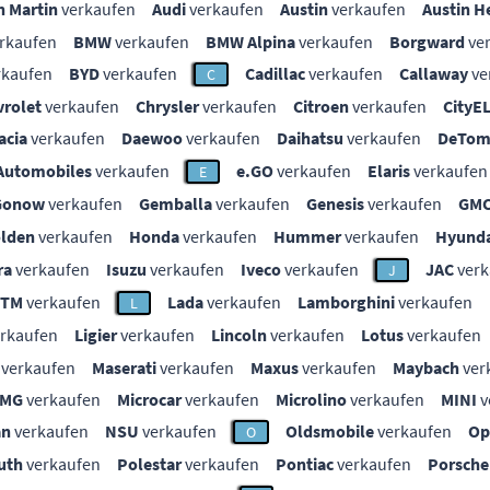
n Martin
verkaufen
Audi
verkaufen
Austin
verkaufen
Austin H
rkaufen
BMW
verkaufen
BMW Alpina
verkaufen
Borgward
ve
rkaufen
BYD
verkaufen
Cadillac
verkaufen
Callaway
ve
C
vrolet
verkaufen
Chrysler
verkaufen
Citroen
verkaufen
CityE
acia
verkaufen
Daewoo
verkaufen
Daihatsu
verkaufen
DeTom
Automobiles
verkaufen
e.GO
verkaufen
Elaris
verkaufen
E
Gonow
verkaufen
Gemballa
verkaufen
Genesis
verkaufen
GM
lden
verkaufen
Honda
verkaufen
Hummer
verkaufen
Hyunda
ra
verkaufen
Isuzu
verkaufen
Iveco
verkaufen
JAC
verk
J
KTM
verkaufen
Lada
verkaufen
Lamborghini
verkaufen
L
rkaufen
Ligier
verkaufen
Lincoln
verkaufen
Lotus
verkaufen
verkaufen
Maserati
verkaufen
Maxus
verkaufen
Maybach
ver
MG
verkaufen
Microcar
verkaufen
Microlino
verkaufen
MINI
v
an
verkaufen
NSU
verkaufen
Oldsmobile
verkaufen
Op
O
uth
verkaufen
Polestar
verkaufen
Pontiac
verkaufen
Porsche