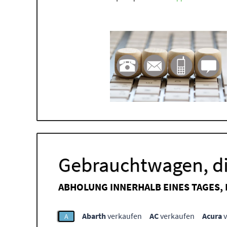
Gebrauchtwagen, di
ABHOLUNG INNERHALB EINES TAGES,
Abarth
verkaufen
AC
verkaufen
Acura
v
A