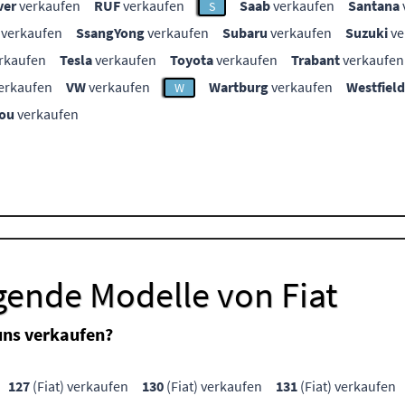
ver
verkaufen
RUF
verkaufen
Saab
verkaufen
Santana
S
verkaufen
SsangYong
verkaufen
Subaru
verkaufen
Suzuki
ve
rkaufen
Tesla
verkaufen
Toyota
verkaufen
Trabant
verkaufen
erkaufen
VW
verkaufen
Wartburg
verkaufen
Westfield
W
ou
verkaufen
gende Modelle von Fiat
uns verkaufen?
127
(Fiat) verkaufen
130
(Fiat) verkaufen
131
(Fiat) verkaufen