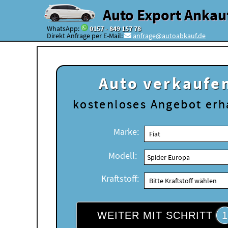
Auto Export Ankau
WhatsApp:
0157 - 849 157 78
Direkt Anfrage per E-Mail:
anfrage@autoabkauf.de
Auto verkaufe
kostenloses
Angebot erh
Marke:
Modell:
Kraftstoff:
WEITER MIT SCHRITT
1