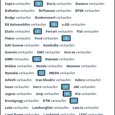
Cupra
verkaufen
D
Dacia
verkaufen
Daewoo
verkaufen
Daihatsu
verkaufen
DeTomaso
verkaufen
DFSK
verkaufen
Dodge
verkaufen
Donkervoort
verkaufen
DS Automobiles
verkaufen
E
e.GO
verkaufen
Elaris
verkaufen
F
Ferrari
verkaufen
Fiat
verkaufen
Fisker
verkaufen
Ford
verkaufen
G
GAC Gonow
verkaufen
Gemballa
verkaufen
Genesis
verkaufen
GMC
verkaufen
Grecav
verkaufen
GWM
verkaufen
H
Hamann
verkaufen
Holden
verkaufen
Honda
verkaufen
Hummer
verkaufen
Hyundai
verkaufen
I
INEOS
verkaufen
Infiniti
verkaufen
Iran Khodro
verkaufen
Isdera
verkaufen
Isuzu
verkaufen
Iveco
verkaufen
J
JAC
verkaufen
Jaguar
verkaufen
Jeep
verkaufen
K
Kia
verkaufen
Koenigsegg
verkaufen
KTM
verkaufen
L
Lada
verkaufen
Lamborghini
verkaufen
Lancia
verkaufen
Land-Rover
verkaufen
Landwind
verkaufen
LEVC
verkaufen