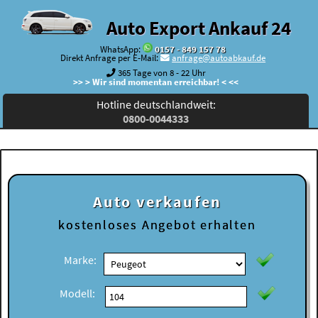
Auto Export Ankauf 24
WhatsApp:
0157 - 849 157 78
Direkt Anfrage per E-Mail:
anfrage@autoabkauf.de
365 Tage von 8 - 22 Uhr
>> > Wir sind momentan erreichbar! < <<
Hotline deutschlandweit:
0800-0044333
Auto verkaufen
kostenloses
Angebot erhalten
Marke:
Modell: