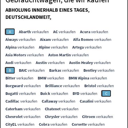
ABHOLUNG INNERHALB EINES TAGES,
DEUTSCHLANDWEIT,
A
Abarth
verkaufen
AC
verkaufen
Acura
verkaufen
Aiways
verkaufen
Aixam
verkaufen
Alfa Romeo
verkaufen
Alpina
verkaufen
Alpine
verkaufen
Artega
verkaufen
Asia Motors
verkaufen
Aston Martin
verkaufen
Audi
verkaufen
Austin
verkaufen
Austin Healey
verkaufen
B
BAIC
verkaufen
Barkas
verkaufen
Bentley
verkaufen
Bitter
verkaufen
BMW
verkaufen
BMW Alpina
verkaufen
Borgward
verkaufen
Brilliance
verkaufen
Bristol
verkaufen
Bugatti
verkaufen
Buick
verkaufen
BYD
verkaufen
C
Cadillac
verkaufen
Callaway
verkaufen
Casalini
verkaufen
Caterham
verkaufen
Chatenet
verkaufen
Chevrolet
verkaufen
Chrysler
verkaufen
Citroen
verkaufen
CityEL
verkaufen
Cobra
verkaufen
Corvette
verkaufen