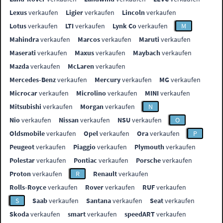
Lexus
verkaufen
Ligier
verkaufen
Lincoln
verkaufen
Lotus
verkaufen
LTI
verkaufen
Lynk Co
verkaufen
M
Mahindra
verkaufen
Marcos
verkaufen
Maruti
verkaufen
Maserati
verkaufen
Maxus
verkaufen
Maybach
verkaufen
Mazda
verkaufen
McLaren
verkaufen
Mercedes-Benz
verkaufen
Mercury
verkaufen
MG
verkaufen
Microcar
verkaufen
Microlino
verkaufen
MINI
verkaufen
Mitsubishi
verkaufen
Morgan
verkaufen
N
Nio
verkaufen
Nissan
verkaufen
NSU
verkaufen
O
Oldsmobile
verkaufen
Opel
verkaufen
Ora
verkaufen
P
Peugeot
verkaufen
Piaggio
verkaufen
Plymouth
verkaufen
Polestar
verkaufen
Pontiac
verkaufen
Porsche
verkaufen
Proton
verkaufen
R
Renault
verkaufen
Rolls-Royce
verkaufen
Rover
verkaufen
RUF
verkaufen
S
Saab
verkaufen
Santana
verkaufen
Seat
verkaufen
Skoda
verkaufen
smart
verkaufen
speedART
verkaufen