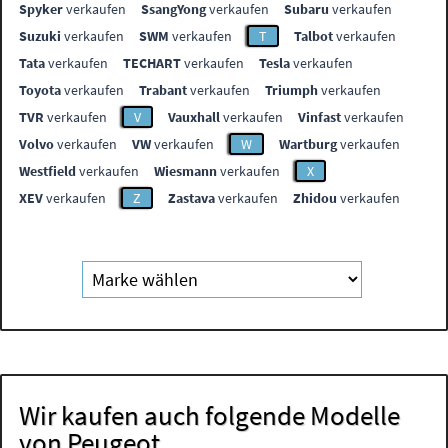
Spyker
verkaufen
SsangYong
verkaufen
Subaru
verkaufen
Suzuki
verkaufen
SWM
verkaufen
T
Talbot
verkaufen
Tata
verkaufen
TECHART
verkaufen
Tesla
verkaufen
Toyota
verkaufen
Trabant
verkaufen
Triumph
verkaufen
TVR
verkaufen
V
Vauxhall
verkaufen
Vinfast
verkaufen
Volvo
verkaufen
VW
verkaufen
W
Wartburg
verkaufen
Westfield
verkaufen
Wiesmann
verkaufen
X
XEV
verkaufen
Z
Zastava
verkaufen
Zhidou
verkaufen
Wir kaufen auch folgende Modelle
von Peugeot