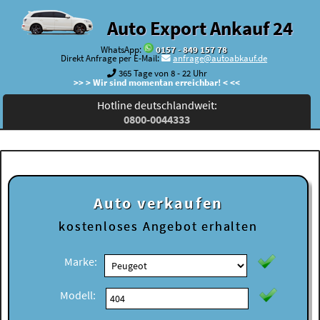
Auto Export Ankauf 24
WhatsApp:
0157 - 849 157 78
Direkt Anfrage per E-Mail:
anfrage@autoabkauf.de
365 Tage von 8 - 22 Uhr
>> > Wir sind momentan erreichbar! < <<
Hotline deutschlandweit:
0800-0044333
Auto verkaufen
kostenloses
Angebot erhalten
Marke:
Modell: