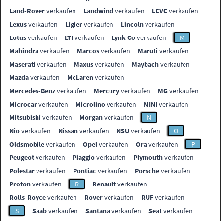
Land-Rover
verkaufen
Landwind
verkaufen
LEVC
verkaufen
Lexus
verkaufen
Ligier
verkaufen
Lincoln
verkaufen
Lotus
verkaufen
LTI
verkaufen
Lynk Co
verkaufen
M
Mahindra
verkaufen
Marcos
verkaufen
Maruti
verkaufen
Maserati
verkaufen
Maxus
verkaufen
Maybach
verkaufen
Mazda
verkaufen
McLaren
verkaufen
Mercedes-Benz
verkaufen
Mercury
verkaufen
MG
verkaufen
Microcar
verkaufen
Microlino
verkaufen
MINI
verkaufen
Mitsubishi
verkaufen
Morgan
verkaufen
N
Nio
verkaufen
Nissan
verkaufen
NSU
verkaufen
O
Oldsmobile
verkaufen
Opel
verkaufen
Ora
verkaufen
P
Peugeot
verkaufen
Piaggio
verkaufen
Plymouth
verkaufen
Polestar
verkaufen
Pontiac
verkaufen
Porsche
verkaufen
Proton
verkaufen
R
Renault
verkaufen
Rolls-Royce
verkaufen
Rover
verkaufen
RUF
verkaufen
S
Saab
verkaufen
Santana
verkaufen
Seat
verkaufen