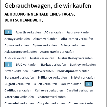
Gebrauchtwagen, die wir kaufen
ABHOLUNG INNERHALB EINES TAGES,
DEUTSCHLANDWEIT,
A
Abarth
verkaufen
AC
verkaufen
Acura
verkaufen
Aiways
verkaufen
Aixam
verkaufen
Alfa Romeo
verkaufen
Alpina
verkaufen
Alpine
verkaufen
Artega
verkaufen
Asia Motors
verkaufen
Aston Martin
verkaufen
Audi
verkaufen
Austin
verkaufen
Austin Healey
verkaufen
B
BAIC
verkaufen
Barkas
verkaufen
Bentley
verkaufen
Bitter
verkaufen
BMW
verkaufen
BMW Alpina
verkaufen
Borgward
verkaufen
Brilliance
verkaufen
Bristol
verkaufen
Bugatti
verkaufen
Buick
verkaufen
BYD
verkaufen
C
Cadillac
verkaufen
Callaway
verkaufen
Casalini
verkaufen
Caterham
verkaufen
Chatenet
verkaufen
Chevrolet
verkaufen
Chrysler
verkaufen
Citroen
verkaufen