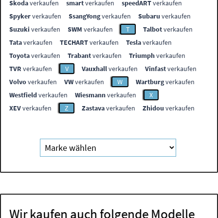
Skoda
verkaufen
smart
verkaufen
speedART
verkaufen
Spyker
verkaufen
SsangYong
verkaufen
Subaru
verkaufen
Suzuki
verkaufen
SWM
verkaufen
T
Talbot
verkaufen
Tata
verkaufen
TECHART
verkaufen
Tesla
verkaufen
Toyota
verkaufen
Trabant
verkaufen
Triumph
verkaufen
TVR
verkaufen
V
Vauxhall
verkaufen
Vinfast
verkaufen
Volvo
verkaufen
VW
verkaufen
W
Wartburg
verkaufen
Westfield
verkaufen
Wiesmann
verkaufen
X
XEV
verkaufen
Z
Zastava
verkaufen
Zhidou
verkaufen
Wir kaufen auch folgende Modelle