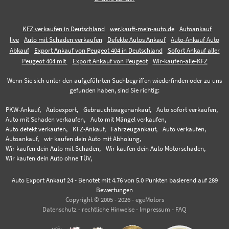
KFZ verkaufen in Deutschland
wer.kauft-mein-auto.de
Autoankauf
live
Auto mit Schaden verkaufen
Defekte Autos Ankauf
Auto-Ankauf Auto
Abkauf
Export Ankauf von Peugeot 404 in Deutschland
Sofort Ankauf aller
Peugeot 404 mit
Export Ankauf von Peugeot
Wir-kaufen-alle-KFZ
Wenn Sie sich unter den aufgeführten Suchbegriffen wiederfinden oder zu uns
gefunden haben, sind Sie richtig:
PKW-Ankauf,
Autoexport,
Gebrauchtwagenankauf,
Auto sofort verkaufen,
Auto mit Schaden verkaufen,
Auto mit Mängel verkaufen,
Auto defekt verkaufen,
KFZ-Ankauf,
Fahrzeugankauf,
Auto verkaufen,
Autoankauf,
wir kaufen dein Auto mit Abholung,
Wir kaufen dein Auto mit Schaden,
Wir kaufen dein Auto Motorschaden,
Wir kaufen dein Auto ohne TÜV,
Auto Export Ankauf 24
-
Benotet mit
4.76
von 5.0 Punkten basierend auf
289
Bewertungen
Copyright © 2005 - 2026 - egeMotors
Datenschutz
-
rechtliche Hinweise
-
Impressum
-
FAQ