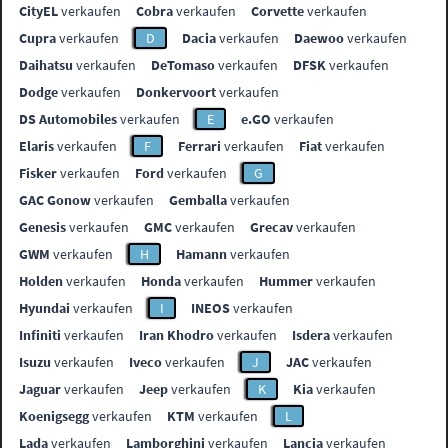
CityEL
verkaufen
Cobra
verkaufen
Corvette
verkaufen
Cupra
verkaufen
D
Dacia
verkaufen
Daewoo
verkaufen
Daihatsu
verkaufen
DeTomaso
verkaufen
DFSK
verkaufen
Dodge
verkaufen
Donkervoort
verkaufen
DS Automobiles
verkaufen
E
e.GO
verkaufen
Elaris
verkaufen
F
Ferrari
verkaufen
Fiat
verkaufen
Fisker
verkaufen
Ford
verkaufen
G
GAC Gonow
verkaufen
Gemballa
verkaufen
Genesis
verkaufen
GMC
verkaufen
Grecav
verkaufen
GWM
verkaufen
H
Hamann
verkaufen
Holden
verkaufen
Honda
verkaufen
Hummer
verkaufen
Hyundai
verkaufen
I
INEOS
verkaufen
Infiniti
verkaufen
Iran Khodro
verkaufen
Isdera
verkaufen
Isuzu
verkaufen
Iveco
verkaufen
J
JAC
verkaufen
Jaguar
verkaufen
Jeep
verkaufen
K
Kia
verkaufen
Koenigsegg
verkaufen
KTM
verkaufen
L
Lada
verkaufen
Lamborghini
verkaufen
Lancia
verkaufen