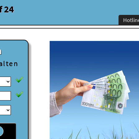
f 24
Hotlin
n
alten