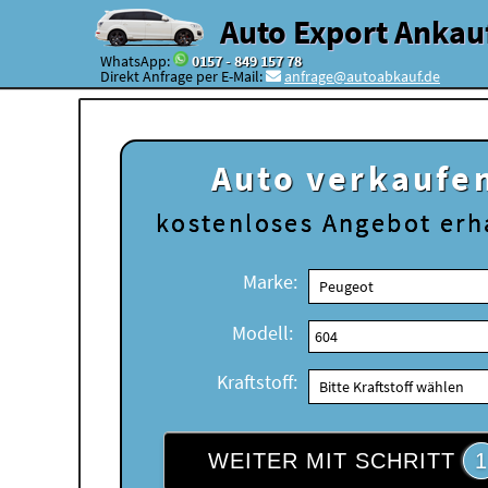
Auto Export Ankau
WhatsApp:
0157 - 849 157 78
Direkt Anfrage per E-Mail:
anfrage@autoabkauf.de
Auto verkaufe
kostenloses
Angebot erh
Marke:
Modell:
Kraftstoff:
WEITER MIT SCHRITT
1