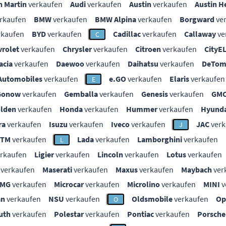
n Martin
verkaufen
Audi
verkaufen
Austin
verkaufen
Austin H
rkaufen
BMW
verkaufen
BMW Alpina
verkaufen
Borgward
ve
rkaufen
BYD
verkaufen
Cadillac
verkaufen
Callaway
ve
C
vrolet
verkaufen
Chrysler
verkaufen
Citroen
verkaufen
CityE
acia
verkaufen
Daewoo
verkaufen
Daihatsu
verkaufen
DeTom
Automobiles
verkaufen
e.GO
verkaufen
Elaris
verkaufen
E
Gonow
verkaufen
Gemballa
verkaufen
Genesis
verkaufen
GM
lden
verkaufen
Honda
verkaufen
Hummer
verkaufen
Hyunda
ra
verkaufen
Isuzu
verkaufen
Iveco
verkaufen
JAC
verk
J
KTM
verkaufen
Lada
verkaufen
Lamborghini
verkaufen
L
rkaufen
Ligier
verkaufen
Lincoln
verkaufen
Lotus
verkaufen
verkaufen
Maserati
verkaufen
Maxus
verkaufen
Maybach
ver
MG
verkaufen
Microcar
verkaufen
Microlino
verkaufen
MINI
v
an
verkaufen
NSU
verkaufen
Oldsmobile
verkaufen
Op
O
uth
verkaufen
Polestar
verkaufen
Pontiac
verkaufen
Porsche