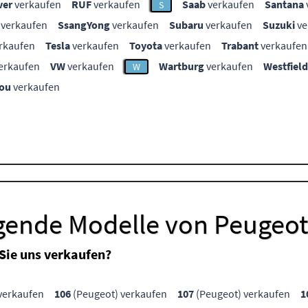
ver
verkaufen
RUF
verkaufen
Saab
verkaufen
Santana
S
verkaufen
SsangYong
verkaufen
Subaru
verkaufen
Suzuki
ve
rkaufen
Tesla
verkaufen
Toyota
verkaufen
Trabant
verkaufen
erkaufen
VW
verkaufen
Wartburg
verkaufen
Westfield
W
ou
verkaufen
lgende Modelle von Peugeo
Sie uns verkaufen?
verkaufen
106
(Peugeot) verkaufen
107
(Peugeot) verkaufen
1