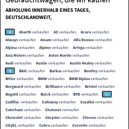
ABHOLUNG INNERHALB EINES TAGES,
DEUTSCHLANDWEIT,
A
Abarth
verkaufen
AC
verkaufen
Acura
verkaufen
Aiways
verkaufen
Aixam
verkaufen
Alfa Romeo
verkaufen
Alpina
verkaufen
Alpine
verkaufen
Artega
verkaufen
Asia Motors
verkaufen
Aston Martin
verkaufen
Audi
verkaufen
Austin
verkaufen
Austin Healey
verkaufen
B
BAIC
verkaufen
Barkas
verkaufen
Bentley
verkaufen
Bitter
verkaufen
BMW
verkaufen
BMW Alpina
verkaufen
Borgward
verkaufen
Brilliance
verkaufen
Bristol
verkaufen
Bugatti
verkaufen
Buick
verkaufen
BYD
verkaufen
C
Cadillac
verkaufen
Callaway
verkaufen
Casalini
verkaufen
Caterham
verkaufen
Chatenet
verkaufen
Chevrolet
verkaufen
Chrysler
verkaufen
Citroen
verkaufen
CityEL
verkaufen
Cobra
verkaufen
Corvette
verkaufen