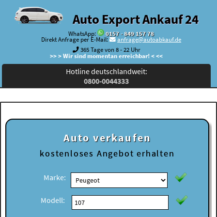
Auto Export Ankauf 24
WhatsApp:
0157 - 849 157 78
Direkt Anfrage per E-Mail:
anfrage@autoabkauf.de
365 Tage von 8 - 22 Uhr
>> > Wir sind momentan erreichbar! < <<
Hotline deutschlandweit:
0800-0044333
Auto verkaufen
kostenloses
Angebot erhalten
Marke:
Modell: