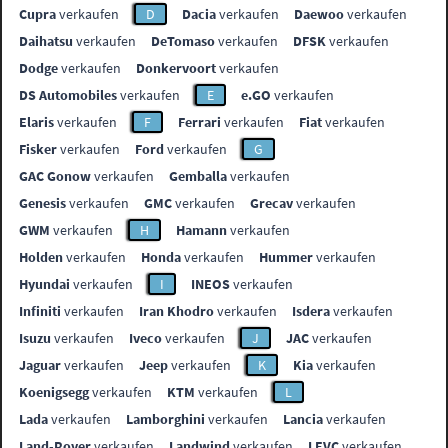
Cupra
verkaufen
D
Dacia
verkaufen
Daewoo
verkaufen
Daihatsu
verkaufen
DeTomaso
verkaufen
DFSK
verkaufen
Dodge
verkaufen
Donkervoort
verkaufen
DS Automobiles
verkaufen
E
e.GO
verkaufen
Elaris
verkaufen
F
Ferrari
verkaufen
Fiat
verkaufen
Fisker
verkaufen
Ford
verkaufen
G
GAC Gonow
verkaufen
Gemballa
verkaufen
Genesis
verkaufen
GMC
verkaufen
Grecav
verkaufen
GWM
verkaufen
H
Hamann
verkaufen
Holden
verkaufen
Honda
verkaufen
Hummer
verkaufen
Hyundai
verkaufen
I
INEOS
verkaufen
Infiniti
verkaufen
Iran Khodro
verkaufen
Isdera
verkaufen
Isuzu
verkaufen
Iveco
verkaufen
J
JAC
verkaufen
Jaguar
verkaufen
Jeep
verkaufen
K
Kia
verkaufen
Koenigsegg
verkaufen
KTM
verkaufen
L
Lada
verkaufen
Lamborghini
verkaufen
Lancia
verkaufen
Land-Rover
verkaufen
Landwind
verkaufen
LEVC
verkaufen