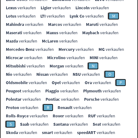
Lexus
verkaufen
Ligier
verkaufen
Lincoln
verkaufen
Lotus
verkaufen
LTI
verkaufen
Lynk Co
verkaufen
M
Mahindra
verkaufen
Marcos
verkaufen
Maruti
verkaufen
Maserati
verkaufen
Maxus
verkaufen
Maybach
verkaufen
Mazda
verkaufen
McLaren
verkaufen
Mercedes-Benz
verkaufen
Mercury
verkaufen
MG
verkaufen
Microcar
verkaufen
Microlino
verkaufen
MINI
verkaufen
Mitsubishi
verkaufen
Morgan
verkaufen
N
Nio
verkaufen
Nissan
verkaufen
NSU
verkaufen
O
Oldsmobile
verkaufen
Opel
verkaufen
Ora
verkaufen
P
Peugeot
verkaufen
Piaggio
verkaufen
Plymouth
verkaufen
Polestar
verkaufen
Pontiac
verkaufen
Porsche
verkaufen
Proton
verkaufen
R
Renault
verkaufen
Rolls-Royce
verkaufen
Rover
verkaufen
RUF
verkaufen
S
Saab
verkaufen
Santana
verkaufen
Seat
verkaufen
Skoda
verkaufen
smart
verkaufen
speedART
verkaufen