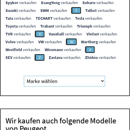
Spyker
verkaufen
SsangYong
verkaufen
Subaru
verkaufen
Suzuki
verkaufen
SWM
verkaufen
T
Talbot
verkaufen
Tata
verkaufen
TECHART
verkaufen
Tesla
verkaufen
Toyota
verkaufen
Trabant
verkaufen
Triumph
verkaufen
TVR
verkaufen
V
Vauxhall
verkaufen
Vinfast
verkaufen
Volvo
verkaufen
VW
verkaufen
W
Wartburg
verkaufen
Westfield
verkaufen
Wiesmann
verkaufen
X
XEV
verkaufen
Z
Zastava
verkaufen
Zhidou
verkaufen
Wir kaufen auch folgende Modelle
von Peugeot