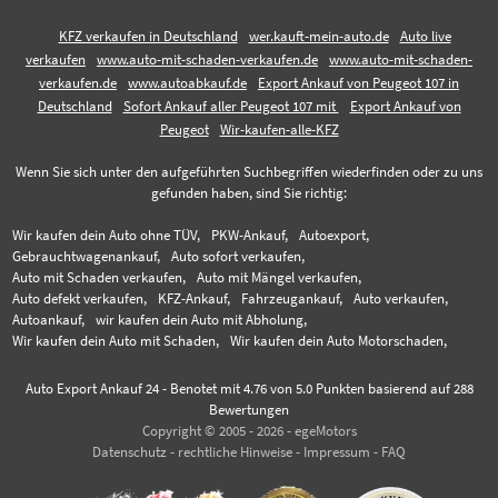
KFZ verkaufen in Deutschland
wer.kauft-mein-auto.de
Auto live
verkaufen
www.auto-mit-schaden-verkaufen.de
www.auto-mit-schaden-
verkaufen.de
www.autoabkauf.de
Export Ankauf von Peugeot 107 in
Deutschland
Sofort Ankauf aller Peugeot 107 mit
Export Ankauf von
Peugeot
Wir-kaufen-alle-KFZ
Wenn Sie sich unter den aufgeführten Suchbegriffen wiederfinden oder zu uns
gefunden haben, sind Sie richtig:
Wir kaufen dein Auto ohne TÜV,
PKW-Ankauf,
Autoexport,
Gebrauchtwagenankauf,
Auto sofort verkaufen,
Auto mit Schaden verkaufen,
Auto mit Mängel verkaufen,
Auto defekt verkaufen,
KFZ-Ankauf,
Fahrzeugankauf,
Auto verkaufen,
Autoankauf,
wir kaufen dein Auto mit Abholung,
Wir kaufen dein Auto mit Schaden,
Wir kaufen dein Auto Motorschaden,
Auto Export Ankauf 24
-
Benotet mit
4.76
von 5.0 Punkten basierend auf
288
Bewertungen
Copyright © 2005 - 2026 - egeMotors
Datenschutz
-
rechtliche Hinweise
-
Impressum
-
FAQ