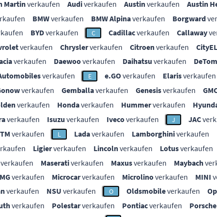
n Martin
verkaufen
Audi
verkaufen
Austin
verkaufen
Austin H
rkaufen
BMW
verkaufen
BMW Alpina
verkaufen
Borgward
ve
rkaufen
BYD
verkaufen
Cadillac
verkaufen
Callaway
ve
C
vrolet
verkaufen
Chrysler
verkaufen
Citroen
verkaufen
CityE
acia
verkaufen
Daewoo
verkaufen
Daihatsu
verkaufen
DeTom
Automobiles
verkaufen
e.GO
verkaufen
Elaris
verkaufen
E
Gonow
verkaufen
Gemballa
verkaufen
Genesis
verkaufen
GM
lden
verkaufen
Honda
verkaufen
Hummer
verkaufen
Hyunda
ra
verkaufen
Isuzu
verkaufen
Iveco
verkaufen
JAC
verk
J
KTM
verkaufen
Lada
verkaufen
Lamborghini
verkaufen
L
rkaufen
Ligier
verkaufen
Lincoln
verkaufen
Lotus
verkaufen
verkaufen
Maserati
verkaufen
Maxus
verkaufen
Maybach
ver
MG
verkaufen
Microcar
verkaufen
Microlino
verkaufen
MINI
v
an
verkaufen
NSU
verkaufen
Oldsmobile
verkaufen
Op
O
uth
verkaufen
Polestar
verkaufen
Pontiac
verkaufen
Porsche