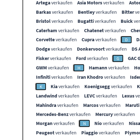
Artega
verkaufen
Asia Motors
verkaufen
Asto
Barkas
verkaufen
Bentley
verkaufen
Bitter
ve
Bristol
verkaufen
Bugatti
verkaufen
Buick
ve
Caterham
verkaufen
Chatenet
verkaufen
Che
Corvette
verkaufen
Cupra
verkaufen
D
D
Dodge
verkaufen
Donkervoort
verkaufen
DS 
Fisker
verkaufen
Ford
verkaufen
GAC 
G
GWM
verkaufen
Hamann
verkaufen
Ho
H
Infiniti
verkaufen
Iran Khodro
verkaufen
Isde
Kia
verkaufen
Koenigsegg
verkaufen
K
Landwind
verkaufen
LEVC
verkaufen
Lexus
ve
Mahindra
verkaufen
Marcos
verkaufen
Maruti
Mercedes-Benz
verkaufen
Mercury
verkaufen
Morgan
verkaufen
Nio
verkaufen
Niss
N
Peugeot
verkaufen
Piaggio
verkaufen
Plymo