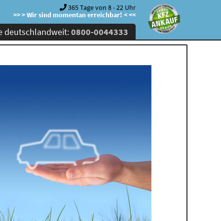
365 Tage von 8 - 22 Uhr
>> > Wir sind momentan erreichbar! < <<
e deutschlandweit:
0800-0044333