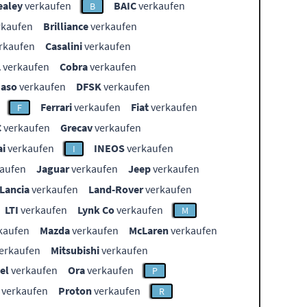
ealey
verkaufen
BAIC
verkaufen
B
rkaufen
Brilliance
verkaufen
rkaufen
Casalini
verkaufen
L
verkaufen
Cobra
verkaufen
aso
verkaufen
DFSK
verkaufen
Ferrari
verkaufen
Fiat
verkaufen
F
C
verkaufen
Grecav
verkaufen
i
verkaufen
INEOS
verkaufen
I
aufen
Jaguar
verkaufen
Jeep
verkaufen
Lancia
verkaufen
Land-Rover
verkaufen
LTI
verkaufen
Lynk Co
verkaufen
M
kaufen
Mazda
verkaufen
McLaren
verkaufen
erkaufen
Mitsubishi
verkaufen
el
verkaufen
Ora
verkaufen
P
verkaufen
Proton
verkaufen
R