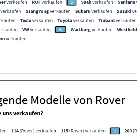
ver
verkaufen
RUF
verkaufen
Saab
verkaufen
Santana
S
verkaufen
SsangYong
verkaufen
Subaru
verkaufen
Suzuki
ve
rkaufen
Tesla
verkaufen
Toyota
verkaufen
Trabant
verkaufen
erkaufen
VW
verkaufen
Wartburg
verkaufen
Westfield
W
ou
verkaufen
lgende Modelle von Rover
e uns verkaufen?
ufen
114
(Rover) verkaufen
115
(Rover) verkaufen
200
(R
2