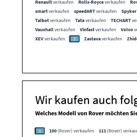
Renault
verkaufen
Rolls-Royce
verkaufen
Ro
smart
verkaufen
speedART
verkaufen
Spyker
Talbot
verkaufen
Tata
verkaufen
TECHART
ve
Vauxhall
verkaufen
Vinfast
verkaufen
Volvo
v
XEV
verkaufen
Zastava
verkaufen
Zhid
Z
Wir kaufen auch fo
Welches Modell von Rover möchten Si
100
(Rover) verkaufen
111
(Rover) verka
1