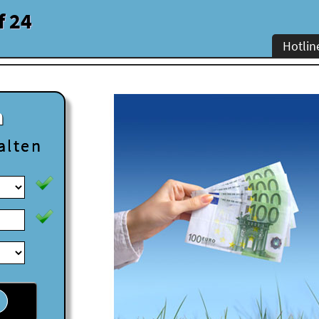
f 24
Hotlin
n
alten