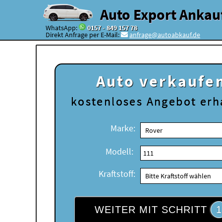
Auto Export Ankau
WhatsApp:
0157 - 849 157 78
Direkt Anfrage per E-Mail:
anfrage@autoabkauf.de
Auto verkaufe
kostenloses
Angebot erh
Marke:
Modell:
Kraftstoff:
WEITER MIT SCHRITT
1