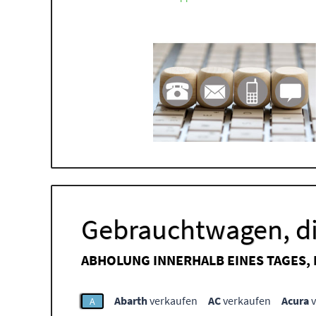
Gebrauchtwagen, di
ABHOLUNG INNERHALB EINES TAGES,
Abarth
verkaufen
AC
verkaufen
Acura
v
A