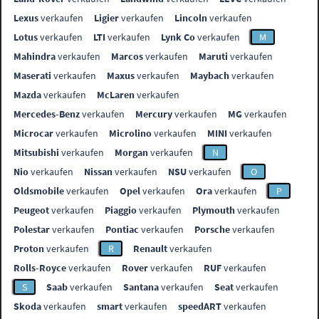
Lexus
verkaufen
Ligier
verkaufen
Lincoln
verkaufen
Lotus
verkaufen
LTI
verkaufen
Lynk Co
verkaufen
M
Mahindra
verkaufen
Marcos
verkaufen
Maruti
verkaufen
Maserati
verkaufen
Maxus
verkaufen
Maybach
verkaufen
Mazda
verkaufen
McLaren
verkaufen
Mercedes-Benz
verkaufen
Mercury
verkaufen
MG
verkaufen
Microcar
verkaufen
Microlino
verkaufen
MINI
verkaufen
Mitsubishi
verkaufen
Morgan
verkaufen
N
Nio
verkaufen
Nissan
verkaufen
NSU
verkaufen
O
Oldsmobile
verkaufen
Opel
verkaufen
Ora
verkaufen
P
Peugeot
verkaufen
Piaggio
verkaufen
Plymouth
verkaufen
Polestar
verkaufen
Pontiac
verkaufen
Porsche
verkaufen
Proton
verkaufen
R
Renault
verkaufen
Rolls-Royce
verkaufen
Rover
verkaufen
RUF
verkaufen
S
Saab
verkaufen
Santana
verkaufen
Seat
verkaufen
Skoda
verkaufen
smart
verkaufen
speedART
verkaufen