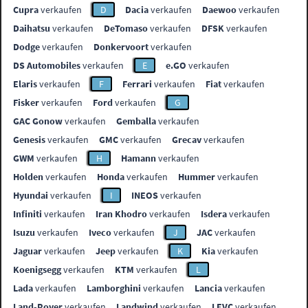
Cupra
verkaufen
D
Dacia
verkaufen
Daewoo
verkaufen
Daihatsu
verkaufen
DeTomaso
verkaufen
DFSK
verkaufen
Dodge
verkaufen
Donkervoort
verkaufen
DS Automobiles
verkaufen
E
e.GO
verkaufen
Elaris
verkaufen
F
Ferrari
verkaufen
Fiat
verkaufen
Fisker
verkaufen
Ford
verkaufen
G
GAC Gonow
verkaufen
Gemballa
verkaufen
Genesis
verkaufen
GMC
verkaufen
Grecav
verkaufen
GWM
verkaufen
H
Hamann
verkaufen
Holden
verkaufen
Honda
verkaufen
Hummer
verkaufen
Hyundai
verkaufen
I
INEOS
verkaufen
Infiniti
verkaufen
Iran Khodro
verkaufen
Isdera
verkaufen
Isuzu
verkaufen
Iveco
verkaufen
J
JAC
verkaufen
Jaguar
verkaufen
Jeep
verkaufen
K
Kia
verkaufen
Koenigsegg
verkaufen
KTM
verkaufen
L
Lada
verkaufen
Lamborghini
verkaufen
Lancia
verkaufen
Land-Rover
verkaufen
Landwind
verkaufen
LEVC
verkaufen