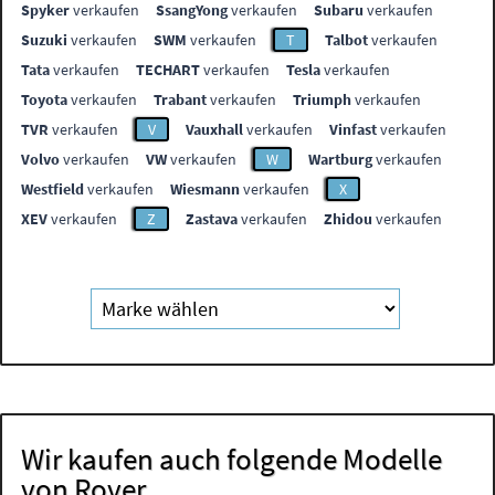
Spyker
verkaufen
SsangYong
verkaufen
Subaru
verkaufen
Suzuki
verkaufen
SWM
verkaufen
T
Talbot
verkaufen
Tata
verkaufen
TECHART
verkaufen
Tesla
verkaufen
Toyota
verkaufen
Trabant
verkaufen
Triumph
verkaufen
TVR
verkaufen
V
Vauxhall
verkaufen
Vinfast
verkaufen
Volvo
verkaufen
VW
verkaufen
W
Wartburg
verkaufen
Westfield
verkaufen
Wiesmann
verkaufen
X
XEV
verkaufen
Z
Zastava
verkaufen
Zhidou
verkaufen
Wir kaufen auch folgende Modelle
von Rover