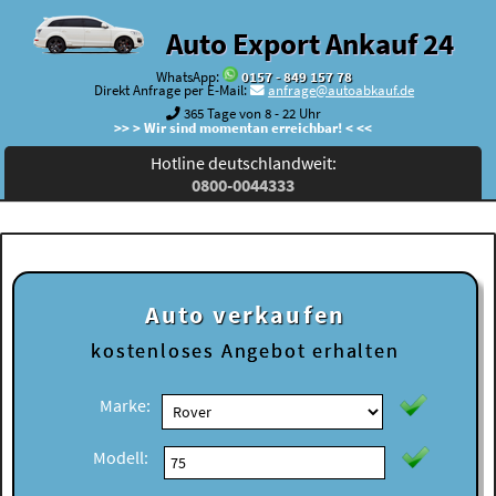
Auto Export Ankauf 24
WhatsApp:
0157 - 849 157 78
Direkt Anfrage per E-Mail:
anfrage@autoabkauf.de
365 Tage von 8 - 22 Uhr
>> > Wir sind momentan erreichbar! < <<
Hotline deutschlandweit:
0800-0044333
Auto verkaufen
kostenloses
Angebot erhalten
Marke:
Modell: