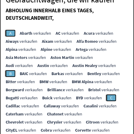
ABHOLUNG INNERHALB EINES TAGES,
DEUTSCHLANDWEIT,
A
Abarth
verkaufen
AC
verkaufen
Acura
verkaufen
Aiways
verkaufen
Aixam
verkaufen
Alfa Romeo
verkaufen
Alpina
verkaufen
Alpine
verkaufen
Artega
verkaufen
Asia Motors
verkaufen
Aston Martin
verkaufen
Audi
verkaufen
Austin
verkaufen
Austin Healey
verkaufen
B
BAIC
verkaufen
Barkas
verkaufen
Bentley
verkaufen
Bitter
verkaufen
BMW
verkaufen
BMW Alpina
verkaufen
Borgward
verkaufen
Brilliance
verkaufen
Bristol
verkaufen
Bugatti
verkaufen
Buick
verkaufen
BYD
verkaufen
C
Cadillac
verkaufen
Callaway
verkaufen
Casalini
verkaufen
Caterham
verkaufen
Chatenet
verkaufen
Chevrolet
verkaufen
Chrysler
verkaufen
Citroen
verkaufen
CityEL
verkaufen
Cobra
verkaufen
Corvette
verkaufen