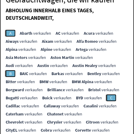
ABHOLUNG INNERHALB EINES TAGES,
DEUTSCHLANDWEIT,
A
Abarth
verkaufen
AC
verkaufen
Acura
verkaufen
Aiways
verkaufen
Aixam
verkaufen
Alfa Romeo
verkaufen
Alpina
verkaufen
Alpine
verkaufen
Artega
verkaufen
Asia Motors
verkaufen
Aston Martin
verkaufen
Audi
verkaufen
Austin
verkaufen
Austin Healey
verkaufen
B
BAIC
verkaufen
Barkas
verkaufen
Bentley
verkaufen
Bitter
verkaufen
BMW
verkaufen
BMW Alpina
verkaufen
Borgward
verkaufen
Brilliance
verkaufen
Bristol
verkaufen
Bugatti
verkaufen
Buick
verkaufen
BYD
verkaufen
C
Cadillac
verkaufen
Callaway
verkaufen
Casalini
verkaufen
Caterham
verkaufen
Chatenet
verkaufen
Chevrolet
verkaufen
Chrysler
verkaufen
Citroen
verkaufen
CityEL
verkaufen
Cobra
verkaufen
Corvette
verkaufen