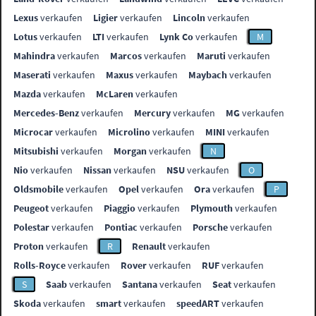
Lexus
verkaufen
Ligier
verkaufen
Lincoln
verkaufen
Lotus
verkaufen
LTI
verkaufen
Lynk Co
verkaufen
M
Mahindra
verkaufen
Marcos
verkaufen
Maruti
verkaufen
Maserati
verkaufen
Maxus
verkaufen
Maybach
verkaufen
Mazda
verkaufen
McLaren
verkaufen
Mercedes-Benz
verkaufen
Mercury
verkaufen
MG
verkaufen
Microcar
verkaufen
Microlino
verkaufen
MINI
verkaufen
Mitsubishi
verkaufen
Morgan
verkaufen
N
Nio
verkaufen
Nissan
verkaufen
NSU
verkaufen
O
Oldsmobile
verkaufen
Opel
verkaufen
Ora
verkaufen
P
Peugeot
verkaufen
Piaggio
verkaufen
Plymouth
verkaufen
Polestar
verkaufen
Pontiac
verkaufen
Porsche
verkaufen
Proton
verkaufen
R
Renault
verkaufen
Rolls-Royce
verkaufen
Rover
verkaufen
RUF
verkaufen
S
Saab
verkaufen
Santana
verkaufen
Seat
verkaufen
Skoda
verkaufen
smart
verkaufen
speedART
verkaufen