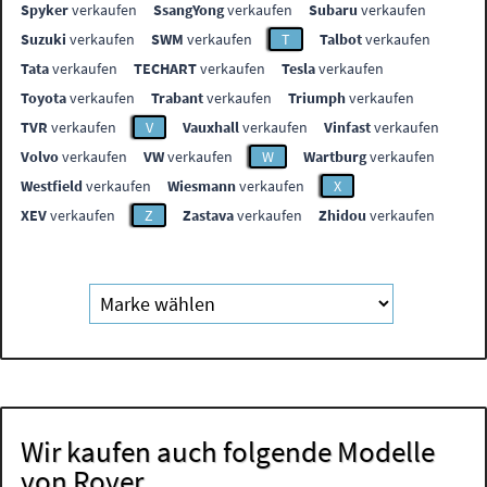
Spyker
verkaufen
SsangYong
verkaufen
Subaru
verkaufen
Suzuki
verkaufen
SWM
verkaufen
T
Talbot
verkaufen
Tata
verkaufen
TECHART
verkaufen
Tesla
verkaufen
Toyota
verkaufen
Trabant
verkaufen
Triumph
verkaufen
TVR
verkaufen
V
Vauxhall
verkaufen
Vinfast
verkaufen
Volvo
verkaufen
VW
verkaufen
W
Wartburg
verkaufen
Westfield
verkaufen
Wiesmann
verkaufen
X
XEV
verkaufen
Z
Zastava
verkaufen
Zhidou
verkaufen
Wir kaufen auch folgende Modelle
von Rover