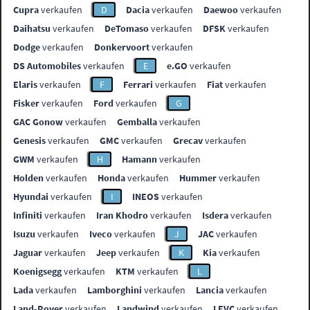
Cupra
verkaufen
D
Dacia
verkaufen
Daewoo
verkaufen
Daihatsu
verkaufen
DeTomaso
verkaufen
DFSK
verkaufen
Dodge
verkaufen
Donkervoort
verkaufen
DS Automobiles
verkaufen
E
e.GO
verkaufen
Elaris
verkaufen
F
Ferrari
verkaufen
Fiat
verkaufen
Fisker
verkaufen
Ford
verkaufen
G
GAC Gonow
verkaufen
Gemballa
verkaufen
Genesis
verkaufen
GMC
verkaufen
Grecav
verkaufen
GWM
verkaufen
H
Hamann
verkaufen
Holden
verkaufen
Honda
verkaufen
Hummer
verkaufen
Hyundai
verkaufen
I
INEOS
verkaufen
Infiniti
verkaufen
Iran Khodro
verkaufen
Isdera
verkaufen
Isuzu
verkaufen
Iveco
verkaufen
J
JAC
verkaufen
Jaguar
verkaufen
Jeep
verkaufen
K
Kia
verkaufen
Koenigsegg
verkaufen
KTM
verkaufen
L
Lada
verkaufen
Lamborghini
verkaufen
Lancia
verkaufen
Land-Rover
verkaufen
Landwind
verkaufen
LEVC
verkaufen