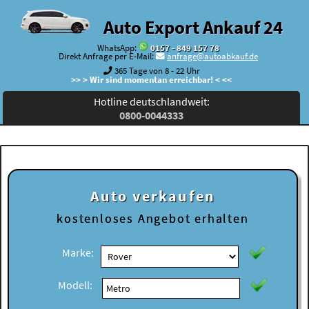
Auto Export Ankauf 24
WhatsApp:
0157 - 849 157 78
Direkt Anfrage per E-Mail:
anfrage@autoabkauf.de
365 Tage von 8 - 22 Uhr
>> > Wir sind momentan erreichbar! < <<
Hotline deutschlandweit:
0800-0044333
Auto verkaufen
kostenloses
Angebot erhalten
Marke:
Modell: