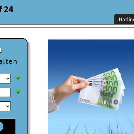
f 24
Hotlin
n
alten