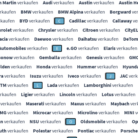
n Martin
verkaufen
Audi
verkaufen
Austin
verkaufen
Austin H
rkaufen
BMW
verkaufen
BMW Alpina
verkaufen
Borgward
ve
rkaufen
BYD
verkaufen
Cadillac
verkaufen
Callaway
ve
C
vrolet
verkaufen
Chrysler
verkaufen
Citroen
verkaufen
CityE
acia
verkaufen
Daewoo
verkaufen
Daihatsu
verkaufen
DeTom
Automobiles
verkaufen
e.GO
verkaufen
Elaris
verkaufen
E
Gonow
verkaufen
Gemballa
verkaufen
Genesis
verkaufen
GM
lden
verkaufen
Honda
verkaufen
Hummer
verkaufen
Hyunda
ra
verkaufen
Isuzu
verkaufen
Iveco
verkaufen
JAC
verk
J
KTM
verkaufen
Lada
verkaufen
Lamborghini
verkaufen
L
rkaufen
Ligier
verkaufen
Lincoln
verkaufen
Lotus
verkaufen
verkaufen
Maserati
verkaufen
Maxus
verkaufen
Maybach
ver
MG
verkaufen
Microcar
verkaufen
Microlino
verkaufen
MINI
v
an
verkaufen
NSU
verkaufen
Oldsmobile
verkaufen
Op
O
uth
verkaufen
Polestar
verkaufen
Pontiac
verkaufen
Porsche