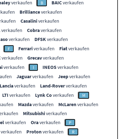
ealey
verkaufen
BAIC
verkaufen
B
rkaufen
Brilliance
verkaufen
rkaufen
Casalini
verkaufen
L
verkaufen
Cobra
verkaufen
aso
verkaufen
DFSK
verkaufen
Ferrari
verkaufen
Fiat
verkaufen
F
C
verkaufen
Grecav
verkaufen
i
verkaufen
INEOS
verkaufen
I
aufen
Jaguar
verkaufen
Jeep
verkaufen
Lancia
verkaufen
Land-Rover
verkaufen
LTI
verkaufen
Lynk Co
verkaufen
M
kaufen
Mazda
verkaufen
McLaren
verkaufen
erkaufen
Mitsubishi
verkaufen
el
verkaufen
Ora
verkaufen
P
verkaufen
Proton
verkaufen
R