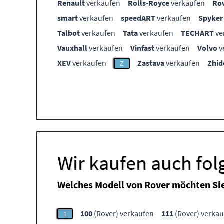
Renault
verkaufen
Rolls-Royce
verkaufen
Ro
smart
verkaufen
speedART
verkaufen
Spyker
Talbot
verkaufen
Tata
verkaufen
TECHART
ve
Vauxhall
verkaufen
Vinfast
verkaufen
Volvo
v
XEV
verkaufen
Zastava
verkaufen
Zhid
Z
Wir kaufen auch fo
Welches Modell von Rover möchten Si
100
(Rover) verkaufen
111
(Rover) verka
1