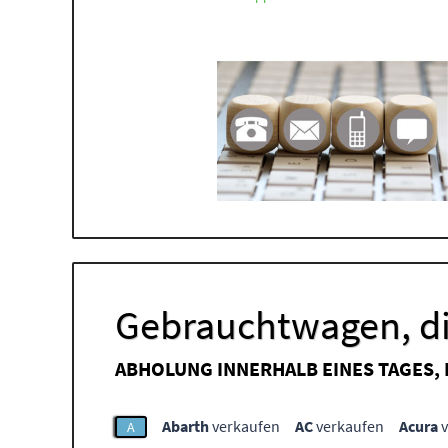
Gebrauchtwagen, di
ABHOLUNG INNERHALB EINES TAGES,
Abarth
verkaufen
AC
verkaufen
Acura
v
A