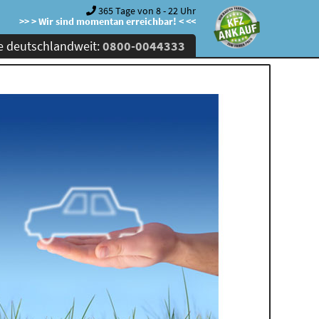
365 Tage von 8 - 22 Uhr
>> > Wir sind momentan erreichbar! < <<
e deutschlandweit:
0800-0044333