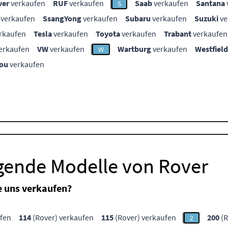
ver
verkaufen
RUF
verkaufen
Saab
verkaufen
Santana
S
verkaufen
SsangYong
verkaufen
Subaru
verkaufen
Suzuki
ve
rkaufen
Tesla
verkaufen
Toyota
verkaufen
Trabant
verkaufen
erkaufen
VW
verkaufen
Wartburg
verkaufen
Westfield
W
ou
verkaufen
lgende Modelle von Rover
e uns verkaufen?
ufen
114
(Rover) verkaufen
115
(Rover) verkaufen
200
(R
2