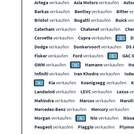
Artega
verkaufen
Asia Motors
verkaufen
Asto
Barkas
verkaufen
Bentley
verkaufen
Bitter
ve
Bristol
verkaufen
Bugatti
verkaufen
Buick
ve
Caterham
verkaufen
Chatenet
verkaufen
Che
Corvette
verkaufen
Cupra
verkaufen
D
D
Dodge
verkaufen
Donkervoort
verkaufen
DS 
Fisker
verkaufen
Ford
verkaufen
GAC 
G
GWM
verkaufen
Hamann
verkaufen
Ho
H
Infiniti
verkaufen
Iran Khodro
verkaufen
Isde
Kia
verkaufen
Koenigsegg
verkaufen
K
Landwind
verkaufen
LEVC
verkaufen
Lexus
ve
Mahindra
verkaufen
Marcos
verkaufen
Maruti
Mercedes-Benz
verkaufen
Mercury
verkaufen
Morgan
verkaufen
Nio
verkaufen
Niss
N
Peugeot
verkaufen
Piaggio
verkaufen
Plymo