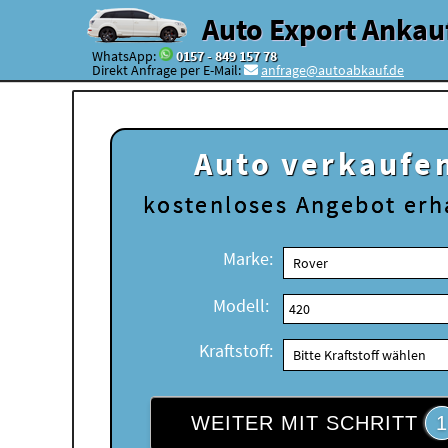
Auto Export Ankau
WhatsApp:
0157 - 849 157 78
Direkt Anfrage per E-Mail:
anfrage@autoabkauf.de
Auto verkaufe
kostenloses
Angebot erh
Marke:
Modell:
Kraftstoff:
WEITER MIT SCHRITT
1