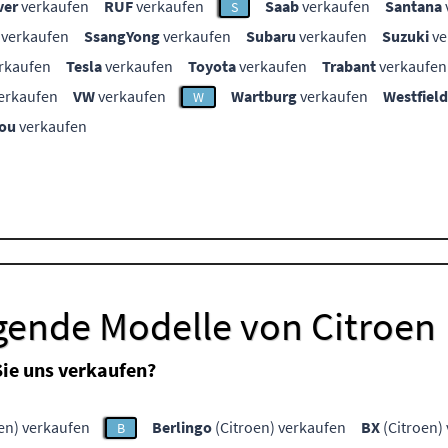
ver
verkaufen
RUF
verkaufen
Saab
verkaufen
Santana
S
verkaufen
SsangYong
verkaufen
Subaru
verkaufen
Suzuki
ve
rkaufen
Tesla
verkaufen
Toyota
verkaufen
Trabant
verkaufen
erkaufen
VW
verkaufen
Wartburg
verkaufen
Westfield
W
ou
verkaufen
gende Modelle von Citroen
ie uns verkaufen?
en) verkaufen
Berlingo
(Citroen) verkaufen
BX
(Citroen)
B