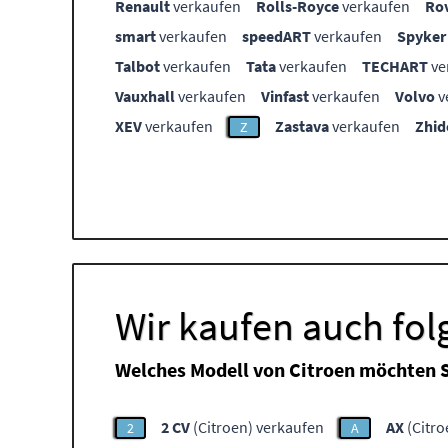
Renault
verkaufen
Rolls-Royce
verkaufen
Ro
smart
verkaufen
speedART
verkaufen
Spyker
Talbot
verkaufen
Tata
verkaufen
TECHART
ve
Vauxhall
verkaufen
Vinfast
verkaufen
Volvo
v
XEV
verkaufen
Zastava
verkaufen
Zhid
Z
Wir kaufen auch fol
Welches Modell von Citroen möchten S
2 CV
(Citroen) verkaufen
AX
(Citro
2
A