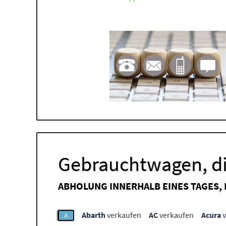
Gebrauchtwagen, di
ABHOLUNG INNERHALB EINES TAGES,
Abarth
verkaufen
AC
verkaufen
Acura
v
A