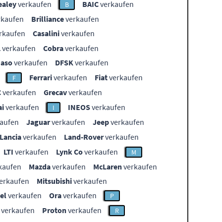
ealey
verkaufen
BAIC
verkaufen
B
rkaufen
Brilliance
verkaufen
rkaufen
Casalini
verkaufen
L
verkaufen
Cobra
verkaufen
aso
verkaufen
DFSK
verkaufen
Ferrari
verkaufen
Fiat
verkaufen
F
C
verkaufen
Grecav
verkaufen
i
verkaufen
INEOS
verkaufen
I
aufen
Jaguar
verkaufen
Jeep
verkaufen
Lancia
verkaufen
Land-Rover
verkaufen
LTI
verkaufen
Lynk Co
verkaufen
M
kaufen
Mazda
verkaufen
McLaren
verkaufen
erkaufen
Mitsubishi
verkaufen
el
verkaufen
Ora
verkaufen
P
verkaufen
Proton
verkaufen
R