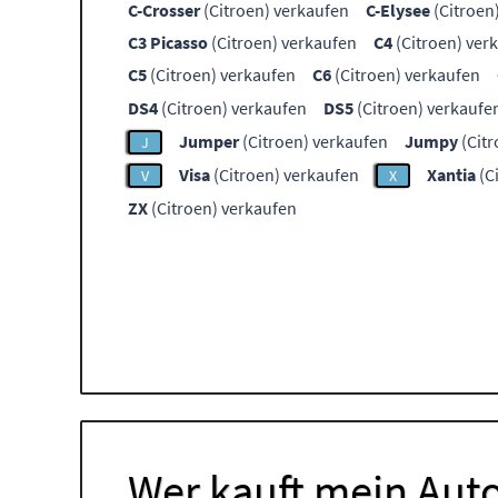
C-Crosser
(Citroen) verkaufen
C-Elysee
(Citroen
C3 Picasso
(Citroen) verkaufen
C4
(Citroen) ver
C5
(Citroen) verkaufen
C6
(Citroen) verkaufen
DS4
(Citroen) verkaufen
DS5
(Citroen) verkaufe
Jumper
(Citroen) verkaufen
Jumpy
(Citr
J
Visa
(Citroen) verkaufen
Xantia
(C
V
X
ZX
(Citroen) verkaufen
Wer kauft mein Auto