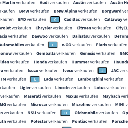
n Martin
verkaufen
Audi
verkaufen
Austin
verkaufen
Austin H
rkaufen
BMW
verkaufen
BMW Alpina
verkaufen
Borgward
ve
rkaufen
BYD
verkaufen
Cadillac
verkaufen
Callaway
ve
C
vrolet
verkaufen
Chrysler
verkaufen
Citroen
verkaufen
CityE
acia
verkaufen
Daewoo
verkaufen
Daihatsu
verkaufen
DeTom
Automobiles
verkaufen
e.GO
verkaufen
Elaris
verkaufen
E
Gonow
verkaufen
Gemballa
verkaufen
Genesis
verkaufen
GM
lden
verkaufen
Honda
verkaufen
Hummer
verkaufen
Hyunda
ra
verkaufen
Isuzu
verkaufen
Iveco
verkaufen
JAC
verk
J
KTM
verkaufen
Lada
verkaufen
Lamborghini
verkaufen
L
rkaufen
Ligier
verkaufen
Lincoln
verkaufen
Lotus
verkaufen
verkaufen
Maserati
verkaufen
Maxus
verkaufen
Maybach
ver
MG
verkaufen
Microcar
verkaufen
Microlino
verkaufen
MINI
v
an
verkaufen
NSU
verkaufen
Oldsmobile
verkaufen
Op
O
uth
verkaufen
Polestar
verkaufen
Pontiac
verkaufen
Porsche