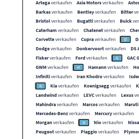
Artega
verkaufen
Asia Motors
verkaufen
Asto
Barkas
verkaufen
Bentley
verkaufen
Bitter
ve
Bristol
verkaufen
Bugatti
verkaufen
Buick
ve
Caterham
verkaufen
Chatenet
verkaufen
Che
Corvette
verkaufen
Cupra
verkaufen
D
D
Dodge
verkaufen
Donkervoort
verkaufen
DS 
Fisker
verkaufen
Ford
verkaufen
GAC 
G
GWM
verkaufen
Hamann
verkaufen
Ho
H
Infiniti
verkaufen
Iran Khodro
verkaufen
Isde
Kia
verkaufen
Koenigsegg
verkaufen
K
Landwind
verkaufen
LEVC
verkaufen
Lexus
ve
Mahindra
verkaufen
Marcos
verkaufen
Maruti
Mercedes-Benz
verkaufen
Mercury
verkaufen
Morgan
verkaufen
Nio
verkaufen
Niss
N
Peugeot
verkaufen
Piaggio
verkaufen
Plymo