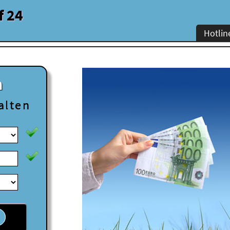
f 24
Hotlin
n
alten