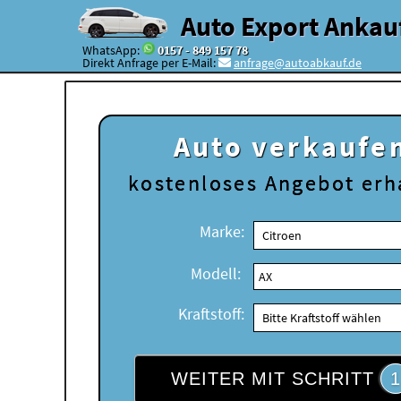
Auto Export Ankau
WhatsApp:
0157 - 849 157 78
Direkt Anfrage per E-Mail:
anfrage@autoabkauf.de
Auto verkaufe
kostenloses
Angebot erh
Marke:
Modell:
Kraftstoff:
WEITER MIT SCHRITT
1