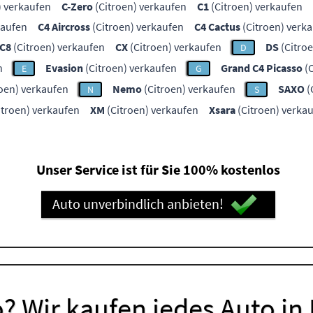
) verkaufen
C-Zero
(Citroen) verkaufen
C1
(Citroen) verkaufen
kaufen
C4 Aircross
(Citroen) verkaufen
C4 Cactus
(Citroen) verk
C8
(Citroen) verkaufen
CX
(Citroen) verkaufen
DS
(Citro
D
n
Evasion
(Citroen) verkaufen
Grand C4 Picasso
(C
E
G
oen) verkaufen
Nemo
(Citroen) verkaufen
SAXO
(
N
S
itroen) verkaufen
XM
(Citroen) verkaufen
Xsara
(Citroen) verka
Unser Service ist für Sie 100% kostenlos
Auto unverbindlich anbieten!
? Wir kaufen jedes Auto in