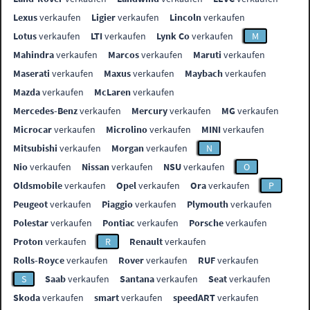
Lexus
verkaufen
Ligier
verkaufen
Lincoln
verkaufen
Lotus
verkaufen
LTI
verkaufen
Lynk Co
verkaufen
M
Mahindra
verkaufen
Marcos
verkaufen
Maruti
verkaufen
Maserati
verkaufen
Maxus
verkaufen
Maybach
verkaufen
Mazda
verkaufen
McLaren
verkaufen
Mercedes-Benz
verkaufen
Mercury
verkaufen
MG
verkaufen
Microcar
verkaufen
Microlino
verkaufen
MINI
verkaufen
Mitsubishi
verkaufen
Morgan
verkaufen
N
Nio
verkaufen
Nissan
verkaufen
NSU
verkaufen
O
Oldsmobile
verkaufen
Opel
verkaufen
Ora
verkaufen
P
Peugeot
verkaufen
Piaggio
verkaufen
Plymouth
verkaufen
Polestar
verkaufen
Pontiac
verkaufen
Porsche
verkaufen
Proton
verkaufen
R
Renault
verkaufen
Rolls-Royce
verkaufen
Rover
verkaufen
RUF
verkaufen
S
Saab
verkaufen
Santana
verkaufen
Seat
verkaufen
Skoda
verkaufen
smart
verkaufen
speedART
verkaufen