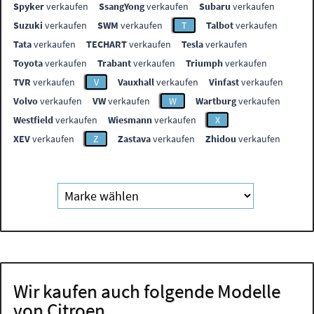
Spyker
verkaufen
SsangYong
verkaufen
Subaru
verkaufen
Suzuki
verkaufen
SWM
verkaufen
T
Talbot
verkaufen
Tata
verkaufen
TECHART
verkaufen
Tesla
verkaufen
Toyota
verkaufen
Trabant
verkaufen
Triumph
verkaufen
TVR
verkaufen
V
Vauxhall
verkaufen
Vinfast
verkaufen
Volvo
verkaufen
VW
verkaufen
W
Wartburg
verkaufen
Westfield
verkaufen
Wiesmann
verkaufen
X
XEV
verkaufen
Z
Zastava
verkaufen
Zhidou
verkaufen
Wir kaufen auch folgende Modelle
von Citroen