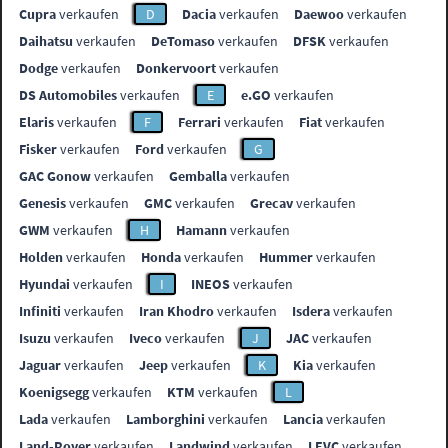
Cupra
verkaufen
D
Dacia
verkaufen
Daewoo
verkaufen
Daihatsu
verkaufen
DeTomaso
verkaufen
DFSK
verkaufen
Dodge
verkaufen
Donkervoort
verkaufen
DS Automobiles
verkaufen
E
e.GO
verkaufen
Elaris
verkaufen
F
Ferrari
verkaufen
Fiat
verkaufen
Fisker
verkaufen
Ford
verkaufen
G
GAC Gonow
verkaufen
Gemballa
verkaufen
Genesis
verkaufen
GMC
verkaufen
Grecav
verkaufen
GWM
verkaufen
H
Hamann
verkaufen
Holden
verkaufen
Honda
verkaufen
Hummer
verkaufen
Hyundai
verkaufen
I
INEOS
verkaufen
Infiniti
verkaufen
Iran Khodro
verkaufen
Isdera
verkaufen
Isuzu
verkaufen
Iveco
verkaufen
J
JAC
verkaufen
Jaguar
verkaufen
Jeep
verkaufen
K
Kia
verkaufen
Koenigsegg
verkaufen
KTM
verkaufen
L
Lada
verkaufen
Lamborghini
verkaufen
Lancia
verkaufen
Land-Rover
verkaufen
Landwind
verkaufen
LEVC
verkaufen