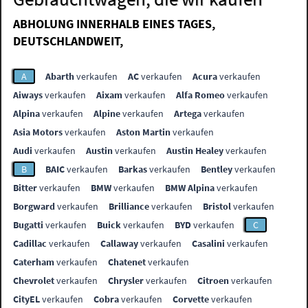
ABHOLUNG INNERHALB EINES TAGES,
DEUTSCHLANDWEIT,
A
Abarth
verkaufen
AC
verkaufen
Acura
verkaufen
Aiways
verkaufen
Aixam
verkaufen
Alfa Romeo
verkaufen
Alpina
verkaufen
Alpine
verkaufen
Artega
verkaufen
Asia Motors
verkaufen
Aston Martin
verkaufen
Audi
verkaufen
Austin
verkaufen
Austin Healey
verkaufen
B
BAIC
verkaufen
Barkas
verkaufen
Bentley
verkaufen
Bitter
verkaufen
BMW
verkaufen
BMW Alpina
verkaufen
Borgward
verkaufen
Brilliance
verkaufen
Bristol
verkaufen
Bugatti
verkaufen
Buick
verkaufen
BYD
verkaufen
C
Cadillac
verkaufen
Callaway
verkaufen
Casalini
verkaufen
Caterham
verkaufen
Chatenet
verkaufen
Chevrolet
verkaufen
Chrysler
verkaufen
Citroen
verkaufen
CityEL
verkaufen
Cobra
verkaufen
Corvette
verkaufen