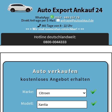
Auto Export Ankauf 24
WhatsApp:
0157 - 849 157 78
Direkt Anfrage per E-Mail:
anfrage@autoabkauf.de
365 Tage von 8 - 22 Uhr
>> > Wir sind momentan erreichbar! < <<
Hotline deutschlandweit:
0800-0044333
Auto verkaufen
kostenloses
Angebot erhalten
Marke:
Modell: