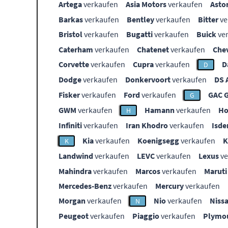
Artega
verkaufen
Asia Motors
verkaufen
Asto
Barkas
verkaufen
Bentley
verkaufen
Bitter
ve
Bristol
verkaufen
Bugatti
verkaufen
Buick
ve
Caterham
verkaufen
Chatenet
verkaufen
Che
Corvette
verkaufen
Cupra
verkaufen
D
D
Dodge
verkaufen
Donkervoort
verkaufen
DS 
Fisker
verkaufen
Ford
verkaufen
GAC 
G
GWM
verkaufen
Hamann
verkaufen
Ho
H
Infiniti
verkaufen
Iran Khodro
verkaufen
Isde
Kia
verkaufen
Koenigsegg
verkaufen
K
Landwind
verkaufen
LEVC
verkaufen
Lexus
ve
Mahindra
verkaufen
Marcos
verkaufen
Maruti
Mercedes-Benz
verkaufen
Mercury
verkaufen
Morgan
verkaufen
Nio
verkaufen
Niss
N
Peugeot
verkaufen
Piaggio
verkaufen
Plymo