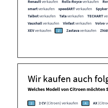
Renault
verkaufen
Rolls-Royce
verkaufen
Ro
smart
verkaufen
speedART
verkaufen
Spyker
Talbot
verkaufen
Tata
verkaufen
TECHART
ve
Vauxhall
verkaufen
Vinfast
verkaufen
Volvo
v
XEV
verkaufen
Zastava
verkaufen
Zhid
Z
Wir kaufen auch fol
Welches Modell von Citroen möchten S
2 CV
(Citroen) verkaufen
AX
(Citro
2
A