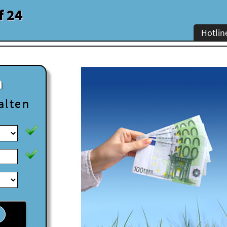
f 24
Hotlin
n
alten