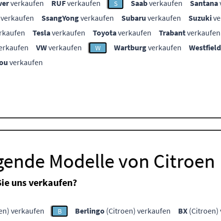
ver
verkaufen
RUF
verkaufen
Saab
verkaufen
Santana
S
verkaufen
SsangYong
verkaufen
Subaru
verkaufen
Suzuki
ve
rkaufen
Tesla
verkaufen
Toyota
verkaufen
Trabant
verkaufen
erkaufen
VW
verkaufen
Wartburg
verkaufen
Westfield
W
ou
verkaufen
gende Modelle von Citroen
ie uns verkaufen?
en) verkaufen
Berlingo
(Citroen) verkaufen
BX
(Citroen)
B