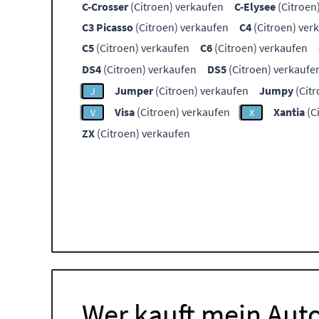
C-Crosser
(Citroen) verkaufen
C-Elysee
(Citroen
C3 Picasso
(Citroen) verkaufen
C4
(Citroen) ver
C5
(Citroen) verkaufen
C6
(Citroen) verkaufen
DS4
(Citroen) verkaufen
DS5
(Citroen) verkaufe
Jumper
(Citroen) verkaufen
Jumpy
(Citr
J
Visa
(Citroen) verkaufen
Xantia
(C
V
X
ZX
(Citroen) verkaufen
Wer kauft mein Auto