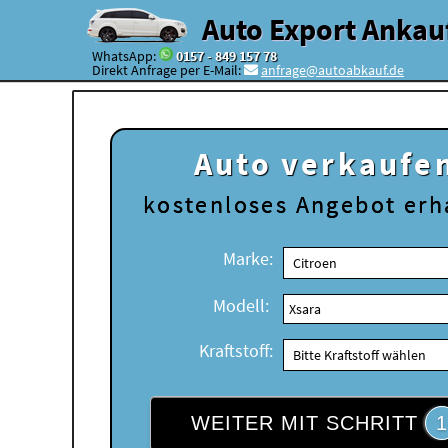
Auto Export Ankau
WhatsApp:
0157 - 849 157 78
Direkt Anfrage per E-Mail:
anfrage@autoabkauf.de
Auto verkaufe
kostenloses
Angebot erh
Marke:
Modell:
Kraftstoff:
WEITER MIT SCHRITT
1