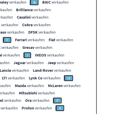
ealey
verkaufen
BAIC
verkaufen
B
rkaufen
Brilliance
verkaufen
rkaufen
Casalini
verkaufen
L
verkaufen
Cobra
verkaufen
aso
verkaufen
DFSK
verkaufen
Ferrari
verkaufen
Fiat
verkaufen
F
C
verkaufen
Grecav
verkaufen
i
verkaufen
INEOS
verkaufen
I
aufen
Jaguar
verkaufen
Jeep
verkaufen
Lancia
verkaufen
Land-Rover
verkaufen
LTI
verkaufen
Lynk Co
verkaufen
M
kaufen
Mazda
verkaufen
McLaren
verkaufen
erkaufen
Mitsubishi
verkaufen
el
verkaufen
Ora
verkaufen
P
verkaufen
Proton
verkaufen
R