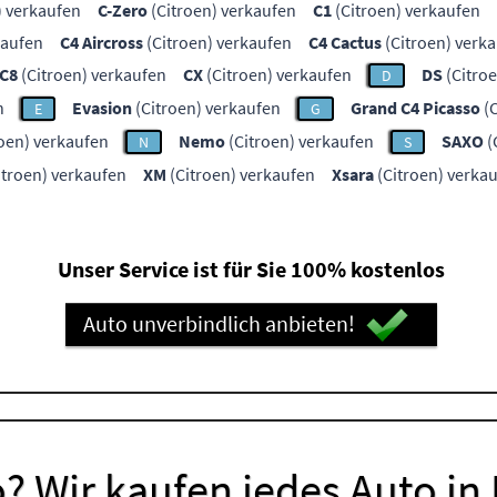
) verkaufen
C-Zero
(Citroen) verkaufen
C1
(Citroen) verkaufen
kaufen
C4 Aircross
(Citroen) verkaufen
C4 Cactus
(Citroen) verk
C8
(Citroen) verkaufen
CX
(Citroen) verkaufen
DS
(Citro
D
n
Evasion
(Citroen) verkaufen
Grand C4 Picasso
(C
E
G
oen) verkaufen
Nemo
(Citroen) verkaufen
SAXO
(
N
S
itroen) verkaufen
XM
(Citroen) verkaufen
Xsara
(Citroen) verka
Unser Service ist für Sie 100% kostenlos
Auto unverbindlich anbieten!
? Wir kaufen jedes Auto in