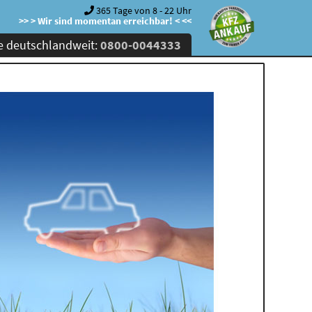
365 Tage von 8 - 22 Uhr
>> > Wir sind momentan erreichbar! < <<
e deutschlandweit:
0800-0044333