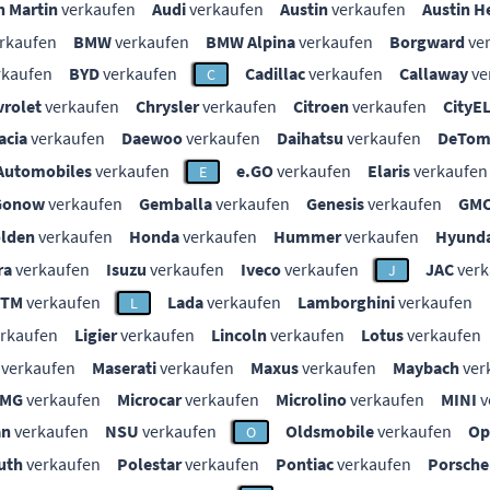
n Martin
verkaufen
Audi
verkaufen
Austin
verkaufen
Austin H
rkaufen
BMW
verkaufen
BMW Alpina
verkaufen
Borgward
ve
rkaufen
BYD
verkaufen
Cadillac
verkaufen
Callaway
ve
C
vrolet
verkaufen
Chrysler
verkaufen
Citroen
verkaufen
CityE
acia
verkaufen
Daewoo
verkaufen
Daihatsu
verkaufen
DeTom
Automobiles
verkaufen
e.GO
verkaufen
Elaris
verkaufen
E
Gonow
verkaufen
Gemballa
verkaufen
Genesis
verkaufen
GM
lden
verkaufen
Honda
verkaufen
Hummer
verkaufen
Hyunda
ra
verkaufen
Isuzu
verkaufen
Iveco
verkaufen
JAC
verk
J
KTM
verkaufen
Lada
verkaufen
Lamborghini
verkaufen
L
rkaufen
Ligier
verkaufen
Lincoln
verkaufen
Lotus
verkaufen
verkaufen
Maserati
verkaufen
Maxus
verkaufen
Maybach
ver
MG
verkaufen
Microcar
verkaufen
Microlino
verkaufen
MINI
v
an
verkaufen
NSU
verkaufen
Oldsmobile
verkaufen
Op
O
uth
verkaufen
Polestar
verkaufen
Pontiac
verkaufen
Porsche