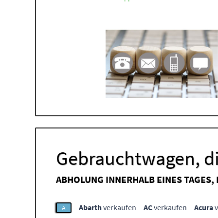
Gebrauchtwagen, di
ABHOLUNG INNERHALB EINES TAGES,
Abarth
verkaufen
AC
verkaufen
Acura
v
A