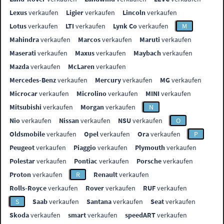
Lexus
verkaufen
Ligier
verkaufen
Lincoln
verkaufen
Lotus
verkaufen
LTI
verkaufen
Lynk Co
verkaufen
M
Mahindra
verkaufen
Marcos
verkaufen
Maruti
verkaufen
Maserati
verkaufen
Maxus
verkaufen
Maybach
verkaufen
Mazda
verkaufen
McLaren
verkaufen
Mercedes-Benz
verkaufen
Mercury
verkaufen
MG
verkaufen
Microcar
verkaufen
Microlino
verkaufen
MINI
verkaufen
Mitsubishi
verkaufen
Morgan
verkaufen
N
Nio
verkaufen
Nissan
verkaufen
NSU
verkaufen
O
Oldsmobile
verkaufen
Opel
verkaufen
Ora
verkaufen
P
Peugeot
verkaufen
Piaggio
verkaufen
Plymouth
verkaufen
Polestar
verkaufen
Pontiac
verkaufen
Porsche
verkaufen
Proton
verkaufen
R
Renault
verkaufen
Rolls-Royce
verkaufen
Rover
verkaufen
RUF
verkaufen
S
Saab
verkaufen
Santana
verkaufen
Seat
verkaufen
Skoda
verkaufen
smart
verkaufen
speedART
verkaufen