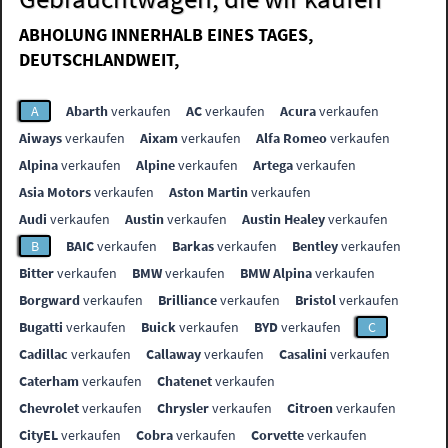
ABHOLUNG INNERHALB EINES TAGES,
DEUTSCHLANDWEIT,
A
Abarth
verkaufen
AC
verkaufen
Acura
verkaufen
Aiways
verkaufen
Aixam
verkaufen
Alfa Romeo
verkaufen
Alpina
verkaufen
Alpine
verkaufen
Artega
verkaufen
Asia Motors
verkaufen
Aston Martin
verkaufen
Audi
verkaufen
Austin
verkaufen
Austin Healey
verkaufen
B
BAIC
verkaufen
Barkas
verkaufen
Bentley
verkaufen
Bitter
verkaufen
BMW
verkaufen
BMW Alpina
verkaufen
Borgward
verkaufen
Brilliance
verkaufen
Bristol
verkaufen
Bugatti
verkaufen
Buick
verkaufen
BYD
verkaufen
C
Cadillac
verkaufen
Callaway
verkaufen
Casalini
verkaufen
Caterham
verkaufen
Chatenet
verkaufen
Chevrolet
verkaufen
Chrysler
verkaufen
Citroen
verkaufen
CityEL
verkaufen
Cobra
verkaufen
Corvette
verkaufen