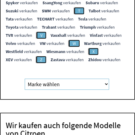
Spyker
verkaufen
SsangYong
verkaufen
Subaru
verkaufen
Suzuki
verkaufen
SWM
verkaufen
T
Talbot
verkaufen
Tata
verkaufen
TECHART
verkaufen
Tesla
verkaufen
Toyota
verkaufen
Trabant
verkaufen
Triumph
verkaufen
TVR
verkaufen
V
Vauxhall
verkaufen
Vinfast
verkaufen
Volvo
verkaufen
VW
verkaufen
W
Wartburg
verkaufen
Westfield
verkaufen
Wiesmann
verkaufen
X
XEV
verkaufen
Z
Zastava
verkaufen
Zhidou
verkaufen
Wir kaufen auch folgende Modelle
von Citroen