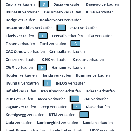
Cupra
verkaufen
D
Dacia
verkaufen
Daewoo
verkaufen
Daihatsu
verkaufen
DeTomaso
verkaufen
DFSK
verkaufen
Dodge
verkaufen
Donkervoort
verkaufen
DS Automobiles
verkaufen
E
e.GO
verkaufen
Elaris
verkaufen
F
Ferrari
verkaufen
Fiat
verkaufen
Fisker
verkaufen
Ford
verkaufen
G
GAC Gonow
verkaufen
Gemballa
verkaufen
Genesis
verkaufen
GMC
verkaufen
Grecav
verkaufen
GWM
verkaufen
H
Hamann
verkaufen
Holden
verkaufen
Honda
verkaufen
Hummer
verkaufen
Hyundai
verkaufen
I
INEOS
verkaufen
Infiniti
verkaufen
Iran Khodro
verkaufen
Isdera
verkaufen
Isuzu
verkaufen
Iveco
verkaufen
J
JAC
verkaufen
Jaguar
verkaufen
Jeep
verkaufen
K
Kia
verkaufen
Koenigsegg
verkaufen
KTM
verkaufen
L
Lada
verkaufen
Lamborghini
verkaufen
Lancia
verkaufen
Land-Rover
verkaufen
Landwind
verkaufen
LEVC
verkaufen