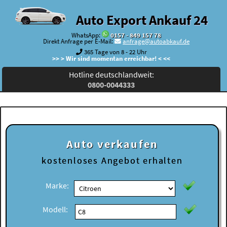
Auto Export Ankauf 24
WhatsApp:
0157 - 849 157 78
Direkt Anfrage per E-Mail:
anfrage@autoabkauf.de
365 Tage von 8 - 22 Uhr
>> > Wir sind momentan erreichbar! < <<
Hotline deutschlandweit:
0800-0044333
Auto verkaufen
kostenloses
Angebot erhalten
Marke:
Modell: