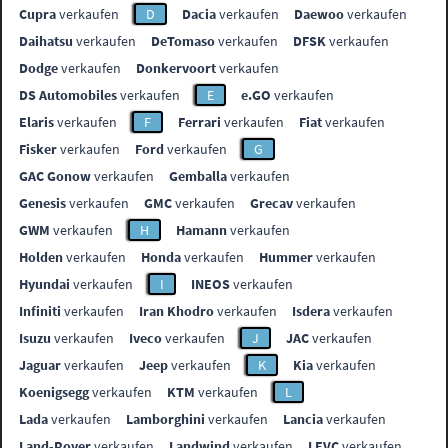
Cupra
verkaufen
D
Dacia
verkaufen
Daewoo
verkaufen
Daihatsu
verkaufen
DeTomaso
verkaufen
DFSK
verkaufen
Dodge
verkaufen
Donkervoort
verkaufen
DS Automobiles
verkaufen
E
e.GO
verkaufen
Elaris
verkaufen
F
Ferrari
verkaufen
Fiat
verkaufen
Fisker
verkaufen
Ford
verkaufen
G
GAC Gonow
verkaufen
Gemballa
verkaufen
Genesis
verkaufen
GMC
verkaufen
Grecav
verkaufen
GWM
verkaufen
H
Hamann
verkaufen
Holden
verkaufen
Honda
verkaufen
Hummer
verkaufen
Hyundai
verkaufen
I
INEOS
verkaufen
Infiniti
verkaufen
Iran Khodro
verkaufen
Isdera
verkaufen
Isuzu
verkaufen
Iveco
verkaufen
J
JAC
verkaufen
Jaguar
verkaufen
Jeep
verkaufen
K
Kia
verkaufen
Koenigsegg
verkaufen
KTM
verkaufen
L
Lada
verkaufen
Lamborghini
verkaufen
Lancia
verkaufen
Land-Rover
verkaufen
Landwind
verkaufen
LEVC
verkaufen