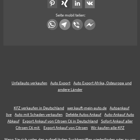
Seite mobil teilen:
Unfallauto verkaufen
Auto Export
Auto Export Afrika, Osteuropa und
andere Länder
KFZ verkaufen in Deutschland
wer.kauft-mein-auto.de
Autoankauf
live
Auto mit Schaden verkaufen
Defekte Autos Ankauf
Auto-Ankauf Auto
Abkauf
Export Ankauf von Citroen C6 in Deutschland
Sofort Ankauf aller
Citroen C6 mit
Export Ankauf von Citroen
Wir-kaufen-alle-KFZ
Wenn Sie sich unter den aufgeführten Suchbegriffen wiederfinden oder zu uns