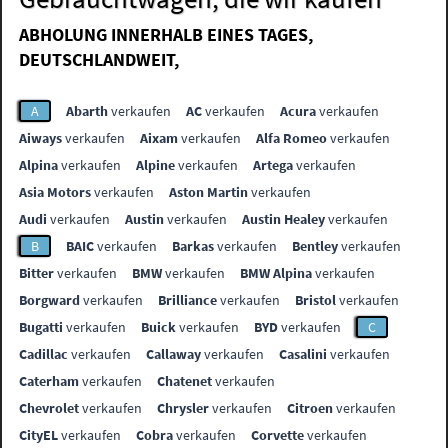
ABHOLUNG INNERHALB EINES TAGES,
DEUTSCHLANDWEIT,
A
Abarth
verkaufen
AC
verkaufen
Acura
verkaufen
Aiways
verkaufen
Aixam
verkaufen
Alfa Romeo
verkaufen
Alpina
verkaufen
Alpine
verkaufen
Artega
verkaufen
Asia Motors
verkaufen
Aston Martin
verkaufen
Audi
verkaufen
Austin
verkaufen
Austin Healey
verkaufen
B
BAIC
verkaufen
Barkas
verkaufen
Bentley
verkaufen
Bitter
verkaufen
BMW
verkaufen
BMW Alpina
verkaufen
Borgward
verkaufen
Brilliance
verkaufen
Bristol
verkaufen
Bugatti
verkaufen
Buick
verkaufen
BYD
verkaufen
C
Cadillac
verkaufen
Callaway
verkaufen
Casalini
verkaufen
Caterham
verkaufen
Chatenet
verkaufen
Chevrolet
verkaufen
Chrysler
verkaufen
Citroen
verkaufen
CityEL
verkaufen
Cobra
verkaufen
Corvette
verkaufen