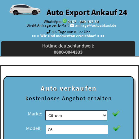
Auto Export Ankauf 24
WhatsApp:
0157 - 849 157 78
Direkt Anfrage per E-Mail:
anfrage@autoabkauf.de
365 Tage von 8 - 22 Uhr
>> > Wir sind momentan erreichbar! < <<
Hotline deutschlandweit:
0800-0044333
Auto verkaufen
kostenloses
Angebot erhalten
Marke:
Modell: