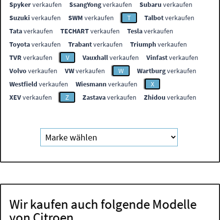
Spyker
verkaufen
SsangYong
verkaufen
Subaru
verkaufen
Suzuki
verkaufen
SWM
verkaufen
T
Talbot
verkaufen
Tata
verkaufen
TECHART
verkaufen
Tesla
verkaufen
Toyota
verkaufen
Trabant
verkaufen
Triumph
verkaufen
TVR
verkaufen
V
Vauxhall
verkaufen
Vinfast
verkaufen
Volvo
verkaufen
VW
verkaufen
W
Wartburg
verkaufen
Westfield
verkaufen
Wiesmann
verkaufen
X
XEV
verkaufen
Z
Zastava
verkaufen
Zhidou
verkaufen
Wir kaufen auch folgende Modelle
von Citroen