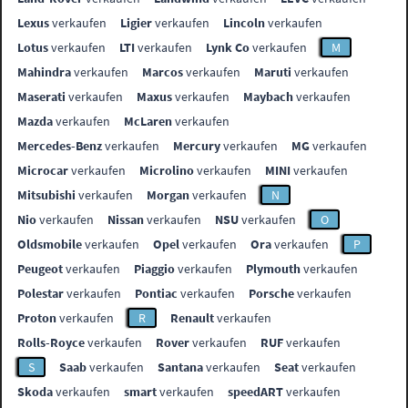
Lexus
verkaufen
Ligier
verkaufen
Lincoln
verkaufen
Lotus
verkaufen
LTI
verkaufen
Lynk Co
verkaufen
M
Mahindra
verkaufen
Marcos
verkaufen
Maruti
verkaufen
Maserati
verkaufen
Maxus
verkaufen
Maybach
verkaufen
Mazda
verkaufen
McLaren
verkaufen
Mercedes-Benz
verkaufen
Mercury
verkaufen
MG
verkaufen
Microcar
verkaufen
Microlino
verkaufen
MINI
verkaufen
Mitsubishi
verkaufen
Morgan
verkaufen
N
Nio
verkaufen
Nissan
verkaufen
NSU
verkaufen
O
Oldsmobile
verkaufen
Opel
verkaufen
Ora
verkaufen
P
Peugeot
verkaufen
Piaggio
verkaufen
Plymouth
verkaufen
Polestar
verkaufen
Pontiac
verkaufen
Porsche
verkaufen
Proton
verkaufen
R
Renault
verkaufen
Rolls-Royce
verkaufen
Rover
verkaufen
RUF
verkaufen
S
Saab
verkaufen
Santana
verkaufen
Seat
verkaufen
Skoda
verkaufen
smart
verkaufen
speedART
verkaufen