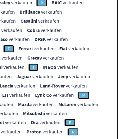
ealey
verkaufen
BAIC
verkaufen
B
rkaufen
Brilliance
verkaufen
rkaufen
Casalini
verkaufen
L
verkaufen
Cobra
verkaufen
aso
verkaufen
DFSK
verkaufen
Ferrari
verkaufen
Fiat
verkaufen
F
C
verkaufen
Grecav
verkaufen
i
verkaufen
INEOS
verkaufen
I
aufen
Jaguar
verkaufen
Jeep
verkaufen
Lancia
verkaufen
Land-Rover
verkaufen
LTI
verkaufen
Lynk Co
verkaufen
M
kaufen
Mazda
verkaufen
McLaren
verkaufen
erkaufen
Mitsubishi
verkaufen
el
verkaufen
Ora
verkaufen
P
verkaufen
Proton
verkaufen
R