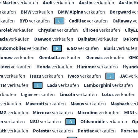
n Martin
verkaufen
Audi
verkaufen
Austin
verkaufen
Austin H
rkaufen
BMW
verkaufen
BMW Alpina
verkaufen
Borgward
ve
rkaufen
BYD
verkaufen
Cadillac
verkaufen
Callaway
ve
C
vrolet
verkaufen
Chrysler
verkaufen
Citroen
verkaufen
CityE
acia
verkaufen
Daewoo
verkaufen
Daihatsu
verkaufen
DeTom
Automobiles
verkaufen
e.GO
verkaufen
Elaris
verkaufen
E
Gonow
verkaufen
Gemballa
verkaufen
Genesis
verkaufen
GM
lden
verkaufen
Honda
verkaufen
Hummer
verkaufen
Hyunda
ra
verkaufen
Isuzu
verkaufen
Iveco
verkaufen
JAC
verk
J
KTM
verkaufen
Lada
verkaufen
Lamborghini
verkaufen
L
rkaufen
Ligier
verkaufen
Lincoln
verkaufen
Lotus
verkaufen
verkaufen
Maserati
verkaufen
Maxus
verkaufen
Maybach
ver
MG
verkaufen
Microcar
verkaufen
Microlino
verkaufen
MINI
v
an
verkaufen
NSU
verkaufen
Oldsmobile
verkaufen
Op
O
uth
verkaufen
Polestar
verkaufen
Pontiac
verkaufen
Porsche