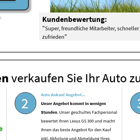
.
Kundenbewertung:
"
Super, freundliche Mitarbeiter, schneller 
"
zufrieden
Werner Stommel aus Köln (
Audi A4 mit Motorsch
en
verkaufen Sie Ihr Auto z
Auto Ankauf Angebot...
2
Unser Angebot kommt in wenigen
Stunden
. Unser geschultes Fachpersonal
bewertet Ihren Lexus GS 300 und macht
ihnen das beste Angebot für den Kauf
inkl. Abholung und Abmeldung Ihres