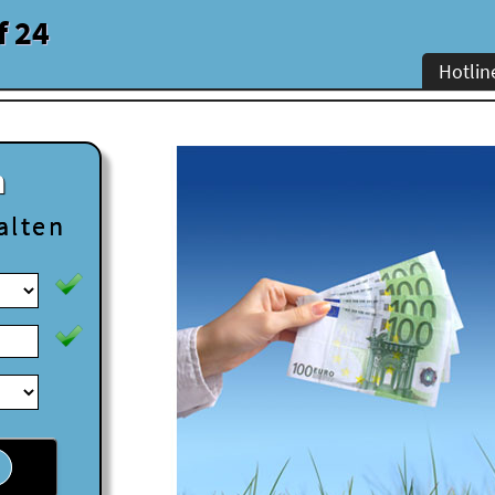
f 24
Hotlin
n
alten