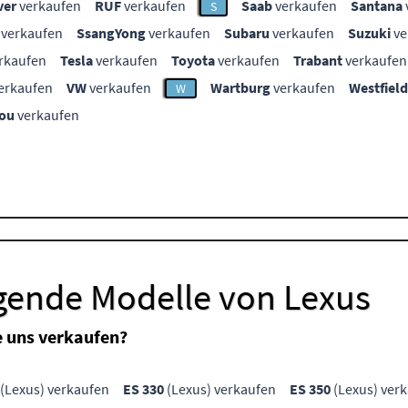
ver
verkaufen
RUF
verkaufen
Saab
verkaufen
Santana
S
verkaufen
SsangYong
verkaufen
Subaru
verkaufen
Suzuki
ve
rkaufen
Tesla
verkaufen
Toyota
verkaufen
Trabant
verkaufen
erkaufen
VW
verkaufen
Wartburg
verkaufen
Westfield
W
ou
verkaufen
lgende Modelle von Lexus
e uns verkaufen?
(Lexus) verkaufen
ES 330
(Lexus) verkaufen
ES 350
(Lexus) ver