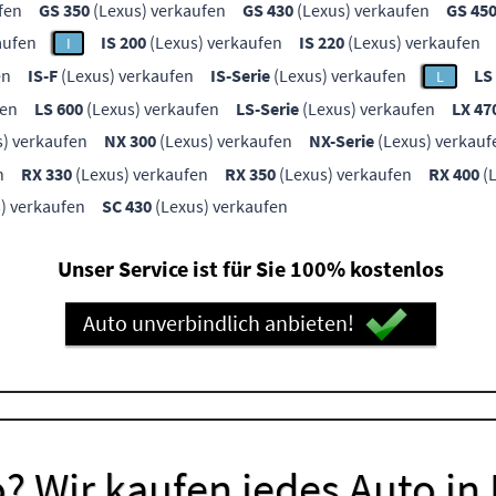
fen
GS 350
(Lexus) verkaufen
GS 430
(Lexus) verkaufen
GS 45
aufen
IS 200
(Lexus) verkaufen
IS 220
(Lexus) verkaufen
I
en
IS-F
(Lexus) verkaufen
IS-Serie
(Lexus) verkaufen
LS
L
fen
LS 600
(Lexus) verkaufen
LS-Serie
(Lexus) verkaufen
LX 47
) verkaufen
NX 300
(Lexus) verkaufen
NX-Serie
(Lexus) verkauf
n
RX 330
(Lexus) verkaufen
RX 350
(Lexus) verkaufen
RX 400
(L
) verkaufen
SC 430
(Lexus) verkaufen
Unser Service ist für Sie 100% kostenlos
Auto unverbindlich anbieten!
? Wir kaufen jedes Auto in