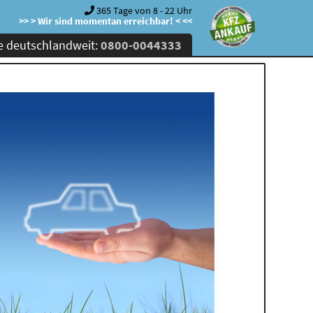
365 Tage von 8 - 22 Uhr
>> > Wir sind momentan erreichbar! < <<
e deutschlandweit:
0800-0044333