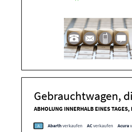
Gebrauchtwagen, di
ABHOLUNG INNERHALB EINES TAGES,
Abarth
verkaufen
AC
verkaufen
Acura
v
A