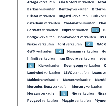
Artega
verkaufen
Asia Motors
verkaufen
Asto
Barkas
verkaufen
Bentley
verkaufen
Bitter
ve
Bristol
verkaufen
Bugatti
verkaufen
Buick
ve
Caterham
verkaufen
Chatenet
verkaufen
Che
Corvette
verkaufen
Cupra
verkaufen
D
D
Dodge
verkaufen
Donkervoort
verkaufen
DS 
Fisker
verkaufen
Ford
verkaufen
GAC 
G
GWM
verkaufen
Hamann
verkaufen
Ho
H
Infiniti
verkaufen
Iran Khodro
verkaufen
Isde
Kia
verkaufen
Koenigsegg
verkaufen
K
Landwind
verkaufen
LEVC
verkaufen
Lexus
ve
Mahindra
verkaufen
Marcos
verkaufen
Maruti
Mercedes-Benz
verkaufen
Mercury
verkaufen
Morgan
verkaufen
Nio
verkaufen
Niss
N
Peugeot
verkaufen
Piaggio
verkaufen
Plymo