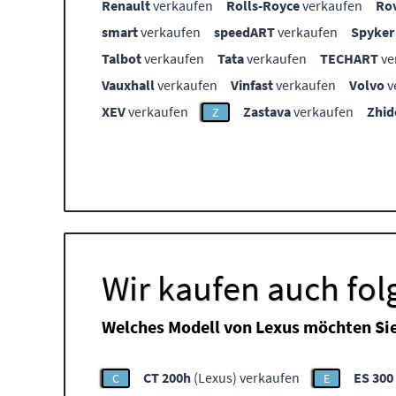
Renault
verkaufen
Rolls-Royce
verkaufen
Ro
smart
verkaufen
speedART
verkaufen
Spyker
Talbot
verkaufen
Tata
verkaufen
TECHART
ve
Vauxhall
verkaufen
Vinfast
verkaufen
Volvo
v
XEV
verkaufen
Zastava
verkaufen
Zhid
Z
Wir kaufen auch fo
Welches Modell von Lexus möchten Si
CT 200h
(Lexus) verkaufen
ES 300
C
E