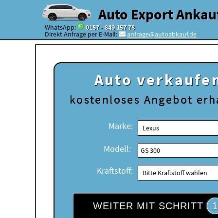
Auto Export Ankau
WhatsApp:
0157 - 849 157 78
Direkt Anfrage per E-Mail:
anfrage@autoabkauf.de
Auto verkaufe
kostenloses
Angebot erh
Marke:
Modell:
Kraftstoff:
WEITER MIT SCHRITT
1