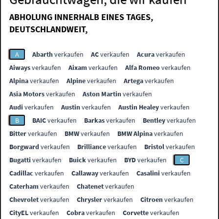
ABHOLUNG INNERHALB EINES TAGES,
DEUTSCHLANDWEIT,
A
Abarth
verkaufen
AC
verkaufen
Acura
verkaufen
Aiways
verkaufen
Aixam
verkaufen
Alfa Romeo
verkaufen
Alpina
verkaufen
Alpine
verkaufen
Artega
verkaufen
Asia Motors
verkaufen
Aston Martin
verkaufen
Audi
verkaufen
Austin
verkaufen
Austin Healey
verkaufen
B
BAIC
verkaufen
Barkas
verkaufen
Bentley
verkaufen
Bitter
verkaufen
BMW
verkaufen
BMW Alpina
verkaufen
Borgward
verkaufen
Brilliance
verkaufen
Bristol
verkaufen
Bugatti
verkaufen
Buick
verkaufen
BYD
verkaufen
C
Cadillac
verkaufen
Callaway
verkaufen
Casalini
verkaufen
Caterham
verkaufen
Chatenet
verkaufen
Chevrolet
verkaufen
Chrysler
verkaufen
Citroen
verkaufen
CityEL
verkaufen
Cobra
verkaufen
Corvette
verkaufen