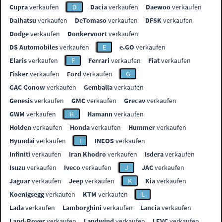
Cupra
verkaufen
D
Dacia
verkaufen
Daewoo
verkaufen
Daihatsu
verkaufen
DeTomaso
verkaufen
DFSK
verkaufen
Dodge
verkaufen
Donkervoort
verkaufen
DS Automobiles
verkaufen
E
e.GO
verkaufen
Elaris
verkaufen
F
Ferrari
verkaufen
Fiat
verkaufen
Fisker
verkaufen
Ford
verkaufen
G
GAC Gonow
verkaufen
Gemballa
verkaufen
Genesis
verkaufen
GMC
verkaufen
Grecav
verkaufen
GWM
verkaufen
H
Hamann
verkaufen
Holden
verkaufen
Honda
verkaufen
Hummer
verkaufen
Hyundai
verkaufen
I
INEOS
verkaufen
Infiniti
verkaufen
Iran Khodro
verkaufen
Isdera
verkaufen
Isuzu
verkaufen
Iveco
verkaufen
J
JAC
verkaufen
Jaguar
verkaufen
Jeep
verkaufen
K
Kia
verkaufen
Koenigsegg
verkaufen
KTM
verkaufen
L
Lada
verkaufen
Lamborghini
verkaufen
Lancia
verkaufen
Land-Rover
verkaufen
Landwind
verkaufen
LEVC
verkaufen