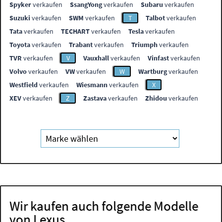
Spyker
verkaufen
SsangYong
verkaufen
Subaru
verkaufen
Suzuki
verkaufen
SWM
verkaufen
T
Talbot
verkaufen
Tata
verkaufen
TECHART
verkaufen
Tesla
verkaufen
Toyota
verkaufen
Trabant
verkaufen
Triumph
verkaufen
TVR
verkaufen
V
Vauxhall
verkaufen
Vinfast
verkaufen
Volvo
verkaufen
VW
verkaufen
W
Wartburg
verkaufen
Westfield
verkaufen
Wiesmann
verkaufen
X
XEV
verkaufen
Z
Zastava
verkaufen
Zhidou
verkaufen
Wir kaufen auch folgende Modelle
von Lexus