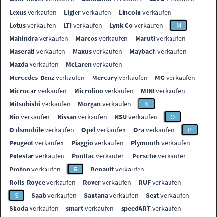
Lexus
verkaufen
Ligier
verkaufen
Lincoln
verkaufen
Lotus
verkaufen
LTI
verkaufen
Lynk Co
verkaufen
M
Mahindra
verkaufen
Marcos
verkaufen
Maruti
verkaufen
Maserati
verkaufen
Maxus
verkaufen
Maybach
verkaufen
Mazda
verkaufen
McLaren
verkaufen
Mercedes-Benz
verkaufen
Mercury
verkaufen
MG
verkaufen
Microcar
verkaufen
Microlino
verkaufen
MINI
verkaufen
Mitsubishi
verkaufen
Morgan
verkaufen
N
Nio
verkaufen
Nissan
verkaufen
NSU
verkaufen
O
Oldsmobile
verkaufen
Opel
verkaufen
Ora
verkaufen
P
Peugeot
verkaufen
Piaggio
verkaufen
Plymouth
verkaufen
Polestar
verkaufen
Pontiac
verkaufen
Porsche
verkaufen
Proton
verkaufen
R
Renault
verkaufen
Rolls-Royce
verkaufen
Rover
verkaufen
RUF
verkaufen
S
Saab
verkaufen
Santana
verkaufen
Seat
verkaufen
Skoda
verkaufen
smart
verkaufen
speedART
verkaufen