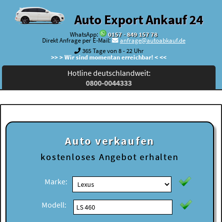
Auto Export Ankauf 24
WhatsApp:
0157 - 849 157 78
Direkt Anfrage per E-Mail:
anfrage@autoabkauf.de
365 Tage von 8 - 22 Uhr
>> > Wir sind momentan erreichbar! < <<
Hotline deutschlandweit:
0800-0044333
Auto verkaufen
kostenloses
Angebot erhalten
Marke:
Modell: