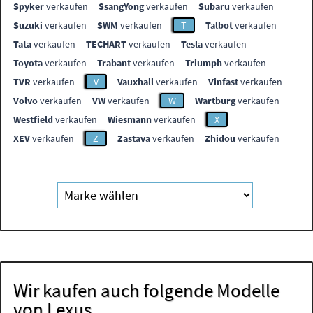
Spyker
verkaufen
SsangYong
verkaufen
Subaru
verkaufen
Suzuki
verkaufen
SWM
verkaufen
T
Talbot
verkaufen
Tata
verkaufen
TECHART
verkaufen
Tesla
verkaufen
Toyota
verkaufen
Trabant
verkaufen
Triumph
verkaufen
TVR
verkaufen
V
Vauxhall
verkaufen
Vinfast
verkaufen
Volvo
verkaufen
VW
verkaufen
W
Wartburg
verkaufen
Westfield
verkaufen
Wiesmann
verkaufen
X
XEV
verkaufen
Z
Zastava
verkaufen
Zhidou
verkaufen
Wir kaufen auch folgende Modelle
von Lexus