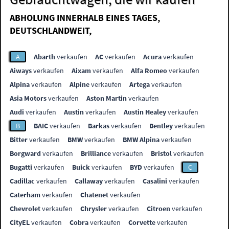
ABHOLUNG INNERHALB EINES TAGES,
DEUTSCHLANDWEIT,
A
Abarth
verkaufen
AC
verkaufen
Acura
verkaufen
Aiways
verkaufen
Aixam
verkaufen
Alfa Romeo
verkaufen
Alpina
verkaufen
Alpine
verkaufen
Artega
verkaufen
Asia Motors
verkaufen
Aston Martin
verkaufen
Audi
verkaufen
Austin
verkaufen
Austin Healey
verkaufen
B
BAIC
verkaufen
Barkas
verkaufen
Bentley
verkaufen
Bitter
verkaufen
BMW
verkaufen
BMW Alpina
verkaufen
Borgward
verkaufen
Brilliance
verkaufen
Bristol
verkaufen
Bugatti
verkaufen
Buick
verkaufen
BYD
verkaufen
C
Cadillac
verkaufen
Callaway
verkaufen
Casalini
verkaufen
Caterham
verkaufen
Chatenet
verkaufen
Chevrolet
verkaufen
Chrysler
verkaufen
Citroen
verkaufen
CityEL
verkaufen
Cobra
verkaufen
Corvette
verkaufen