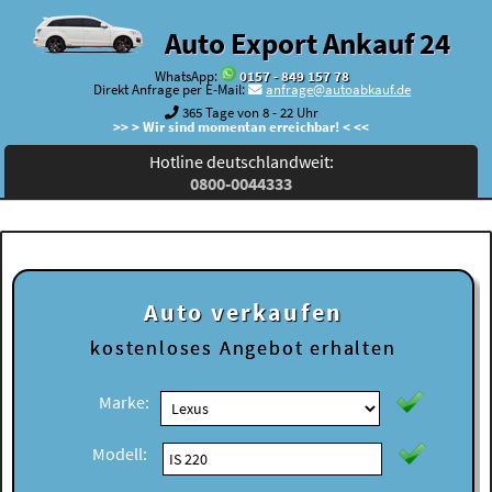
Auto Export Ankauf 24
WhatsApp:
0157 - 849 157 78
Direkt Anfrage per E-Mail:
anfrage@autoabkauf.de
365 Tage von 8 - 22 Uhr
>> > Wir sind momentan erreichbar! < <<
Hotline deutschlandweit:
0800-0044333
Auto verkaufen
kostenloses
Angebot erhalten
Marke:
Modell: