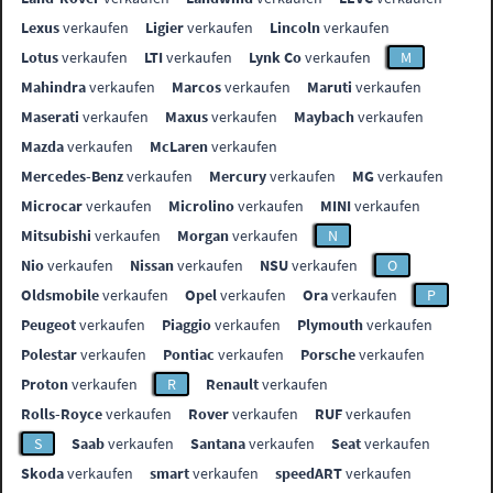
Lexus
verkaufen
Ligier
verkaufen
Lincoln
verkaufen
Lotus
verkaufen
LTI
verkaufen
Lynk Co
verkaufen
M
Mahindra
verkaufen
Marcos
verkaufen
Maruti
verkaufen
Maserati
verkaufen
Maxus
verkaufen
Maybach
verkaufen
Mazda
verkaufen
McLaren
verkaufen
Mercedes-Benz
verkaufen
Mercury
verkaufen
MG
verkaufen
Microcar
verkaufen
Microlino
verkaufen
MINI
verkaufen
Mitsubishi
verkaufen
Morgan
verkaufen
N
Nio
verkaufen
Nissan
verkaufen
NSU
verkaufen
O
Oldsmobile
verkaufen
Opel
verkaufen
Ora
verkaufen
P
Peugeot
verkaufen
Piaggio
verkaufen
Plymouth
verkaufen
Polestar
verkaufen
Pontiac
verkaufen
Porsche
verkaufen
Proton
verkaufen
R
Renault
verkaufen
Rolls-Royce
verkaufen
Rover
verkaufen
RUF
verkaufen
S
Saab
verkaufen
Santana
verkaufen
Seat
verkaufen
Skoda
verkaufen
smart
verkaufen
speedART
verkaufen