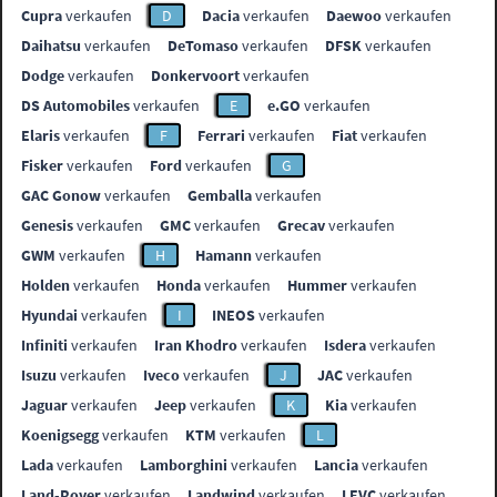
Cupra
verkaufen
D
Dacia
verkaufen
Daewoo
verkaufen
Daihatsu
verkaufen
DeTomaso
verkaufen
DFSK
verkaufen
Dodge
verkaufen
Donkervoort
verkaufen
DS Automobiles
verkaufen
E
e.GO
verkaufen
Elaris
verkaufen
F
Ferrari
verkaufen
Fiat
verkaufen
Fisker
verkaufen
Ford
verkaufen
G
GAC Gonow
verkaufen
Gemballa
verkaufen
Genesis
verkaufen
GMC
verkaufen
Grecav
verkaufen
GWM
verkaufen
H
Hamann
verkaufen
Holden
verkaufen
Honda
verkaufen
Hummer
verkaufen
Hyundai
verkaufen
I
INEOS
verkaufen
Infiniti
verkaufen
Iran Khodro
verkaufen
Isdera
verkaufen
Isuzu
verkaufen
Iveco
verkaufen
J
JAC
verkaufen
Jaguar
verkaufen
Jeep
verkaufen
K
Kia
verkaufen
Koenigsegg
verkaufen
KTM
verkaufen
L
Lada
verkaufen
Lamborghini
verkaufen
Lancia
verkaufen
Land-Rover
verkaufen
Landwind
verkaufen
LEVC
verkaufen