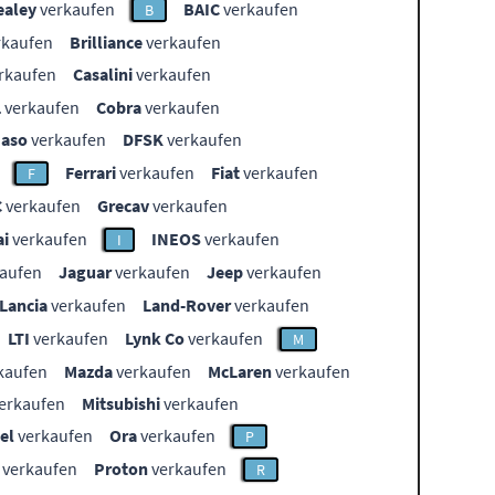
ealey
verkaufen
BAIC
verkaufen
B
rkaufen
Brilliance
verkaufen
rkaufen
Casalini
verkaufen
L
verkaufen
Cobra
verkaufen
aso
verkaufen
DFSK
verkaufen
Ferrari
verkaufen
Fiat
verkaufen
F
C
verkaufen
Grecav
verkaufen
i
verkaufen
INEOS
verkaufen
I
aufen
Jaguar
verkaufen
Jeep
verkaufen
Lancia
verkaufen
Land-Rover
verkaufen
LTI
verkaufen
Lynk Co
verkaufen
M
kaufen
Mazda
verkaufen
McLaren
verkaufen
erkaufen
Mitsubishi
verkaufen
el
verkaufen
Ora
verkaufen
P
verkaufen
Proton
verkaufen
R