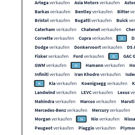
Artega
verkaufen
Asia Motors
verkaufen
Asto
Barkas
verkaufen
Bentley
verkaufen
Bitter
ve
Bristol
verkaufen
Bugatti
verkaufen
Buick
ve
Caterham
verkaufen
Chatenet
verkaufen
Che
Corvette
verkaufen
Cupra
verkaufen
D
D
Dodge
verkaufen
Donkervoort
verkaufen
DS 
Fisker
verkaufen
Ford
verkaufen
GAC 
G
GWM
verkaufen
Hamann
verkaufen
Ho
H
Infiniti
verkaufen
Iran Khodro
verkaufen
Isde
Kia
verkaufen
Koenigsegg
verkaufen
K
Landwind
verkaufen
LEVC
verkaufen
Lexus
ve
Mahindra
verkaufen
Marcos
verkaufen
Maruti
Mercedes-Benz
verkaufen
Mercury
verkaufen
Morgan
verkaufen
Nio
verkaufen
Niss
N
Peugeot
verkaufen
Piaggio
verkaufen
Plymo