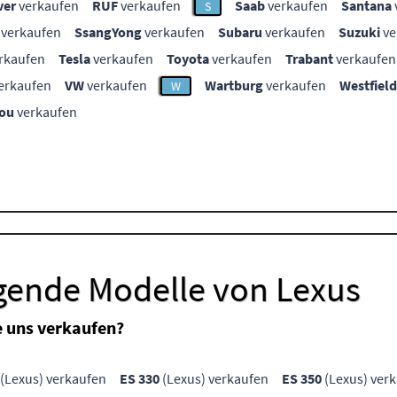
ver
verkaufen
RUF
verkaufen
Saab
verkaufen
Santana
S
verkaufen
SsangYong
verkaufen
Subaru
verkaufen
Suzuki
ve
rkaufen
Tesla
verkaufen
Toyota
verkaufen
Trabant
verkaufen
erkaufen
VW
verkaufen
Wartburg
verkaufen
Westfield
W
ou
verkaufen
lgende Modelle von Lexus
e uns verkaufen?
(Lexus) verkaufen
ES 330
(Lexus) verkaufen
ES 350
(Lexus) ver