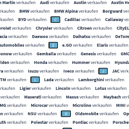
n Martin
verkaufen
Audi
verkaufen
Austin
verkaufen
Austin H
rkaufen
BMW
verkaufen
BMW Alpina
verkaufen
Borgward
ve
rkaufen
BYD
verkaufen
Cadillac
verkaufen
Callaway
ve
C
vrolet
verkaufen
Chrysler
verkaufen
Citroen
verkaufen
CityE
acia
verkaufen
Daewoo
verkaufen
Daihatsu
verkaufen
DeTom
Automobiles
verkaufen
e.GO
verkaufen
Elaris
verkaufen
E
Gonow
verkaufen
Gemballa
verkaufen
Genesis
verkaufen
GM
lden
verkaufen
Honda
verkaufen
Hummer
verkaufen
Hyunda
ra
verkaufen
Isuzu
verkaufen
Iveco
verkaufen
JAC
verk
J
KTM
verkaufen
Lada
verkaufen
Lamborghini
verkaufen
L
rkaufen
Ligier
verkaufen
Lincoln
verkaufen
Lotus
verkaufen
verkaufen
Maserati
verkaufen
Maxus
verkaufen
Maybach
ver
MG
verkaufen
Microcar
verkaufen
Microlino
verkaufen
MINI
v
an
verkaufen
NSU
verkaufen
Oldsmobile
verkaufen
Op
O
uth
verkaufen
Polestar
verkaufen
Pontiac
verkaufen
Porsche