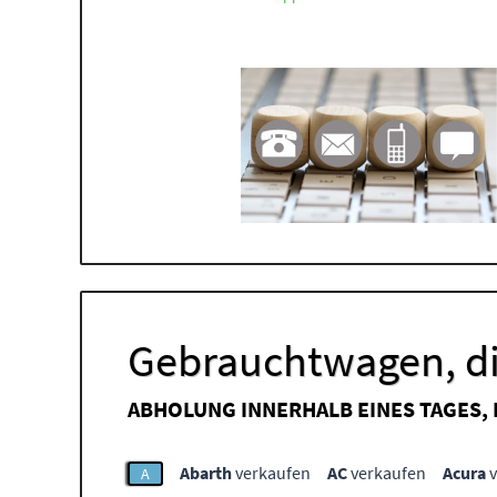
Gebrauchtwagen, di
ABHOLUNG INNERHALB EINES TAGES,
Abarth
verkaufen
AC
verkaufen
Acura
v
A