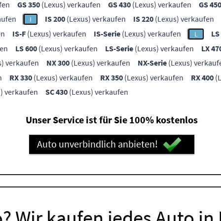
fen
GS 350
(Lexus) verkaufen
GS 430
(Lexus) verkaufen
GS 45
aufen
IS 200
(Lexus) verkaufen
IS 220
(Lexus) verkaufen
I
en
IS-F
(Lexus) verkaufen
IS-Serie
(Lexus) verkaufen
LS
L
fen
LS 600
(Lexus) verkaufen
LS-Serie
(Lexus) verkaufen
LX 47
) verkaufen
NX 300
(Lexus) verkaufen
NX-Serie
(Lexus) verkauf
n
RX 330
(Lexus) verkaufen
RX 350
(Lexus) verkaufen
RX 400
(L
) verkaufen
SC 430
(Lexus) verkaufen
Unser Service ist für Sie 100% kostenlos
Auto unverbindlich anbieten!
? Wir kaufen jedes Auto in