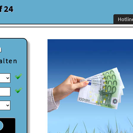
f 24
Hotlin
n
alten