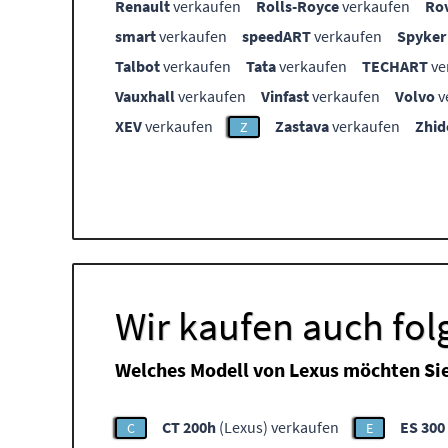
Renault
verkaufen
Rolls-Royce
verkaufen
Ro
smart
verkaufen
speedART
verkaufen
Spyker
Talbot
verkaufen
Tata
verkaufen
TECHART
ve
Vauxhall
verkaufen
Vinfast
verkaufen
Volvo
v
XEV
verkaufen
Zastava
verkaufen
Zhid
Z
Wir kaufen auch fo
Welches Modell von Lexus möchten Si
CT 200h
(Lexus) verkaufen
ES 300
C
E