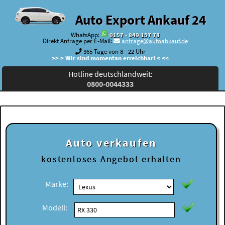
Auto Export Ankauf 24
WhatsApp:
0157 - 849 157 78
Direkt Anfrage per E-Mail:
anfrage@autoabkauf.de
365 Tage von 8 - 22 Uhr
>> > Wir sind momentan erreichbar! < <<
Hotline deutschlandweit:
0800-0044333
Auto verkaufen
kostenloses
Angebot erhalten
Marke:
Modell: