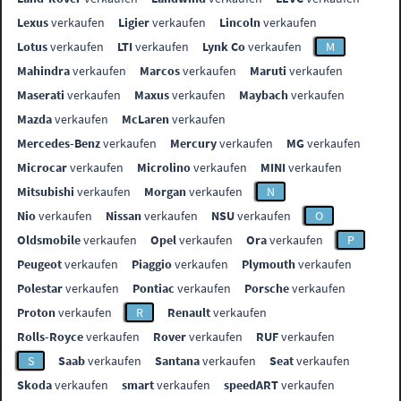
Lexus
verkaufen
Ligier
verkaufen
Lincoln
verkaufen
Lotus
verkaufen
LTI
verkaufen
Lynk Co
verkaufen
M
Mahindra
verkaufen
Marcos
verkaufen
Maruti
verkaufen
Maserati
verkaufen
Maxus
verkaufen
Maybach
verkaufen
Mazda
verkaufen
McLaren
verkaufen
Mercedes-Benz
verkaufen
Mercury
verkaufen
MG
verkaufen
Microcar
verkaufen
Microlino
verkaufen
MINI
verkaufen
Mitsubishi
verkaufen
Morgan
verkaufen
N
Nio
verkaufen
Nissan
verkaufen
NSU
verkaufen
O
Oldsmobile
verkaufen
Opel
verkaufen
Ora
verkaufen
P
Peugeot
verkaufen
Piaggio
verkaufen
Plymouth
verkaufen
Polestar
verkaufen
Pontiac
verkaufen
Porsche
verkaufen
Proton
verkaufen
R
Renault
verkaufen
Rolls-Royce
verkaufen
Rover
verkaufen
RUF
verkaufen
S
Saab
verkaufen
Santana
verkaufen
Seat
verkaufen
Skoda
verkaufen
smart
verkaufen
speedART
verkaufen