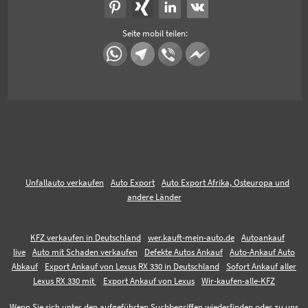
Seite mobil teilen:
Unfallauto verkaufen
Auto Export
Auto Export Afrika, Osteuropa und
andere Länder
KFZ verkaufen in Deutschland
wer.kauft-mein-auto.de
Autoankauf
live
Auto mit Schaden verkaufen
Defekte Autos Ankauf
Auto-Ankauf Auto
Abkauf
Export Ankauf von Lexus RX 330 in Deutschland
Sofort Ankauf aller
Lexus RX 330 mit
Export Ankauf von Lexus
Wir-kaufen-alle-KFZ
Wenn Sie sich unter den aufgeführten Suchbegriffen wiederfinden oder zu uns