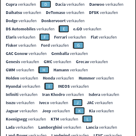
Cupra
verkaufen
D
Dacia
verkaufen
Daewoo
verkaufen
Daihatsu
verkaufen
DeTomaso
verkaufen
DFSK
verkaufen
Dodge
verkaufen
Donkervoort
verkaufen
DS Automobiles
verkaufen
E
e.GO
verkaufen
Elaris
verkaufen
F
Ferrari
verkaufen
Fiat
verkaufen
Fisker
verkaufen
Ford
verkaufen
G
GAC Gonow
verkaufen
Gemballa
verkaufen
Genesis
verkaufen
GMC
verkaufen
Grecav
verkaufen
GWM
verkaufen
H
Hamann
verkaufen
Holden
verkaufen
Honda
verkaufen
Hummer
verkaufen
Hyundai
verkaufen
I
INEOS
verkaufen
Infiniti
verkaufen
Iran Khodro
verkaufen
Isdera
verkaufen
Isuzu
verkaufen
Iveco
verkaufen
J
JAC
verkaufen
Jaguar
verkaufen
Jeep
verkaufen
K
Kia
verkaufen
Koenigsegg
verkaufen
KTM
verkaufen
L
Lada
verkaufen
Lamborghini
verkaufen
Lancia
verkaufen
Land-Rover
verkaufen
Landwind
verkaufen
LEVC
verkaufen