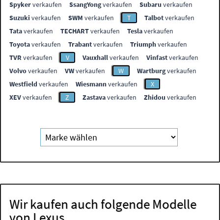
Spyker
verkaufen
SsangYong
verkaufen
Subaru
verkaufen
Suzuki
verkaufen
SWM
verkaufen
T
Talbot
verkaufen
Tata
verkaufen
TECHART
verkaufen
Tesla
verkaufen
Toyota
verkaufen
Trabant
verkaufen
Triumph
verkaufen
TVR
verkaufen
V
Vauxhall
verkaufen
Vinfast
verkaufen
Volvo
verkaufen
VW
verkaufen
W
Wartburg
verkaufen
Westfield
verkaufen
Wiesmann
verkaufen
X
XEV
verkaufen
Z
Zastava
verkaufen
Zhidou
verkaufen
Wir kaufen auch folgende Modelle
von Lexus