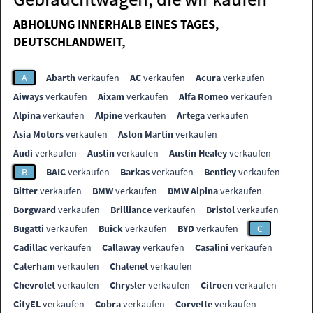
ABHOLUNG INNERHALB EINES TAGES,
DEUTSCHLANDWEIT,
A
Abarth
verkaufen
AC
verkaufen
Acura
verkaufen
Aiways
verkaufen
Aixam
verkaufen
Alfa Romeo
verkaufen
Alpina
verkaufen
Alpine
verkaufen
Artega
verkaufen
Asia Motors
verkaufen
Aston Martin
verkaufen
Audi
verkaufen
Austin
verkaufen
Austin Healey
verkaufen
B
BAIC
verkaufen
Barkas
verkaufen
Bentley
verkaufen
Bitter
verkaufen
BMW
verkaufen
BMW Alpina
verkaufen
Borgward
verkaufen
Brilliance
verkaufen
Bristol
verkaufen
Bugatti
verkaufen
Buick
verkaufen
BYD
verkaufen
C
Cadillac
verkaufen
Callaway
verkaufen
Casalini
verkaufen
Caterham
verkaufen
Chatenet
verkaufen
Chevrolet
verkaufen
Chrysler
verkaufen
Citroen
verkaufen
CityEL
verkaufen
Cobra
verkaufen
Corvette
verkaufen