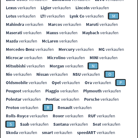
Lexus
verkaufen
Ligier
verkaufen
Lincoln
verkaufen
Lotus
verkaufen
LTI
verkaufen
Lynk Co
verkaufen
M
Mahindra
verkaufen
Marcos
verkaufen
Maruti
verkaufen
Maserati
verkaufen
Maxus
verkaufen
Maybach
verkaufen
Mazda
verkaufen
McLaren
verkaufen
Mercedes-Benz
verkaufen
Mercury
verkaufen
MG
verkaufen
Microcar
verkaufen
Microlino
verkaufen
MINI
verkaufen
Mitsubishi
verkaufen
Morgan
verkaufen
N
Nio
verkaufen
Nissan
verkaufen
NSU
verkaufen
O
Oldsmobile
verkaufen
Opel
verkaufen
Ora
verkaufen
P
Peugeot
verkaufen
Piaggio
verkaufen
Plymouth
verkaufen
Polestar
verkaufen
Pontiac
verkaufen
Porsche
verkaufen
Proton
verkaufen
R
Renault
verkaufen
Rolls-Royce
verkaufen
Rover
verkaufen
RUF
verkaufen
S
Saab
verkaufen
Santana
verkaufen
Seat
verkaufen
Skoda
verkaufen
smart
verkaufen
speedART
verkaufen