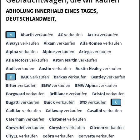
ABHOLUNG INNERHALB EINES TAGES,
DEUTSCHLANDWEIT,
A
Abarth
verkaufen
AC
verkaufen
Acura
verkaufen
Aiways
verkaufen
Aixam
verkaufen
Alfa Romeo
verkaufen
Alpina
verkaufen
Alpine
verkaufen
Artega
verkaufen
Asia Motors
verkaufen
Aston Martin
verkaufen
Audi
verkaufen
Austin
verkaufen
Austin Healey
verkaufen
B
BAIC
verkaufen
Barkas
verkaufen
Bentley
verkaufen
Bitter
verkaufen
BMW
verkaufen
BMW Alpina
verkaufen
Borgward
verkaufen
Brilliance
verkaufen
Bristol
verkaufen
Bugatti
verkaufen
Buick
verkaufen
BYD
verkaufen
C
Cadillac
verkaufen
Callaway
verkaufen
Casalini
verkaufen
Caterham
verkaufen
Chatenet
verkaufen
Chevrolet
verkaufen
Chrysler
verkaufen
Citroen
verkaufen
CityEL
verkaufen
Cobra
verkaufen
Corvette
verkaufen