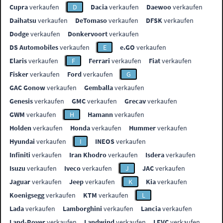
Cupra
verkaufen
D
Dacia
verkaufen
Daewoo
verkaufen
Daihatsu
verkaufen
DeTomaso
verkaufen
DFSK
verkaufen
Dodge
verkaufen
Donkervoort
verkaufen
DS Automobiles
verkaufen
E
e.GO
verkaufen
Elaris
verkaufen
F
Ferrari
verkaufen
Fiat
verkaufen
Fisker
verkaufen
Ford
verkaufen
G
GAC Gonow
verkaufen
Gemballa
verkaufen
Genesis
verkaufen
GMC
verkaufen
Grecav
verkaufen
GWM
verkaufen
H
Hamann
verkaufen
Holden
verkaufen
Honda
verkaufen
Hummer
verkaufen
Hyundai
verkaufen
I
INEOS
verkaufen
Infiniti
verkaufen
Iran Khodro
verkaufen
Isdera
verkaufen
Isuzu
verkaufen
Iveco
verkaufen
J
JAC
verkaufen
Jaguar
verkaufen
Jeep
verkaufen
K
Kia
verkaufen
Koenigsegg
verkaufen
KTM
verkaufen
L
Lada
verkaufen
Lamborghini
verkaufen
Lancia
verkaufen
Land-Rover
verkaufen
Landwind
verkaufen
LEVC
verkaufen