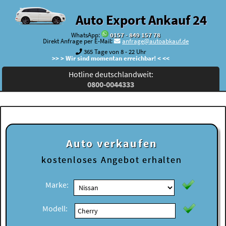
Auto Export Ankauf 24
WhatsApp:
0157 - 849 157 78
Direkt Anfrage per E-Mail:
anfrage@autoabkauf.de
365 Tage von 8 - 22 Uhr
>> > Wir sind momentan erreichbar! < <<
Hotline deutschlandweit:
0800-0044333
Auto verkaufen
kostenloses
Angebot erhalten
Marke:
Modell: