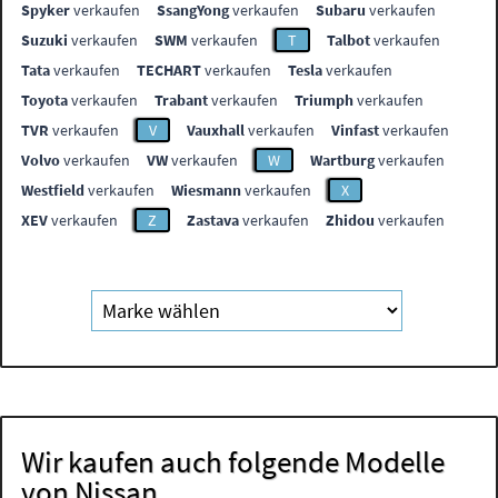
Spyker
verkaufen
SsangYong
verkaufen
Subaru
verkaufen
Suzuki
verkaufen
SWM
verkaufen
T
Talbot
verkaufen
Tata
verkaufen
TECHART
verkaufen
Tesla
verkaufen
Toyota
verkaufen
Trabant
verkaufen
Triumph
verkaufen
TVR
verkaufen
V
Vauxhall
verkaufen
Vinfast
verkaufen
Volvo
verkaufen
VW
verkaufen
W
Wartburg
verkaufen
Westfield
verkaufen
Wiesmann
verkaufen
X
XEV
verkaufen
Z
Zastava
verkaufen
Zhidou
verkaufen
Wir kaufen auch folgende Modelle
von Nissan