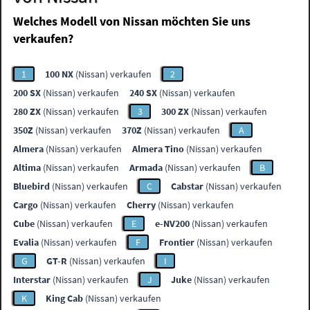
Welches Modell von Nissan möchten Sie uns
verkaufen?
1
100 NX
(Nissan) verkaufen
2
200 SX
(Nissan) verkaufen
240 SX
(Nissan) verkaufen
280 ZX
(Nissan) verkaufen
3
300 ZX
(Nissan) verkaufen
350Z
(Nissan) verkaufen
370Z
(Nissan) verkaufen
A
Almera
(Nissan) verkaufen
Almera Tino
(Nissan) verkaufen
Altima
(Nissan) verkaufen
Armada
(Nissan) verkaufen
B
Bluebird
(Nissan) verkaufen
C
Cabstar
(Nissan) verkaufen
Cargo
(Nissan) verkaufen
Cherry
(Nissan) verkaufen
Cube
(Nissan) verkaufen
E
e-NV200
(Nissan) verkaufen
Evalia
(Nissan) verkaufen
F
Frontier
(Nissan) verkaufen
G
GT-R
(Nissan) verkaufen
I
Interstar
(Nissan) verkaufen
J
Juke
(Nissan) verkaufen
K
King Cab
(Nissan) verkaufen