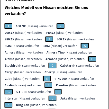
Welches Modell von Nissan möchten Sie uns
verkaufen?
1
100 NX
(Nissan) verkaufen
2
200 SX
(Nissan) verkaufen
240 SX
(Nissan) verkaufen
280 ZX
(Nissan) verkaufen
3
300 ZX
(Nissan) verkaufen
350Z
(Nissan) verkaufen
370Z
(Nissan) verkaufen
A
Almera
(Nissan) verkaufen
Almera Tino
(Nissan) verkaufen
Altima
(Nissan) verkaufen
Armada
(Nissan) verkaufen
B
Bluebird
(Nissan) verkaufen
C
Cabstar
(Nissan) verkaufen
Cargo
(Nissan) verkaufen
Cherry
(Nissan) verkaufen
Cube
(Nissan) verkaufen
E
e-NV200
(Nissan) verkaufen
Evalia
(Nissan) verkaufen
F
Frontier
(Nissan) verkaufen
G
GT-R
(Nissan) verkaufen
I
Interstar
(Nissan) verkaufen
J
Juke
(Nissan) verkaufen
K
King Cab
(Nissan) verkaufen