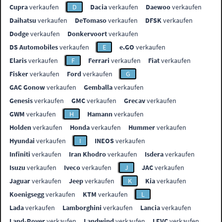
Cupra
verkaufen
D
Dacia
verkaufen
Daewoo
verkaufen
Daihatsu
verkaufen
DeTomaso
verkaufen
DFSK
verkaufen
Dodge
verkaufen
Donkervoort
verkaufen
DS Automobiles
verkaufen
E
e.GO
verkaufen
Elaris
verkaufen
F
Ferrari
verkaufen
Fiat
verkaufen
Fisker
verkaufen
Ford
verkaufen
G
GAC Gonow
verkaufen
Gemballa
verkaufen
Genesis
verkaufen
GMC
verkaufen
Grecav
verkaufen
GWM
verkaufen
H
Hamann
verkaufen
Holden
verkaufen
Honda
verkaufen
Hummer
verkaufen
Hyundai
verkaufen
I
INEOS
verkaufen
Infiniti
verkaufen
Iran Khodro
verkaufen
Isdera
verkaufen
Isuzu
verkaufen
Iveco
verkaufen
J
JAC
verkaufen
Jaguar
verkaufen
Jeep
verkaufen
K
Kia
verkaufen
Koenigsegg
verkaufen
KTM
verkaufen
L
Lada
verkaufen
Lamborghini
verkaufen
Lancia
verkaufen
Land-Rover
verkaufen
Landwind
verkaufen
LEVC
verkaufen