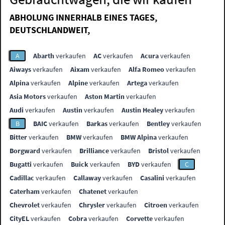
ABHOLUNG INNERHALB EINES TAGES,
DEUTSCHLANDWEIT,
A
Abarth
verkaufen
AC
verkaufen
Acura
verkaufen
Aiways
verkaufen
Aixam
verkaufen
Alfa Romeo
verkaufen
Alpina
verkaufen
Alpine
verkaufen
Artega
verkaufen
Asia Motors
verkaufen
Aston Martin
verkaufen
Audi
verkaufen
Austin
verkaufen
Austin Healey
verkaufen
B
BAIC
verkaufen
Barkas
verkaufen
Bentley
verkaufen
Bitter
verkaufen
BMW
verkaufen
BMW Alpina
verkaufen
Borgward
verkaufen
Brilliance
verkaufen
Bristol
verkaufen
Bugatti
verkaufen
Buick
verkaufen
BYD
verkaufen
C
Cadillac
verkaufen
Callaway
verkaufen
Casalini
verkaufen
Caterham
verkaufen
Chatenet
verkaufen
Chevrolet
verkaufen
Chrysler
verkaufen
Citroen
verkaufen
CityEL
verkaufen
Cobra
verkaufen
Corvette
verkaufen