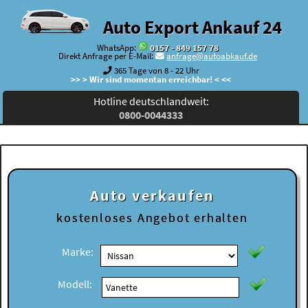
Auto Export Ankauf 24
WhatsApp:
0157 - 849 157 78
Direkt Anfrage per E-Mail:
anfrage@autoabkauf.de
365 Tage von 8 - 22 Uhr
>> > Wir sind momentan erreichbar! < <<
Hotline deutschlandweit:
0800-0044333
Auto verkaufen
kostenloses
Angebot erhalten
Marke:
Modell: