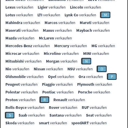
Lexus
verkaufen
Ligier
verkaufen
Lincoln
verkaufen
Lotus
verkaufen
LTI
verkaufen
Lynk Co
verkaufen
M
Mahindra
verkaufen
Marcos
verkaufen
Maruti
verkaufen
Maserati
verkaufen
Maxus
verkaufen
Maybach
verkaufen
Mazda
verkaufen
McLaren
verkaufen
Mercedes-Benz
verkaufen
Mercury
verkaufen
MG
verkaufen
Microcar
verkaufen
Microlino
verkaufen
MINI
verkaufen
Mitsubishi
verkaufen
Morgan
verkaufen
N
Nio
verkaufen
Nissan
verkaufen
NSU
verkaufen
O
Oldsmobile
verkaufen
Opel
verkaufen
Ora
verkaufen
P
Peugeot
verkaufen
Piaggio
verkaufen
Plymouth
verkaufen
Polestar
verkaufen
Pontiac
verkaufen
Porsche
verkaufen
Proton
verkaufen
R
Renault
verkaufen
Rolls-Royce
verkaufen
Rover
verkaufen
RUF
verkaufen
S
Saab
verkaufen
Santana
verkaufen
Seat
verkaufen
Skoda
verkaufen
smart
verkaufen
speedART
verkaufen