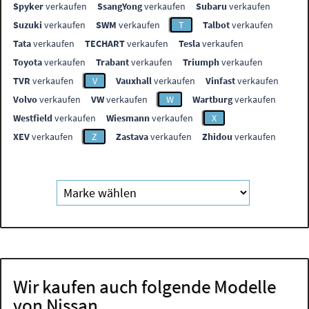
Spyker
verkaufen
SsangYong
verkaufen
Subaru
verkaufen
Suzuki
verkaufen
SWM
verkaufen
T
Talbot
verkaufen
Tata
verkaufen
TECHART
verkaufen
Tesla
verkaufen
Toyota
verkaufen
Trabant
verkaufen
Triumph
verkaufen
TVR
verkaufen
V
Vauxhall
verkaufen
Vinfast
verkaufen
Volvo
verkaufen
VW
verkaufen
W
Wartburg
verkaufen
Westfield
verkaufen
Wiesmann
verkaufen
X
XEV
verkaufen
Z
Zastava
verkaufen
Zhidou
verkaufen
Wir kaufen auch folgende Modelle
von Nissan