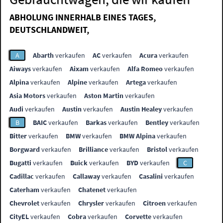
ABHOLUNG INNERHALB EINES TAGES,
DEUTSCHLANDWEIT,
A
Abarth
verkaufen
AC
verkaufen
Acura
verkaufen
Aiways
verkaufen
Aixam
verkaufen
Alfa Romeo
verkaufen
Alpina
verkaufen
Alpine
verkaufen
Artega
verkaufen
Asia Motors
verkaufen
Aston Martin
verkaufen
Audi
verkaufen
Austin
verkaufen
Austin Healey
verkaufen
B
BAIC
verkaufen
Barkas
verkaufen
Bentley
verkaufen
Bitter
verkaufen
BMW
verkaufen
BMW Alpina
verkaufen
Borgward
verkaufen
Brilliance
verkaufen
Bristol
verkaufen
Bugatti
verkaufen
Buick
verkaufen
BYD
verkaufen
C
Cadillac
verkaufen
Callaway
verkaufen
Casalini
verkaufen
Caterham
verkaufen
Chatenet
verkaufen
Chevrolet
verkaufen
Chrysler
verkaufen
Citroen
verkaufen
CityEL
verkaufen
Cobra
verkaufen
Corvette
verkaufen