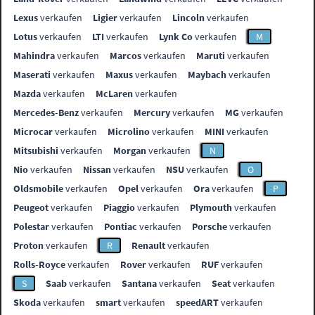
Lexus
verkaufen
Ligier
verkaufen
Lincoln
verkaufen
Lotus
verkaufen
LTI
verkaufen
Lynk Co
verkaufen
M
Mahindra
verkaufen
Marcos
verkaufen
Maruti
verkaufen
Maserati
verkaufen
Maxus
verkaufen
Maybach
verkaufen
Mazda
verkaufen
McLaren
verkaufen
Mercedes-Benz
verkaufen
Mercury
verkaufen
MG
verkaufen
Microcar
verkaufen
Microlino
verkaufen
MINI
verkaufen
Mitsubishi
verkaufen
Morgan
verkaufen
N
Nio
verkaufen
Nissan
verkaufen
NSU
verkaufen
O
Oldsmobile
verkaufen
Opel
verkaufen
Ora
verkaufen
P
Peugeot
verkaufen
Piaggio
verkaufen
Plymouth
verkaufen
Polestar
verkaufen
Pontiac
verkaufen
Porsche
verkaufen
Proton
verkaufen
R
Renault
verkaufen
Rolls-Royce
verkaufen
Rover
verkaufen
RUF
verkaufen
S
Saab
verkaufen
Santana
verkaufen
Seat
verkaufen
Skoda
verkaufen
smart
verkaufen
speedART
verkaufen