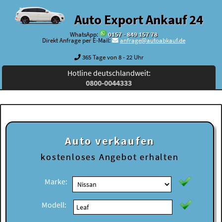
Auto Export Ankauf 24
WhatsApp:
0157 - 849 157 78
Direkt Anfrage per E-Mail:
anfrage@autoabkauf.de
365 Tage von 8 - 22 Uhr
Hotline deutschlandweit:
0800-0044333
Auto verkaufen
kostenloses
Angebot erhalten
Marke:
Modell: