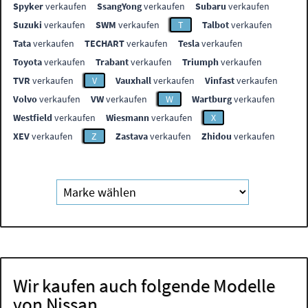
Spyker
verkaufen
SsangYong
verkaufen
Subaru
verkaufen
Suzuki
verkaufen
SWM
verkaufen
T
Talbot
verkaufen
Tata
verkaufen
TECHART
verkaufen
Tesla
verkaufen
Toyota
verkaufen
Trabant
verkaufen
Triumph
verkaufen
TVR
verkaufen
V
Vauxhall
verkaufen
Vinfast
verkaufen
Volvo
verkaufen
VW
verkaufen
W
Wartburg
verkaufen
Westfield
verkaufen
Wiesmann
verkaufen
X
XEV
verkaufen
Z
Zastava
verkaufen
Zhidou
verkaufen
Wir kaufen auch folgende Modelle
von Nissan