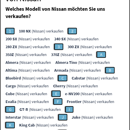
Welches Modell von Nissan möchten Sie uns
verkaufen?
1
100 NX
(Nissan) verkaufen
2
200 SX
(Nissan) verkaufen
240 SX
(Nissan) verkaufen
280 ZX
(Nissan) verkaufen
3
300 ZX
(Nissan) verkaufen
350Z
(Nissan) verkaufen
370Z
(Nissan) verkaufen
A
Almera
(Nissan) verkaufen
Almera Tino
(Nissan) verkaufen
Altima
(Nissan) verkaufen
Armada
(Nissan) verkaufen
B
Bluebird
(Nissan) verkaufen
C
Cabstar
(Nissan) verkaufen
Cargo
(Nissan) verkaufen
Cherry
(Nissan) verkaufen
Cube
(Nissan) verkaufen
E
e-NV200
(Nissan) verkaufen
Evalia
(Nissan) verkaufen
F
Frontier
(Nissan) verkaufen
G
GT-R
(Nissan) verkaufen
I
Interstar
(Nissan) verkaufen
J
Juke
(Nissan) verkaufen
K
King Cab
(Nissan) verkaufen