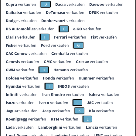
Cupra
verkaufen
D
Dacia
verkaufen
Daewoo
verkaufen
Daihatsu
verkaufen
DeTomaso
verkaufen
DFSK
verkaufen
Dodge
verkaufen
Donkervoort
verkaufen
DS Automobiles
verkaufen
E
e.GO
verkaufen
Elaris
verkaufen
F
Ferrari
verkaufen
Fiat
verkaufen
Fisker
verkaufen
Ford
verkaufen
G
GAC Gonow
verkaufen
Gemballa
verkaufen
Genesis
verkaufen
GMC
verkaufen
Grecav
verkaufen
GWM
verkaufen
H
Hamann
verkaufen
Holden
verkaufen
Honda
verkaufen
Hummer
verkaufen
Hyundai
verkaufen
I
INEOS
verkaufen
Infiniti
verkaufen
Iran Khodro
verkaufen
Isdera
verkaufen
Isuzu
verkaufen
Iveco
verkaufen
J
JAC
verkaufen
Jaguar
verkaufen
Jeep
verkaufen
K
Kia
verkaufen
Koenigsegg
verkaufen
KTM
verkaufen
L
Lada
verkaufen
Lamborghini
verkaufen
Lancia
verkaufen
Land-Rover
verkaufen
Landwind
verkaufen
LEVC
verkaufen