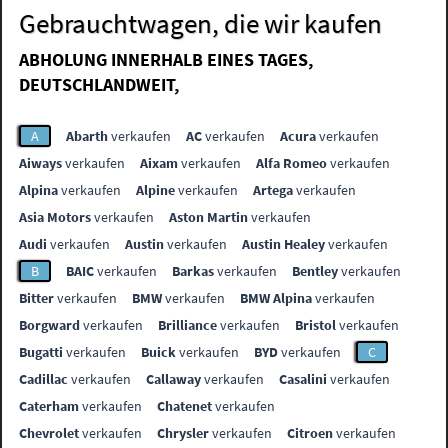
Gebrauchtwagen, die wir kaufen
ABHOLUNG INNERHALB EINES TAGES,
DEUTSCHLANDWEIT,
A
Abarth
verkaufen
AC
verkaufen
Acura
verkaufen
Aiways
verkaufen
Aixam
verkaufen
Alfa Romeo
verkaufen
Alpina
verkaufen
Alpine
verkaufen
Artega
verkaufen
Asia Motors
verkaufen
Aston Martin
verkaufen
Audi
verkaufen
Austin
verkaufen
Austin Healey
verkaufen
B
BAIC
verkaufen
Barkas
verkaufen
Bentley
verkaufen
Bitter
verkaufen
BMW
verkaufen
BMW Alpina
verkaufen
Borgward
verkaufen
Brilliance
verkaufen
Bristol
verkaufen
Bugatti
verkaufen
Buick
verkaufen
BYD
verkaufen
C
Cadillac
verkaufen
Callaway
verkaufen
Casalini
verkaufen
Caterham
verkaufen
Chatenet
verkaufen
Chevrolet
verkaufen
Chrysler
verkaufen
Citroen
verkaufen