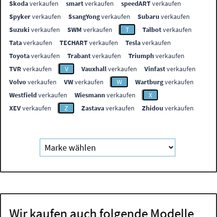
Skoda
verkaufen
smart
verkaufen
speedART
verkaufen
Spyker
verkaufen
SsangYong
verkaufen
Subaru
verkaufen
Suzuki
verkaufen
SWM
verkaufen
T
Talbot
verkaufen
Tata
verkaufen
TECHART
verkaufen
Tesla
verkaufen
Toyota
verkaufen
Trabant
verkaufen
Triumph
verkaufen
TVR
verkaufen
V
Vauxhall
verkaufen
Vinfast
verkaufen
Volvo
verkaufen
VW
verkaufen
W
Wartburg
verkaufen
Westfield
verkaufen
Wiesmann
verkaufen
X
XEV
verkaufen
Z
Zastava
verkaufen
Zhidou
verkaufen
Wir kaufen auch folgende Modelle