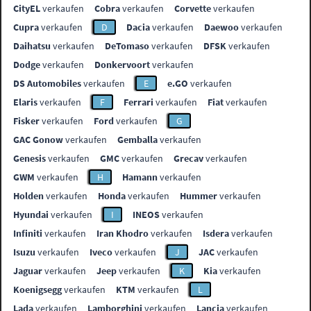
CityEL
verkaufen
Cobra
verkaufen
Corvette
verkaufen
Cupra
verkaufen
D
Dacia
verkaufen
Daewoo
verkaufen
Daihatsu
verkaufen
DeTomaso
verkaufen
DFSK
verkaufen
Dodge
verkaufen
Donkervoort
verkaufen
DS Automobiles
verkaufen
E
e.GO
verkaufen
Elaris
verkaufen
F
Ferrari
verkaufen
Fiat
verkaufen
Fisker
verkaufen
Ford
verkaufen
G
GAC Gonow
verkaufen
Gemballa
verkaufen
Genesis
verkaufen
GMC
verkaufen
Grecav
verkaufen
GWM
verkaufen
H
Hamann
verkaufen
Holden
verkaufen
Honda
verkaufen
Hummer
verkaufen
Hyundai
verkaufen
I
INEOS
verkaufen
Infiniti
verkaufen
Iran Khodro
verkaufen
Isdera
verkaufen
Isuzu
verkaufen
Iveco
verkaufen
J
JAC
verkaufen
Jaguar
verkaufen
Jeep
verkaufen
K
Kia
verkaufen
Koenigsegg
verkaufen
KTM
verkaufen
L
Lada
verkaufen
Lamborghini
verkaufen
Lancia
verkaufen