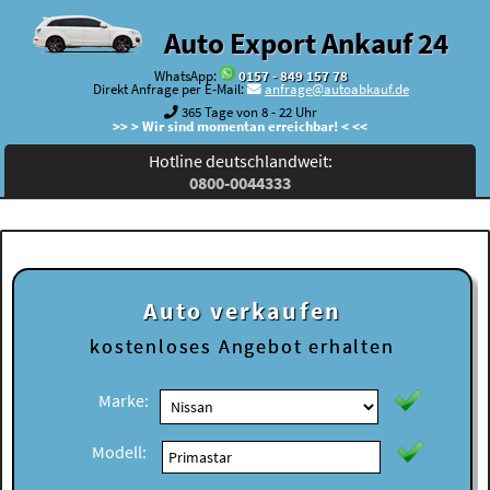
Auto Export Ankauf 24
WhatsApp:
0157 - 849 157 78
Direkt Anfrage per E-Mail:
anfrage@autoabkauf.de
365 Tage von 8 - 22 Uhr
>> > Wir sind momentan erreichbar! < <<
Hotline deutschlandweit:
0800-0044333
Auto verkaufen
kostenloses
Angebot erhalten
Marke:
Modell: