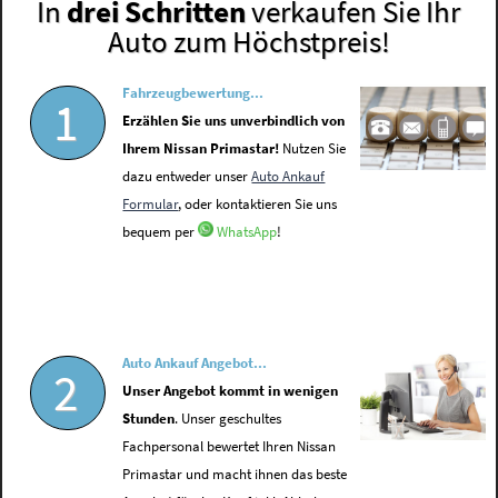
In
drei Schritten
verkaufen Sie Ihr
Auto zum Höchstpreis!
Fahrzeugbewertung...
1
Erzählen Sie uns unverbindlich von
Ihrem Nissan Primastar!
Nutzen Sie
dazu entweder unser
Auto Ankauf
Formular
, oder kontaktieren Sie uns
bequem per
WhatsApp
!
Auto Ankauf Angebot...
2
Unser Angebot kommt in wenigen
Stunden
. Unser geschultes
Fachpersonal bewertet Ihren Nissan
Primastar und macht ihnen das beste