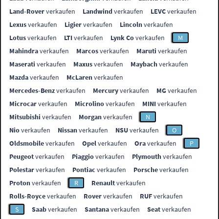
Land-Rover
verkaufen
Landwind
verkaufen
LEVC
verkaufen
Lexus
verkaufen
Ligier
verkaufen
Lincoln
verkaufen
Lotus
verkaufen
LTI
verkaufen
Lynk Co
verkaufen
M
Mahindra
verkaufen
Marcos
verkaufen
Maruti
verkaufen
Maserati
verkaufen
Maxus
verkaufen
Maybach
verkaufen
Mazda
verkaufen
McLaren
verkaufen
Mercedes-Benz
verkaufen
Mercury
verkaufen
MG
verkaufen
Microcar
verkaufen
Microlino
verkaufen
MINI
verkaufen
Mitsubishi
verkaufen
Morgan
verkaufen
N
Nio
verkaufen
Nissan
verkaufen
NSU
verkaufen
O
Oldsmobile
verkaufen
Opel
verkaufen
Ora
verkaufen
P
Peugeot
verkaufen
Piaggio
verkaufen
Plymouth
verkaufen
Polestar
verkaufen
Pontiac
verkaufen
Porsche
verkaufen
Proton
verkaufen
R
Renault
verkaufen
Rolls-Royce
verkaufen
Rover
verkaufen
RUF
verkaufen
S
Saab
verkaufen
Santana
verkaufen
Seat
verkaufen