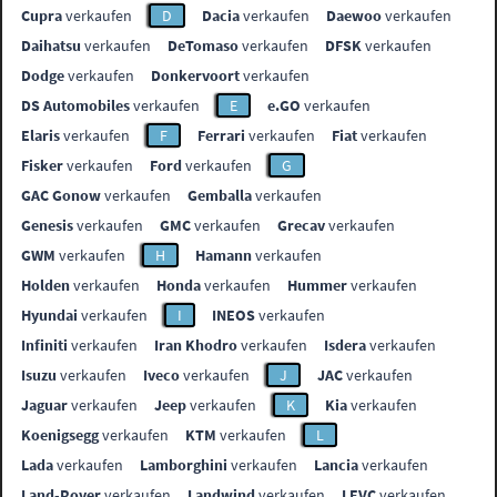
Cupra
verkaufen
D
Dacia
verkaufen
Daewoo
verkaufen
Daihatsu
verkaufen
DeTomaso
verkaufen
DFSK
verkaufen
Dodge
verkaufen
Donkervoort
verkaufen
DS Automobiles
verkaufen
E
e.GO
verkaufen
Elaris
verkaufen
F
Ferrari
verkaufen
Fiat
verkaufen
Fisker
verkaufen
Ford
verkaufen
G
GAC Gonow
verkaufen
Gemballa
verkaufen
Genesis
verkaufen
GMC
verkaufen
Grecav
verkaufen
GWM
verkaufen
H
Hamann
verkaufen
Holden
verkaufen
Honda
verkaufen
Hummer
verkaufen
Hyundai
verkaufen
I
INEOS
verkaufen
Infiniti
verkaufen
Iran Khodro
verkaufen
Isdera
verkaufen
Isuzu
verkaufen
Iveco
verkaufen
J
JAC
verkaufen
Jaguar
verkaufen
Jeep
verkaufen
K
Kia
verkaufen
Koenigsegg
verkaufen
KTM
verkaufen
L
Lada
verkaufen
Lamborghini
verkaufen
Lancia
verkaufen
Land-Rover
verkaufen
Landwind
verkaufen
LEVC
verkaufen