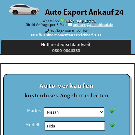
Auto Export Ankauf 24
WhatsApp:
0157 - 849 157 78
Direkt Anfrage per E-Mail:
anfrage@autoabkauf.de
365 Tage von 8 - 22 Uhr
>> > Wir sind momentan erreichbar! < <<
Hotline deutschlandweit:
0800-0044333
Auto verkaufen
kostenloses
Angebot erhalten
Marke:
Modell: