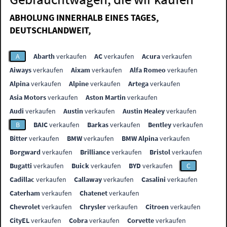
ABHOLUNG INNERHALB EINES TAGES,
DEUTSCHLANDWEIT,
A
Abarth
verkaufen
AC
verkaufen
Acura
verkaufen
Aiways
verkaufen
Aixam
verkaufen
Alfa Romeo
verkaufen
Alpina
verkaufen
Alpine
verkaufen
Artega
verkaufen
Asia Motors
verkaufen
Aston Martin
verkaufen
Audi
verkaufen
Austin
verkaufen
Austin Healey
verkaufen
B
BAIC
verkaufen
Barkas
verkaufen
Bentley
verkaufen
Bitter
verkaufen
BMW
verkaufen
BMW Alpina
verkaufen
Borgward
verkaufen
Brilliance
verkaufen
Bristol
verkaufen
Bugatti
verkaufen
Buick
verkaufen
BYD
verkaufen
C
Cadillac
verkaufen
Callaway
verkaufen
Casalini
verkaufen
Caterham
verkaufen
Chatenet
verkaufen
Chevrolet
verkaufen
Chrysler
verkaufen
Citroen
verkaufen
CityEL
verkaufen
Cobra
verkaufen
Corvette
verkaufen