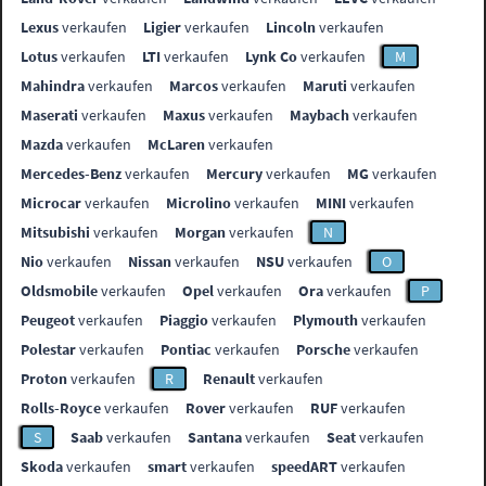
Lexus
verkaufen
Ligier
verkaufen
Lincoln
verkaufen
Lotus
verkaufen
LTI
verkaufen
Lynk Co
verkaufen
M
Mahindra
verkaufen
Marcos
verkaufen
Maruti
verkaufen
Maserati
verkaufen
Maxus
verkaufen
Maybach
verkaufen
Mazda
verkaufen
McLaren
verkaufen
Mercedes-Benz
verkaufen
Mercury
verkaufen
MG
verkaufen
Microcar
verkaufen
Microlino
verkaufen
MINI
verkaufen
Mitsubishi
verkaufen
Morgan
verkaufen
N
Nio
verkaufen
Nissan
verkaufen
NSU
verkaufen
O
Oldsmobile
verkaufen
Opel
verkaufen
Ora
verkaufen
P
Peugeot
verkaufen
Piaggio
verkaufen
Plymouth
verkaufen
Polestar
verkaufen
Pontiac
verkaufen
Porsche
verkaufen
Proton
verkaufen
R
Renault
verkaufen
Rolls-Royce
verkaufen
Rover
verkaufen
RUF
verkaufen
S
Saab
verkaufen
Santana
verkaufen
Seat
verkaufen
Skoda
verkaufen
smart
verkaufen
speedART
verkaufen