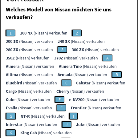
Welches Modell von Nissan möchten Sie uns
verkaufen?
1
100 NX
(Nissan) verkaufen
2
200 SX
(Nissan) verkaufen
240 SX
(Nissan) verkaufen
280 ZX
(Nissan) verkaufen
3
300 ZX
(Nissan) verkaufen
350Z
(Nissan) verkaufen
370Z
(Nissan) verkaufen
A
Almera
(Nissan) verkaufen
Almera Tino
(Nissan) verkaufen
Altima
(Nissan) verkaufen
Armada
(Nissan) verkaufen
B
Bluebird
(Nissan) verkaufen
C
Cabstar
(Nissan) verkaufen
Cargo
(Nissan) verkaufen
Cherry
(Nissan) verkaufen
Cube
(Nissan) verkaufen
E
e-NV200
(Nissan) verkaufen
Evalia
(Nissan) verkaufen
F
Frontier
(Nissan) verkaufen
G
GT-R
(Nissan) verkaufen
I
Interstar
(Nissan) verkaufen
J
Juke
(Nissan) verkaufen
K
King Cab
(Nissan) verkaufen