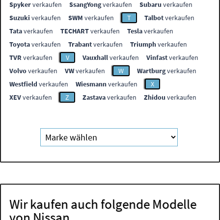
Spyker
verkaufen
SsangYong
verkaufen
Subaru
verkaufen
Suzuki
verkaufen
SWM
verkaufen
T
Talbot
verkaufen
Tata
verkaufen
TECHART
verkaufen
Tesla
verkaufen
Toyota
verkaufen
Trabant
verkaufen
Triumph
verkaufen
TVR
verkaufen
V
Vauxhall
verkaufen
Vinfast
verkaufen
Volvo
verkaufen
VW
verkaufen
W
Wartburg
verkaufen
Westfield
verkaufen
Wiesmann
verkaufen
X
XEV
verkaufen
Z
Zastava
verkaufen
Zhidou
verkaufen
Wir kaufen auch folgende Modelle
von Nissan