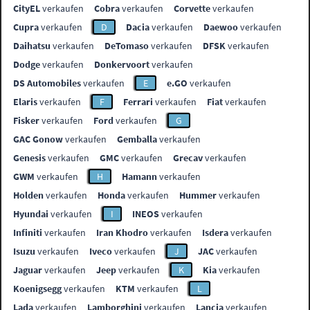
CityEL
verkaufen
Cobra
verkaufen
Corvette
verkaufen
Cupra
verkaufen
D
Dacia
verkaufen
Daewoo
verkaufen
Daihatsu
verkaufen
DeTomaso
verkaufen
DFSK
verkaufen
Dodge
verkaufen
Donkervoort
verkaufen
DS Automobiles
verkaufen
E
e.GO
verkaufen
Elaris
verkaufen
F
Ferrari
verkaufen
Fiat
verkaufen
Fisker
verkaufen
Ford
verkaufen
G
GAC Gonow
verkaufen
Gemballa
verkaufen
Genesis
verkaufen
GMC
verkaufen
Grecav
verkaufen
GWM
verkaufen
H
Hamann
verkaufen
Holden
verkaufen
Honda
verkaufen
Hummer
verkaufen
Hyundai
verkaufen
I
INEOS
verkaufen
Infiniti
verkaufen
Iran Khodro
verkaufen
Isdera
verkaufen
Isuzu
verkaufen
Iveco
verkaufen
J
JAC
verkaufen
Jaguar
verkaufen
Jeep
verkaufen
K
Kia
verkaufen
Koenigsegg
verkaufen
KTM
verkaufen
L
Lada
verkaufen
Lamborghini
verkaufen
Lancia
verkaufen