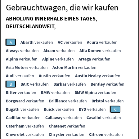
Gebrauchtwagen, die wir kaufen
ABHOLUNG INNERHALB EINES TAGES,
DEUTSCHLANDWEIT,
A
Abarth
verkaufen
AC
verkaufen
Acura
verkaufen
Aiways
verkaufen
Aixam
verkaufen
Alfa Romeo
verkaufen
Alpina
verkaufen
Alpine
verkaufen
Artega
verkaufen
Asia Motors
verkaufen
Aston Martin
verkaufen
Audi
verkaufen
Austin
verkaufen
Austin Healey
verkaufen
B
BAIC
verkaufen
Barkas
verkaufen
Bentley
verkaufen
Bitter
verkaufen
BMW
verkaufen
BMW Alpina
verkaufen
Borgward
verkaufen
Brilliance
verkaufen
Bristol
verkaufen
Bugatti
verkaufen
Buick
verkaufen
BYD
verkaufen
C
Cadillac
verkaufen
Callaway
verkaufen
Casalini
verkaufen
Caterham
verkaufen
Chatenet
verkaufen
Chevrolet
verkaufen
Chrysler
verkaufen
Citroen
verkaufen