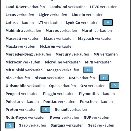
Land-Rover
verkaufen
Landwind
verkaufen
LEVC
verkaufen
Lexus
verkaufen
Ligier
verkaufen
Lincoln
verkaufen
Lotus
verkaufen
LTI
verkaufen
Lynk Co
verkaufen
M
Mahindra
verkaufen
Marcos
verkaufen
Maruti
verkaufen
Maserati
verkaufen
Maxus
verkaufen
Maybach
verkaufen
Mazda
verkaufen
McLaren
verkaufen
Mercedes-Benz
verkaufen
Mercury
verkaufen
MG
verkaufen
Microcar
verkaufen
Microlino
verkaufen
MINI
verkaufen
Mitsubishi
verkaufen
Morgan
verkaufen
N
Nio
verkaufen
Nissan
verkaufen
NSU
verkaufen
O
Oldsmobile
verkaufen
Opel
verkaufen
Ora
verkaufen
P
Peugeot
verkaufen
Piaggio
verkaufen
Plymouth
verkaufen
Polestar
verkaufen
Pontiac
verkaufen
Porsche
verkaufen
Proton
verkaufen
R
Renault
verkaufen
Rolls-Royce
verkaufen
Rover
verkaufen
RUF
verkaufen
S
Saab
verkaufen
Santana
verkaufen
Seat
verkaufen