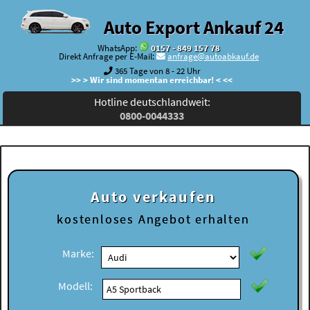
Auto Export Ankauf 24
WhatsApp:
0157 - 849 157 78
Direkt Anfrage per E-Mail:
anfrage@autoabkauf.de
365 Tage von 8 - 22 Uhr
>> > Wir sind momentan erreichbar! < <<
Hotline deutschlandweit:
0800-0044333
Auto verkaufen
kostenloses
Angebot erhalten
Marke:
Modell: