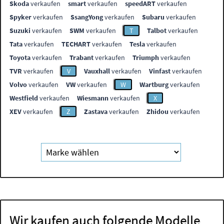
Skoda
verkaufen
smart
verkaufen
speedART
verkaufen
Spyker
verkaufen
SsangYong
verkaufen
Subaru
verkaufen
Suzuki
verkaufen
SWM
verkaufen
T
Talbot
verkaufen
Tata
verkaufen
TECHART
verkaufen
Tesla
verkaufen
Toyota
verkaufen
Trabant
verkaufen
Triumph
verkaufen
TVR
verkaufen
V
Vauxhall
verkaufen
Vinfast
verkaufen
Volvo
verkaufen
VW
verkaufen
W
Wartburg
verkaufen
Westfield
verkaufen
Wiesmann
verkaufen
X
XEV
verkaufen
Z
Zastava
verkaufen
Zhidou
verkaufen
Wir kaufen auch folgende Modelle