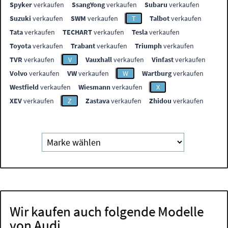
Spyker
verkaufen
SsangYong
verkaufen
Subaru
verkaufen
Suzuki
verkaufen
SWM
verkaufen
T
Talbot
verkaufen
Tata
verkaufen
TECHART
verkaufen
Tesla
verkaufen
Toyota
verkaufen
Trabant
verkaufen
Triumph
verkaufen
TVR
verkaufen
V
Vauxhall
verkaufen
Vinfast
verkaufen
Volvo
verkaufen
VW
verkaufen
W
Wartburg
verkaufen
Westfield
verkaufen
Wiesmann
verkaufen
X
XEV
verkaufen
Z
Zastava
verkaufen
Zhidou
verkaufen
Wir kaufen auch folgende Modelle
von Audi