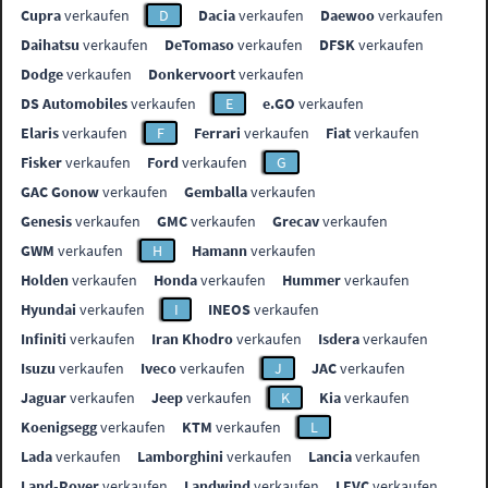
Cupra
verkaufen
D
Dacia
verkaufen
Daewoo
verkaufen
Daihatsu
verkaufen
DeTomaso
verkaufen
DFSK
verkaufen
Dodge
verkaufen
Donkervoort
verkaufen
DS Automobiles
verkaufen
E
e.GO
verkaufen
Elaris
verkaufen
F
Ferrari
verkaufen
Fiat
verkaufen
Fisker
verkaufen
Ford
verkaufen
G
GAC Gonow
verkaufen
Gemballa
verkaufen
Genesis
verkaufen
GMC
verkaufen
Grecav
verkaufen
GWM
verkaufen
H
Hamann
verkaufen
Holden
verkaufen
Honda
verkaufen
Hummer
verkaufen
Hyundai
verkaufen
I
INEOS
verkaufen
Infiniti
verkaufen
Iran Khodro
verkaufen
Isdera
verkaufen
Isuzu
verkaufen
Iveco
verkaufen
J
JAC
verkaufen
Jaguar
verkaufen
Jeep
verkaufen
K
Kia
verkaufen
Koenigsegg
verkaufen
KTM
verkaufen
L
Lada
verkaufen
Lamborghini
verkaufen
Lancia
verkaufen
Land-Rover
verkaufen
Landwind
verkaufen
LEVC
verkaufen