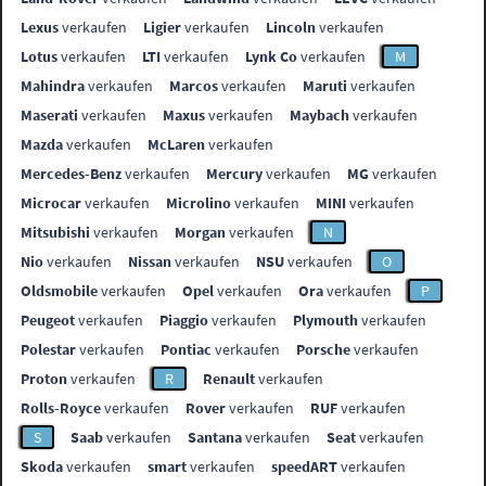
Lexus
verkaufen
Ligier
verkaufen
Lincoln
verkaufen
Lotus
verkaufen
LTI
verkaufen
Lynk Co
verkaufen
M
Mahindra
verkaufen
Marcos
verkaufen
Maruti
verkaufen
Maserati
verkaufen
Maxus
verkaufen
Maybach
verkaufen
Mazda
verkaufen
McLaren
verkaufen
Mercedes-Benz
verkaufen
Mercury
verkaufen
MG
verkaufen
Microcar
verkaufen
Microlino
verkaufen
MINI
verkaufen
Mitsubishi
verkaufen
Morgan
verkaufen
N
Nio
verkaufen
Nissan
verkaufen
NSU
verkaufen
O
Oldsmobile
verkaufen
Opel
verkaufen
Ora
verkaufen
P
Peugeot
verkaufen
Piaggio
verkaufen
Plymouth
verkaufen
Polestar
verkaufen
Pontiac
verkaufen
Porsche
verkaufen
Proton
verkaufen
R
Renault
verkaufen
Rolls-Royce
verkaufen
Rover
verkaufen
RUF
verkaufen
S
Saab
verkaufen
Santana
verkaufen
Seat
verkaufen
Skoda
verkaufen
smart
verkaufen
speedART
verkaufen