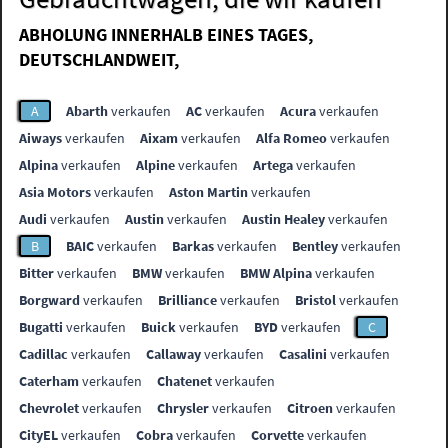
ABHOLUNG INNERHALB EINES TAGES,
DEUTSCHLANDWEIT,
A
Abarth
verkaufen
AC
verkaufen
Acura
verkaufen
Aiways
verkaufen
Aixam
verkaufen
Alfa Romeo
verkaufen
Alpina
verkaufen
Alpine
verkaufen
Artega
verkaufen
Asia Motors
verkaufen
Aston Martin
verkaufen
Audi
verkaufen
Austin
verkaufen
Austin Healey
verkaufen
B
BAIC
verkaufen
Barkas
verkaufen
Bentley
verkaufen
Bitter
verkaufen
BMW
verkaufen
BMW Alpina
verkaufen
Borgward
verkaufen
Brilliance
verkaufen
Bristol
verkaufen
Bugatti
verkaufen
Buick
verkaufen
BYD
verkaufen
C
Cadillac
verkaufen
Callaway
verkaufen
Casalini
verkaufen
Caterham
verkaufen
Chatenet
verkaufen
Chevrolet
verkaufen
Chrysler
verkaufen
Citroen
verkaufen
CityEL
verkaufen
Cobra
verkaufen
Corvette
verkaufen