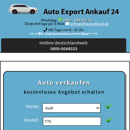
Auto Export Ankauf 24
WhatsApp:
0157 - 849 157 78
Direkt Anfrage per E-Mail:
anfrage@autoabkauf.de
365 Tage von 8 - 22 Uhr
>> > Wir sind momentan erreichbar! < <<
Hotline deutschlandweit:
0800-0044333
Auto verkaufen
kostenloses
Angebot erhalten
Marke:
Modell: