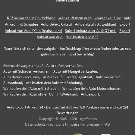
andere Länder
KFZ verkaufen in Deutschland
Wer kauft mein Auto
www.ankauf.live
Auto
Ankauf mit Schaden
Auto Defekt Ankauf
Autoankauf / Autoabkauf
Export
Ankauf von Audi Q7 in Deutschland
Sofort Ankauf aller Audi Q7 mit
Export
Ankauf von Audi
Wir-kaufen-alle-KFZ
Wenn Sie sich unter den aufgeführten Suchbegriffen wiederfinden oder zu uns
gefunden haben, sind Sie richtig:
Gebrauchtwagenankauf,
Auto sofort verkaufen,
Auto mit Schaden verkaufen,
Auto mit Mängel verkaufen,
Auto defekt verkaufen,
KFZ-Ankauf,
Fahrzeugankauf,
Auto verkaufen,
Autoankauf,
wir kaufen dein Auto mit Abholung,
Wir kaufen dein Auto mit Schaden,
Wir kaufen dein Auto Motorschaden,
Wir kaufen dein Auto ohne TÜV,
PKW-Ankauf,
Autoexport,
Auto Export Ankauf 24
-
Benotet mit
4.76
von 5.0 Punkten basierend auf
291
Bewertungen
Copyright © 2005 - 2026 - egeMotors
Datenschutz
-
rechtliche Hinweise
-
Impressum
-
FAQ