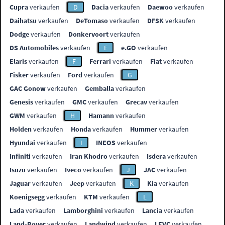
Cupra
verkaufen
D
Dacia
verkaufen
Daewoo
verkaufen
Daihatsu
verkaufen
DeTomaso
verkaufen
DFSK
verkaufen
Dodge
verkaufen
Donkervoort
verkaufen
DS Automobiles
verkaufen
E
e.GO
verkaufen
Elaris
verkaufen
F
Ferrari
verkaufen
Fiat
verkaufen
Fisker
verkaufen
Ford
verkaufen
G
GAC Gonow
verkaufen
Gemballa
verkaufen
Genesis
verkaufen
GMC
verkaufen
Grecav
verkaufen
GWM
verkaufen
H
Hamann
verkaufen
Holden
verkaufen
Honda
verkaufen
Hummer
verkaufen
Hyundai
verkaufen
I
INEOS
verkaufen
Infiniti
verkaufen
Iran Khodro
verkaufen
Isdera
verkaufen
Isuzu
verkaufen
Iveco
verkaufen
J
JAC
verkaufen
Jaguar
verkaufen
Jeep
verkaufen
K
Kia
verkaufen
Koenigsegg
verkaufen
KTM
verkaufen
L
Lada
verkaufen
Lamborghini
verkaufen
Lancia
verkaufen
Land-Rover
verkaufen
Landwind
verkaufen
LEVC
verkaufen