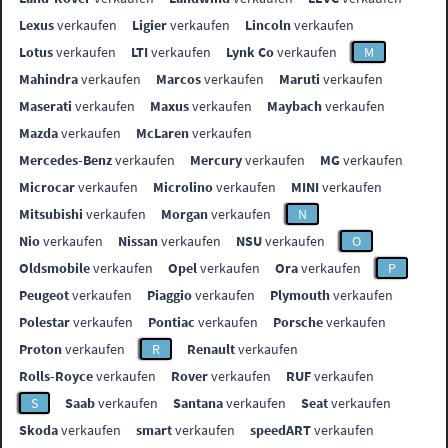
Lexus
verkaufen
Ligier
verkaufen
Lincoln
verkaufen
Lotus
verkaufen
LTI
verkaufen
Lynk Co
verkaufen
M
Mahindra
verkaufen
Marcos
verkaufen
Maruti
verkaufen
Maserati
verkaufen
Maxus
verkaufen
Maybach
verkaufen
Mazda
verkaufen
McLaren
verkaufen
Mercedes-Benz
verkaufen
Mercury
verkaufen
MG
verkaufen
Microcar
verkaufen
Microlino
verkaufen
MINI
verkaufen
Mitsubishi
verkaufen
Morgan
verkaufen
N
Nio
verkaufen
Nissan
verkaufen
NSU
verkaufen
O
Oldsmobile
verkaufen
Opel
verkaufen
Ora
verkaufen
P
Peugeot
verkaufen
Piaggio
verkaufen
Plymouth
verkaufen
Polestar
verkaufen
Pontiac
verkaufen
Porsche
verkaufen
Proton
verkaufen
R
Renault
verkaufen
Rolls-Royce
verkaufen
Rover
verkaufen
RUF
verkaufen
S
Saab
verkaufen
Santana
verkaufen
Seat
verkaufen
Skoda
verkaufen
smart
verkaufen
speedART
verkaufen