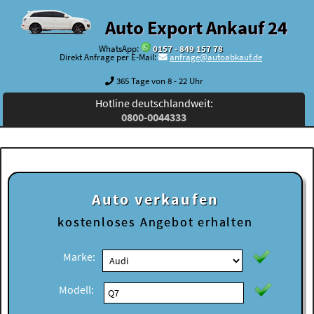
Auto Export Ankauf 24
WhatsApp:
0157 - 849 157 78
Direkt Anfrage per E-Mail:
anfrage@autoabkauf.de
365 Tage von 8 - 22 Uhr
Hotline deutschlandweit:
0800-0044333
Auto verkaufen
kostenloses
Angebot erhalten
Marke:
Modell: