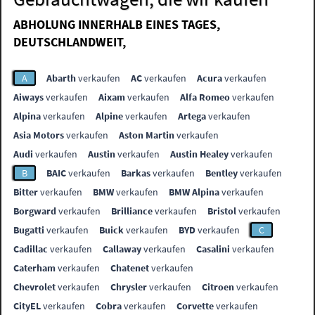
ABHOLUNG INNERHALB EINES TAGES,
DEUTSCHLANDWEIT,
A
Abarth
verkaufen
AC
verkaufen
Acura
verkaufen
Aiways
verkaufen
Aixam
verkaufen
Alfa Romeo
verkaufen
Alpina
verkaufen
Alpine
verkaufen
Artega
verkaufen
Asia Motors
verkaufen
Aston Martin
verkaufen
Audi
verkaufen
Austin
verkaufen
Austin Healey
verkaufen
B
BAIC
verkaufen
Barkas
verkaufen
Bentley
verkaufen
Bitter
verkaufen
BMW
verkaufen
BMW Alpina
verkaufen
Borgward
verkaufen
Brilliance
verkaufen
Bristol
verkaufen
Bugatti
verkaufen
Buick
verkaufen
BYD
verkaufen
C
Cadillac
verkaufen
Callaway
verkaufen
Casalini
verkaufen
Caterham
verkaufen
Chatenet
verkaufen
Chevrolet
verkaufen
Chrysler
verkaufen
Citroen
verkaufen
CityEL
verkaufen
Cobra
verkaufen
Corvette
verkaufen