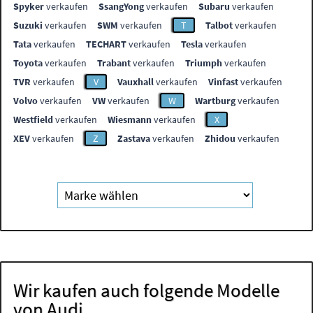
Spyker
verkaufen
SsangYong
verkaufen
Subaru
verkaufen
Suzuki
verkaufen
SWM
verkaufen
T
Talbot
verkaufen
Tata
verkaufen
TECHART
verkaufen
Tesla
verkaufen
Toyota
verkaufen
Trabant
verkaufen
Triumph
verkaufen
TVR
verkaufen
V
Vauxhall
verkaufen
Vinfast
verkaufen
Volvo
verkaufen
VW
verkaufen
W
Wartburg
verkaufen
Westfield
verkaufen
Wiesmann
verkaufen
X
XEV
verkaufen
Z
Zastava
verkaufen
Zhidou
verkaufen
Wir kaufen auch folgende Modelle
von Audi