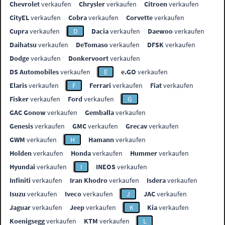
Chevrolet
verkaufen
Chrysler
verkaufen
Citroen
verkaufen
CityEL
verkaufen
Cobra
verkaufen
Corvette
verkaufen
Cupra
verkaufen
D
Dacia
verkaufen
Daewoo
verkaufen
Daihatsu
verkaufen
DeTomaso
verkaufen
DFSK
verkaufen
Dodge
verkaufen
Donkervoort
verkaufen
DS Automobiles
verkaufen
E
e.GO
verkaufen
Elaris
verkaufen
F
Ferrari
verkaufen
Fiat
verkaufen
Fisker
verkaufen
Ford
verkaufen
G
GAC Gonow
verkaufen
Gemballa
verkaufen
Genesis
verkaufen
GMC
verkaufen
Grecav
verkaufen
GWM
verkaufen
H
Hamann
verkaufen
Holden
verkaufen
Honda
verkaufen
Hummer
verkaufen
Hyundai
verkaufen
I
INEOS
verkaufen
Infiniti
verkaufen
Iran Khodro
verkaufen
Isdera
verkaufen
Isuzu
verkaufen
Iveco
verkaufen
J
JAC
verkaufen
Jaguar
verkaufen
Jeep
verkaufen
K
Kia
verkaufen
Koenigsegg
verkaufen
KTM
verkaufen
L