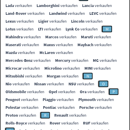
Lada
verkaufen
Lamborghini
verkaufen
Lancia
verkaufen
Land-Rover
verkaufen
Landwind
verkaufen
LEVC
verkaufen
Lexus
verkaufen
Ligier
verkaufen
Lincoln
verkaufen
Lotus
verkaufen
LTI
verkaufen
Lynk Co
verkaufen
M
Mahindra
verkaufen
Marcos
verkaufen
Maruti
verkaufen
Maserati
verkaufen
Maxus
verkaufen
Maybach
verkaufen
Mazda
verkaufen
McLaren
verkaufen
Mercedes-Benz
verkaufen
Mercury
verkaufen
MG
verkaufen
Microcar
verkaufen
Microlino
verkaufen
MINI
verkaufen
Mitsubishi
verkaufen
Morgan
verkaufen
N
Nio
verkaufen
Nissan
verkaufen
NSU
verkaufen
O
Oldsmobile
verkaufen
Opel
verkaufen
Ora
verkaufen
P
Peugeot
verkaufen
Piaggio
verkaufen
Plymouth
verkaufen
Polestar
verkaufen
Pontiac
verkaufen
Porsche
verkaufen
Proton
verkaufen
R
Renault
verkaufen
Rolls-Royce
verkaufen
Rover
verkaufen
RUF
verkaufen