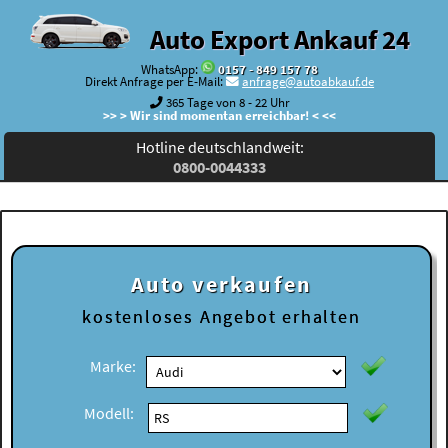
Auto Export Ankauf 24
WhatsApp:
0157 - 849 157 78
Direkt Anfrage per E-Mail:
anfrage@autoabkauf.de
365 Tage von 8 - 22 Uhr
>> > Wir sind momentan erreichbar! < <<
Hotline deutschlandweit:
0800-0044333
Auto verkaufen
kostenloses
Angebot erhalten
Marke:
Modell: