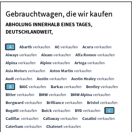
Gebrauchtwagen, die wir kaufen
ABHOLUNG INNERHALB EINES TAGES,
DEUTSCHLANDWEIT,
A
Abarth
verkaufen
AC
verkaufen
Acura
verkaufen
Aiways
verkaufen
Aixam
verkaufen
Alfa Romeo
verkaufen
Alpina
verkaufen
Alpine
verkaufen
Artega
verkaufen
Asia Motors
verkaufen
Aston Martin
verkaufen
Audi
verkaufen
Austin
verkaufen
Austin Healey
verkaufen
B
BAIC
verkaufen
Barkas
verkaufen
Bentley
verkaufen
Bitter
verkaufen
BMW
verkaufen
BMW Alpina
verkaufen
Borgward
verkaufen
Brilliance
verkaufen
Bristol
verkaufen
Bugatti
verkaufen
Buick
verkaufen
BYD
verkaufen
C
Cadillac
verkaufen
Callaway
verkaufen
Casalini
verkaufen
Caterham
verkaufen
Chatenet
verkaufen