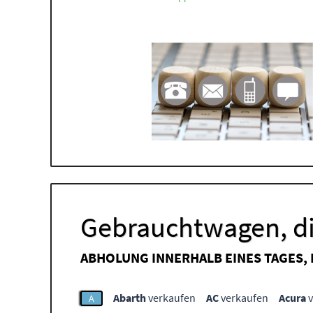
Gebrauchtwagen, di
ABHOLUNG INNERHALB EINES TAGES,
Abarth
verkaufen
AC
verkaufen
Acura
v
A