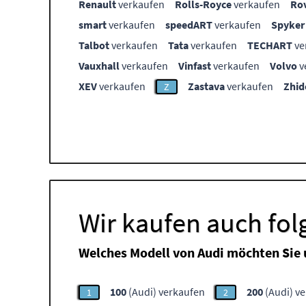
Renault
verkaufen
Rolls-Royce
verkaufen
Ro
smart
verkaufen
speedART
verkaufen
Spyker
Talbot
verkaufen
Tata
verkaufen
TECHART
ve
Vauxhall
verkaufen
Vinfast
verkaufen
Volvo
v
XEV
verkaufen
Zastava
verkaufen
Zhid
Z
Wir kaufen auch fo
Welches Modell von Audi möchten Sie 
100
(Audi) verkaufen
200
(Audi) v
1
2