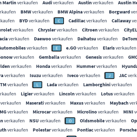
n Martin
verkaufen
Audi
verkaufen
Austin
verkaufen
Austin H
rkaufen
BMW
verkaufen
BMW Alpina
verkaufen
Borgward
ve
rkaufen
BYD
verkaufen
Cadillac
verkaufen
Callaway
ve
C
vrolet
verkaufen
Chrysler
verkaufen
Citroen
verkaufen
CityE
acia
verkaufen
Daewoo
verkaufen
Daihatsu
verkaufen
DeTom
Automobiles
verkaufen
e.GO
verkaufen
Elaris
verkaufen
E
Gonow
verkaufen
Gemballa
verkaufen
Genesis
verkaufen
GM
lden
verkaufen
Honda
verkaufen
Hummer
verkaufen
Hyunda
ra
verkaufen
Isuzu
verkaufen
Iveco
verkaufen
JAC
verk
J
KTM
verkaufen
Lada
verkaufen
Lamborghini
verkaufen
L
rkaufen
Ligier
verkaufen
Lincoln
verkaufen
Lotus
verkaufen
verkaufen
Maserati
verkaufen
Maxus
verkaufen
Maybach
ver
MG
verkaufen
Microcar
verkaufen
Microlino
verkaufen
MINI
v
an
verkaufen
NSU
verkaufen
Oldsmobile
verkaufen
Op
O
uth
verkaufen
Polestar
verkaufen
Pontiac
verkaufen
Porsche