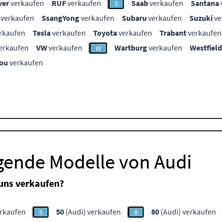
ver
verkaufen
RUF
verkaufen
Saab
verkaufen
Santana
S
verkaufen
SsangYong
verkaufen
Subaru
verkaufen
Suzuki
ve
rkaufen
Tesla
verkaufen
Toyota
verkaufen
Trabant
verkaufen
erkaufen
VW
verkaufen
Wartburg
verkaufen
Westfield
W
ou
verkaufen
lgende Modelle von Audi
uns verkaufen?
erkaufen
50
(Audi) verkaufen
80
(Audi) verkaufen
5
8