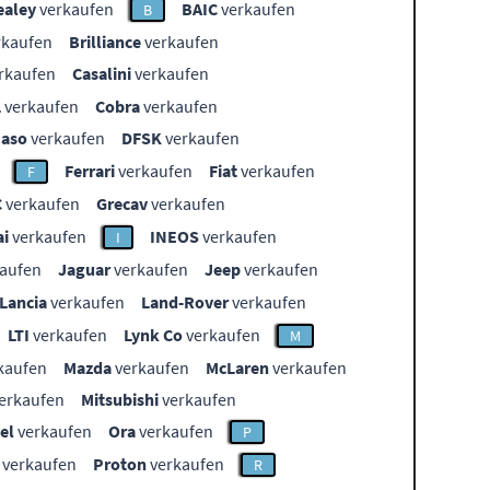
ealey
verkaufen
BAIC
verkaufen
B
rkaufen
Brilliance
verkaufen
rkaufen
Casalini
verkaufen
L
verkaufen
Cobra
verkaufen
aso
verkaufen
DFSK
verkaufen
Ferrari
verkaufen
Fiat
verkaufen
F
C
verkaufen
Grecav
verkaufen
i
verkaufen
INEOS
verkaufen
I
aufen
Jaguar
verkaufen
Jeep
verkaufen
Lancia
verkaufen
Land-Rover
verkaufen
LTI
verkaufen
Lynk Co
verkaufen
M
kaufen
Mazda
verkaufen
McLaren
verkaufen
erkaufen
Mitsubishi
verkaufen
el
verkaufen
Ora
verkaufen
P
verkaufen
Proton
verkaufen
R