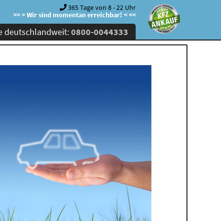
365 Tage von 8 - 22 Uhr
>> > Wir sind momentan erreichbar! < <<
e deutschlandweit:
0800-0044333