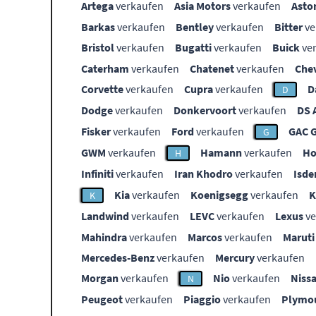
Artega
verkaufen
Asia Motors
verkaufen
Asto
Barkas
verkaufen
Bentley
verkaufen
Bitter
ve
Bristol
verkaufen
Bugatti
verkaufen
Buick
ve
Caterham
verkaufen
Chatenet
verkaufen
Che
Corvette
verkaufen
Cupra
verkaufen
D
D
Dodge
verkaufen
Donkervoort
verkaufen
DS 
Fisker
verkaufen
Ford
verkaufen
GAC 
G
GWM
verkaufen
Hamann
verkaufen
Ho
H
Infiniti
verkaufen
Iran Khodro
verkaufen
Isde
Kia
verkaufen
Koenigsegg
verkaufen
K
Landwind
verkaufen
LEVC
verkaufen
Lexus
ve
Mahindra
verkaufen
Marcos
verkaufen
Maruti
Mercedes-Benz
verkaufen
Mercury
verkaufen
Morgan
verkaufen
Nio
verkaufen
Niss
N
Peugeot
verkaufen
Piaggio
verkaufen
Plymo