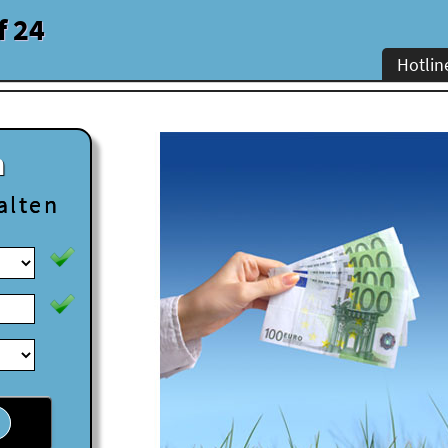
f 24
Hotlin
n
alten