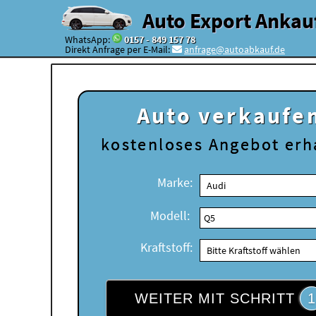
Auto Export Ankau
WhatsApp:
0157 - 849 157 78
Direkt Anfrage per E-Mail:
anfrage@autoabkauf.de
Auto verkaufe
kostenloses
Angebot erh
Marke:
Modell:
Kraftstoff:
WEITER MIT SCHRITT
1