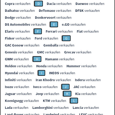
Cupra
verkaufen
D
Dacia
verkaufen
Daewoo
verkaufen
Daihatsu
verkaufen
DeTomaso
verkaufen
DFSK
verkaufen
Dodge
verkaufen
Donkervoort
verkaufen
DS Automobiles
verkaufen
E
e.GO
verkaufen
Elaris
verkaufen
F
Ferrari
verkaufen
Fiat
verkaufen
Fisker
verkaufen
Ford
verkaufen
G
GAC Gonow
verkaufen
Gemballa
verkaufen
Genesis
verkaufen
GMC
verkaufen
Grecav
verkaufen
GWM
verkaufen
H
Hamann
verkaufen
Holden
verkaufen
Honda
verkaufen
Hummer
verkaufen
Hyundai
verkaufen
I
INEOS
verkaufen
Infiniti
verkaufen
Iran Khodro
verkaufen
Isdera
verkaufen
Isuzu
verkaufen
Iveco
verkaufen
J
JAC
verkaufen
Jaguar
verkaufen
Jeep
verkaufen
K
Kia
verkaufen
Koenigsegg
verkaufen
KTM
verkaufen
L
Lada
verkaufen
Lamborghini
verkaufen
Lancia
verkaufen
Land-Rover
verkaufen
Landwind
verkaufen
LEVC
verkaufen