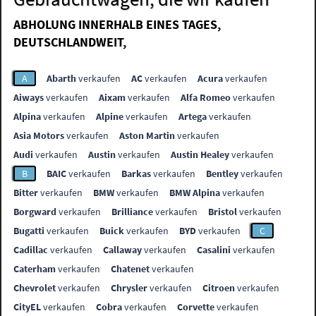
ABHOLUNG INNERHALB EINES TAGES,
DEUTSCHLANDWEIT,
A
Abarth
verkaufen
AC
verkaufen
Acura
verkaufen
Aiways
verkaufen
Aixam
verkaufen
Alfa Romeo
verkaufen
Alpina
verkaufen
Alpine
verkaufen
Artega
verkaufen
Asia Motors
verkaufen
Aston Martin
verkaufen
Audi
verkaufen
Austin
verkaufen
Austin Healey
verkaufen
B
BAIC
verkaufen
Barkas
verkaufen
Bentley
verkaufen
Bitter
verkaufen
BMW
verkaufen
BMW Alpina
verkaufen
Borgward
verkaufen
Brilliance
verkaufen
Bristol
verkaufen
Bugatti
verkaufen
Buick
verkaufen
BYD
verkaufen
C
Cadillac
verkaufen
Callaway
verkaufen
Casalini
verkaufen
Caterham
verkaufen
Chatenet
verkaufen
Chevrolet
verkaufen
Chrysler
verkaufen
Citroen
verkaufen
CityEL
verkaufen
Cobra
verkaufen
Corvette
verkaufen