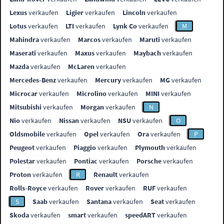
Lexus
verkaufen
Ligier
verkaufen
Lincoln
verkaufen
Lotus
verkaufen
LTI
verkaufen
Lynk Co
verkaufen
M
Mahindra
verkaufen
Marcos
verkaufen
Maruti
verkaufen
Maserati
verkaufen
Maxus
verkaufen
Maybach
verkaufen
Mazda
verkaufen
McLaren
verkaufen
Mercedes-Benz
verkaufen
Mercury
verkaufen
MG
verkaufen
Microcar
verkaufen
Microlino
verkaufen
MINI
verkaufen
Mitsubishi
verkaufen
Morgan
verkaufen
N
Nio
verkaufen
Nissan
verkaufen
NSU
verkaufen
O
Oldsmobile
verkaufen
Opel
verkaufen
Ora
verkaufen
P
Peugeot
verkaufen
Piaggio
verkaufen
Plymouth
verkaufen
Polestar
verkaufen
Pontiac
verkaufen
Porsche
verkaufen
Proton
verkaufen
R
Renault
verkaufen
Rolls-Royce
verkaufen
Rover
verkaufen
RUF
verkaufen
S
Saab
verkaufen
Santana
verkaufen
Seat
verkaufen
Skoda
verkaufen
smart
verkaufen
speedART
verkaufen