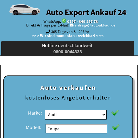
Auto Export Ankauf 24
WhatsApp:
0157 - 849 157 78
Direkt Anfrage per E-Mail:
anfrage@autoabkauf.de
365 Tage von 8 - 22 Uhr
>> > Wir sind momentan erreichbar! < <<
Hotline deutschlandweit:
0800-0044333
Auto verkaufen
kostenloses
Angebot erhalten
Marke:
Modell: