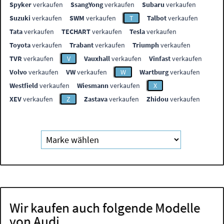
Spyker
verkaufen
SsangYong
verkaufen
Subaru
verkaufen
Suzuki
verkaufen
SWM
verkaufen
T
Talbot
verkaufen
Tata
verkaufen
TECHART
verkaufen
Tesla
verkaufen
Toyota
verkaufen
Trabant
verkaufen
Triumph
verkaufen
TVR
verkaufen
V
Vauxhall
verkaufen
Vinfast
verkaufen
Volvo
verkaufen
VW
verkaufen
W
Wartburg
verkaufen
Westfield
verkaufen
Wiesmann
verkaufen
X
XEV
verkaufen
Z
Zastava
verkaufen
Zhidou
verkaufen
Wir kaufen auch folgende Modelle
von Audi